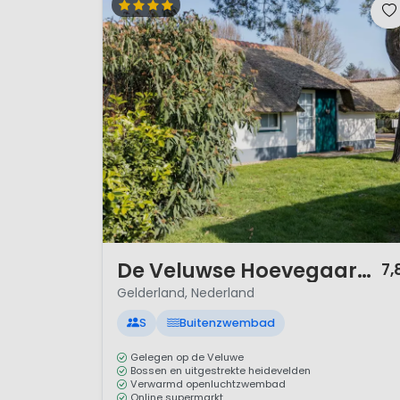
1 / 12
De Veluwse Hoevegaarde
7,
Gelderland, Nederland
S
Buitenzwembad
Gelegen op de Veluwe
Bossen en uitgestrekte heidevelden
Verwarmd openluchtzwembad
Online supermarkt