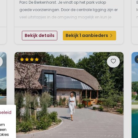
Parc De Berkenhorst. Je vindt op het park volop
goede voorzieningen. Door de centrale ligging zijn er
veel uitstapjes in de omgeving mogelijk en kun je
heerlijk wandelen of fietsen door de uitgestrekte
bossen en heidevelden. Wel eens een zandkasteel in
Bekijk details
Bekijk 1 aanbieders
het ...
beleid
 om
 een
okies