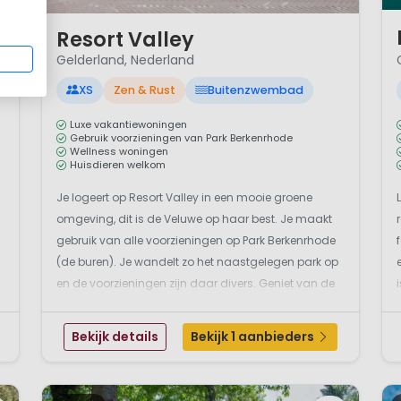
1 
1 / 12
Resort Valley
7
Gelderland, Nederland
XS
Zen & Rust
Buitenzwembad
Luxe vakantiewoningen
Gebruik voorzieningen van Park Berkenrhode
Wellness woningen
Huisdieren welkom
Je logeert op Resort Valley in een mooie groene
omgeving, dit is de Veluwe op haar best. Je maakt
gebruik van alle voorzieningen op Park Berkenrhode
(de buren). Je wandelt zo het naastgelegen park op
en de voorzieningen zijn daar divers. Geniet van de
gastvrijheid en het gezellige terras van het
restaurant van de buren. Bij Brasserie Luwe vind je
Bekijk details
Bekijk 1 aanbieders
o...