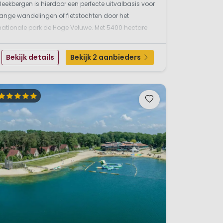
Beekbergen is hierdoor een perfecte uitvalbasis voor
lange wandelingen of fietstochten door het
nationale park de Hoge Veluwe. Met 5400 hectare
bossen, heide, vennen en stuifzand het grootste
particuliere natuurgebied in Nederland. Op 20
Bekijk details
Bekijk 2 aanbieders
minuten v...