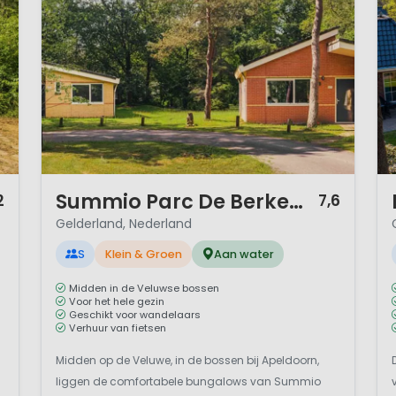
1 / 12
1 
Summio Parc De Berkenhorst
2
7,6
Gelderland, Nederland
S
Klein & Groen
Aan water
Midden in de Veluwse bossen
Voor het hele gezin
Geschikt voor wandelaars
Verhuur van fietsen
Midden op de Veluwe, in de bossen bij Apeldoorn,
liggen de comfortabele bungalows van Summio