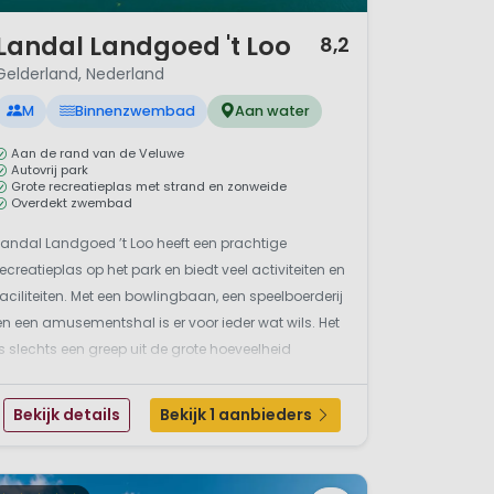
/ 12
Landal Landgoed 't Loo
8,2
Gelderland, Nederland
M
Binnenzwembad
Aan water
Aan de rand van de Veluwe
Autovrij park
Grote recreatieplas met strand en zonweide
Overdekt zwembad
Landal Landgoed ’t Loo heeft een prachtige
recreatieplas op het park en biedt veel activiteiten en
faciliteiten. Met een bowlingbaan, een speelboerderij
en een amusementshal is er voor ieder wat wils. Het
is slechts een greep uit de grote hoeveelheid
faciliteiten op dit park. Met mooi weer kunt u genieten
van de zon terwijl uw kinderen aan de recre...
Bekijk details
Bekijk 1 aanbieders