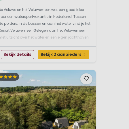
De Veluwe en het Veluwemeer, wat een goed idee
voor een watersportvakantie in Nederland. Tussen
de polders, in de bossen en aan het water vind je het
Resort Veluwemeer. Gelegen aan het Veluwemeer
met uitzicht over het water en een eigen jachthaven,
een toplocatie dus. Neem eventueel je eigen boot
mee en leg aan in de jachthaven of huur een bootje
Bekijk details
Bekijk 2 aanbieders
...