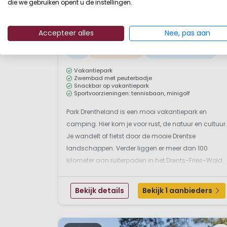
die we gebruiken opent u de instellingen.
1 / 12
Park Drentheland
8,
Accepteer alles
Nee, pas aan
Gelderland, Nederland
S
Klein & Groen
Buitenzwembad
Vakantiepark
Zwembad met peuterbadje
Snackbar op vakantiepark
Sportvoorzieningen: tennisbaan, minigolf
Park Drentheland is een mooi vakantiepark en
camping. Hier kom je voor rust, de natuur en cultuur.
Je wandelt of fietst door de mooie Drentse
landschappen. Verder liggen er meer dan 100
kilometer aan ruiterpaden in het Drents-Fries-Wold.
Je paard kan overigens overnachten op Park
Drentheland want het park heeft een eigen
Bekijk details
Bekijk 1 aanbieders
paardenaccommodatie. Dus je...