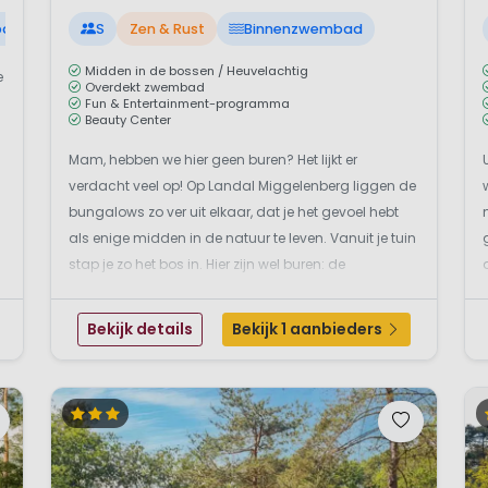
bad
S
Zen & Rust
Binnenzwembad
Midden in de bossen / Heuvelachtig
e
Overdekt zwembad
Fun & Entertainment-programma
Beauty Center
Mam, hebben we hier geen buren? Het lijkt er
verdacht veel op! Op Landal Miggelenberg liggen de
bungalows zo ver uit elkaar, dat je het gevoel hebt
als enige midden in de natuur te leven. Vanuit je tuin
stap je zo het bos in. Hier zijn wel buren: de
bosbewoners en klein wild. Wie liever het grotere wild
bekijkt, moet vroeg uit de veren. Ben je mind...
Bekijk details
Bekijk 1 aanbieders
b