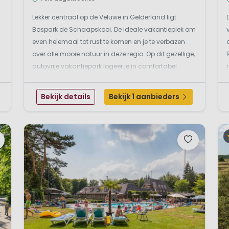
Lekker centraal op de Veluwe in Gelderland ligt
Bospark de Schaapskooi. De ideale vakantieplek om
even helemaal tot rust te komen en je te verbazen
over alle mooie natuur in deze regio. Op dit gezellige,
autovrije vakantiepark logeer je in comfortabel
ingericht chalets of vakantiebungalows. Volop actie
maar ook lekker relaxenOp het park liggen ver...
Bekijk details
Bekijk 1 aanbieders
o