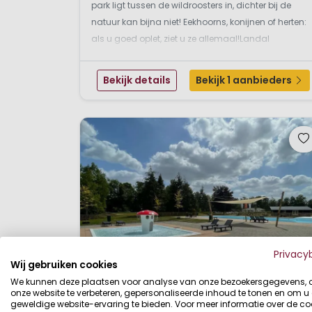
park ligt tussen de wildroosters in, dichter bij de
natuur kan bijna niet! Eekhoorns, konijnen of herten:
als u goed oplet, ziet u ze allemaal!Landal
Coldenhove ligt midden in de dennen- en
loofbossen bij Eerbeek. Op de mooiste plek van het
Bekijk details
Bekijk 1 aanbieders
park, naast de camp...
Privacy
Wij gebruiken cookies
We kunnen deze plaatsen voor analyse van onze bezoekersgegevens,
onze website te verbeteren, gepersonaliseerde inhoud te tonen en om u
geweldige website-ervaring te bieden. Voor meer informatie over de co