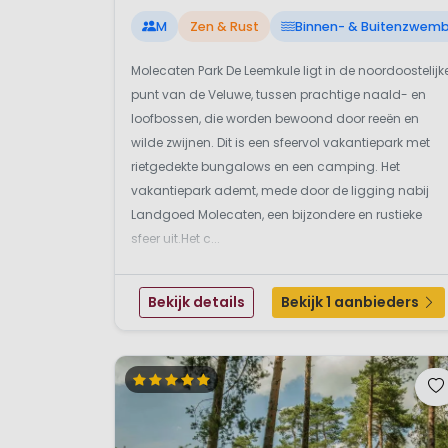
M
Zen & Rust
Binnen- & Buitenzwem
Molecaten Park De Leemkule ligt in de noordoostelijk
punt van de Veluwe, tussen prachtige naald- en
loofbossen, die worden bewoond door reeën en
wilde zwijnen. Dit is een sfeervol vakantiepark met
rietgedekte bungalows en een camping. Het
vakantiepark ademt, mede door de ligging nabij
Landgoed Molecaten, een bijzondere en rustieke
sfeer uit.Het c...
Bekijk details
Bekijk 1 aanbieders