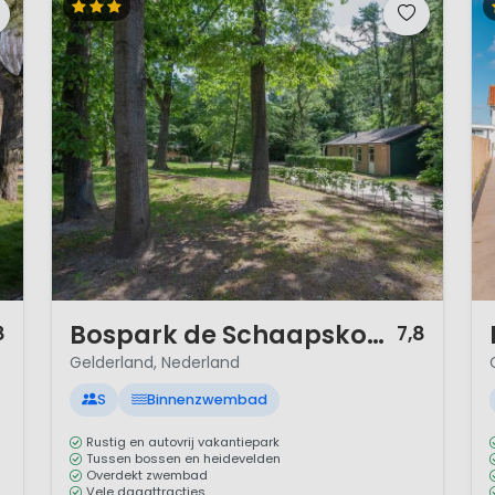
1 / 12
1 
Bospark de Schaapskooi
8
7,8
Gelderland, Nederland
S
Binnenzwembad
Rustig en autovrij vakantiepark
Tussen bossen en heidevelden
Overdekt zwembad
Vele dagattracties