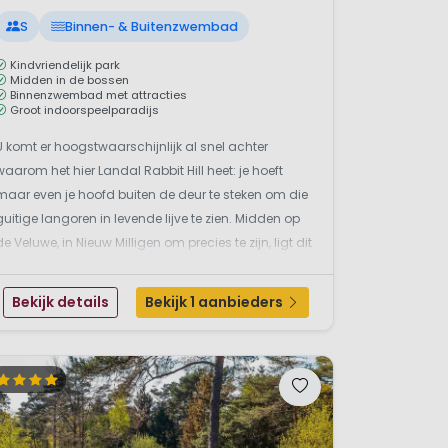
S
Binnen- & Buitenzwembad
Kindvriendelijk park
Midden in de bossen
Binnenzwembad met attracties
Groot indoorspeelparadijs
U komt er hoogstwaarschijnlijk al snel achter
waarom het hier Landal Rabbit Hill heet: je hoeft
maar even je hoofd buiten de deur te steken om die
guitige langoren in levende lijve te zien. Midden op
de Veluwe, in Nieuw Milligen om precies te zijn, ligt dit
ruim opgezette bungalowpark met overdekt
zwembad en twee kanjers van speeltuinen: eentje
Bekijk details
Bekijk 1 aanbieders
ui...