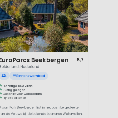
/ 12
EuroParcs Beekbergen
8,7
Gelderland, Nederland
L
Binnenzwembad
Prachtige, luxe villas
Rustig gelegen
Geschikt voor wandelaars
Fijne faciliteiten
DroomPark Beekbergen ligt in het bosrijke gedeelte
van de Veluwe bij de bekende Loenense Watervallen.