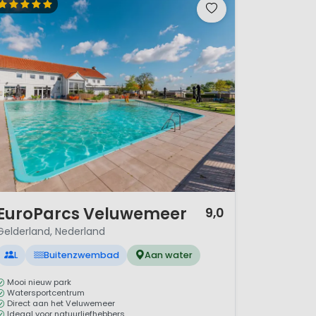
/ 12
EuroParcs Veluwemeer
9,0
Gelderland, Nederland
L
Buitenzwembad
Aan water
Mooi nieuw park
Watersportcentrum
Direct aan het Veluwemeer
Ideaal voor natuurliefhebbers