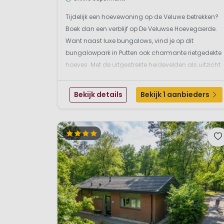
Tijdelijk een hoevewoning op de Veluwe betrekken?
Boek dan een verblijf op De Veluwse Hoevegaerde.
Want naast luxe bungalows, vind je op dit
bungalowpark in Putten ook charmante rietgedekte
hoeves. Met de uitgestrekte heidevelden als uitzicht
kunt u op het terras van uw vakantiehuis heerlijk
toeven. Is het lekker weer? Neem dan een duik in het
Bekijk details
Bekijk 1 aanbieders
verw...