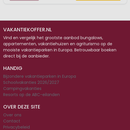
VAKANTIEKOFFER.NL
Vind en vergelijk het grootste aanbod bungalows,
appartementen, vakantiehuizen en agriturismo op de
mooiste vakantieparken in Europa. Betrouwbaar boeken
direct bij de aanbieder.
HANDIG
Bijzondere vakantieparken in Europa
Schoolvakanties 2026/2027
Campingvakanties
Resorts op de ABC-eilanden
OVER DEZE SITE
Over ons
Contact
Privacybeleid