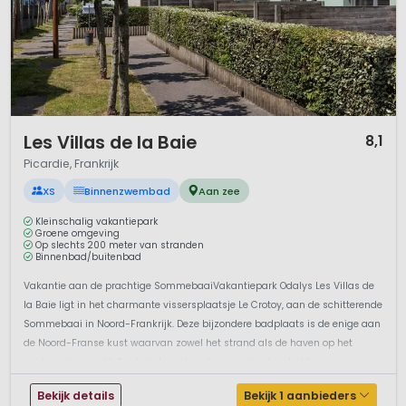
1 / 8
Les Villas de la Baie
8,1
Picardie, Frankrijk
XS
Binnenzwembad
Aan zee
Kleinschalig vakantiepark
Groene omgeving
Op slechts 200 meter van stranden
Binnenbad/buitenbad
Vakantie aan de prachtige SommebaaiVakantiepark Odalys Les Villas de
la Baie ligt in het charmante vissersplaatsje Le Crotoy, aan de schitterende
Sommebaai in Noord-Frankrijk. Deze bijzondere badplaats is de enige aan
de Noord-Franse kust waarvan zowel het strand als de haven op het
zuiden zijn gericht. Dankzij de rustige ligging, de uitgestrekte n...
Bekijk details
Bekijk 1 aanbieders