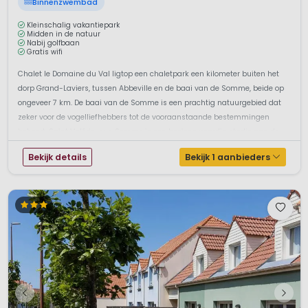
Binnenzwembad
Kleinschalig vakantiepark
Midden in de natuur
Nabij golfbaan
Gratis wifi
Chalet le Domaine du Val ligtop een chaletpark een kilometer buiten het
dorp Grand-Laviers, tussen Abbeville en de baai van de Somme, beide op
ongeveer 7 km. De baai van de Somme is een prachtig natuurgebied dat
zeker voor de vogelliefhebbers tot de vooraanstaande bestemmingen
behoort. Saint Valérie-sur-Somme is een bezienswaardig stadje aan de
mon...
Bekijk details
Bekijk 1 aanbieders