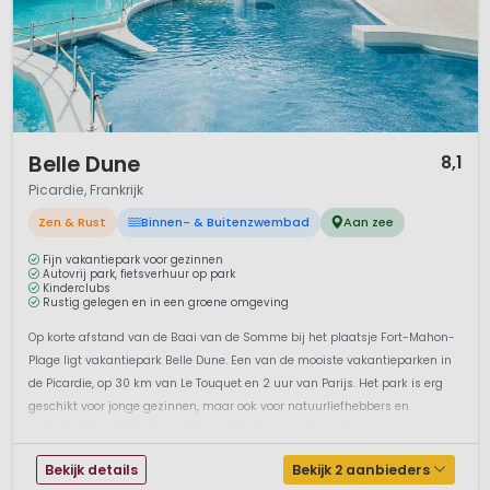
ligt de regio Picardië. In het noorden van Frankrijk liggen de
drie departementen waaruit Picardië bestaat: Somme, Oise
en Aisne, genoemd naar hun belangrijkste rivieren. De regio
is ideaal voor een weekend of midweek weg doordat hij
dichtbij Nederland ligt en ook tijdens een langer verblijf is het
geen probleem om hier bezig te blijven!
1 / 12
Belle Dune
8,1
Omgeving
Picardie, Frankrijk
In Picardië vind je talloze kastelen, abdijen en versterkte
Zen & Rust
Binnen- & Buitenzwembad
Aan zee
kerken, die herinneren aan de tijd dat deze regio favoriet was
Fijn vakantiepark voor gezinnen
bij de Franse adel. In het oosten is het landschap soms vlak
Autovrij park, fietsverhuur op park
dan weer heuvelachtig. Er zijn plateaus en valleien met
Kinderclubs
Rustig gelegen en in een groene omgeving
riviertjes. Moeras kom je er ook tegen en er zijn genoeg
gebieden waar water een belangrijke rol speelt. De
Op korte afstand van de Baai van de Somme bij het plaatsje Fort-Mahon-
Picardische kust is een strook van ongeveer zestig kilometer,
Plage ligt vakantiepark Belle Dune. Een van de mooiste vakantieparken in
met afwisselend krijtrotsen, zandstranden en ruige kliffen.
de Picardie, op 30 km van Le Touquet en 2 uur van Parijs. Het park is erg
geschikt voor jonge gezinnen, maar ook voor natuurliefhebbers en
golfliefhebbers. Belle Dune ligt prachtig tussen duinen, bossen en m...
Wat is er te doen?
Bekijk details
Bekijk 2 aanbieders
Picardië heeft van alles te bieden: strand en zee, mooie