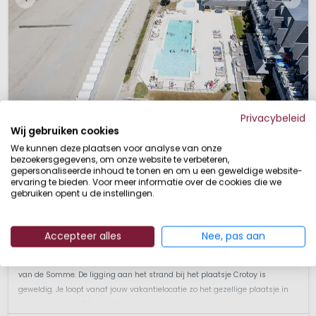
Picardië: het beste van Frankrijk op een paar uur rijden van
Nederland!
Privacybeleid
1 / 12
Wij gebruiken cookies
Premium residentie Résidence de la plage
We kunnen deze plaatsen voor analyse van onze
Picardie, Frankrijk
bezoekersgegevens, om onze website te verbeteren,
gepersonaliseerde inhoud te tonen en om u een geweldige website-
XS
Binnen- & Buitenzwembad
Aan zee
ervaring te bieden. Voor meer informatie over de cookies die we
gebruiken opent u de instellingen.
Residentie direct aan het strand
Uitzicht op de Baai van de Somme
Verwarmd binnen- en buitenzwembad
Fietsen en de Picardie ontdekken
Accepteer alles
Nee, pas aan
Résidence de La Plage is een viersterren Premium vakantiedomein in de
Picardie. Vanuit jouw appartement heb je een geweldig uitzicht op de Baai
van de Somme. De ligging aan het strand bij het plaatsje Crotoy is
geweldig. Je loopt vanaf jouw vakantielocatie zo het gezellige plaatsje in
en het strand op. Elk appartement is licht en smaakvol in...