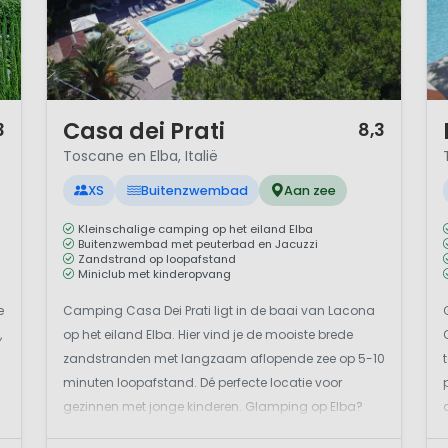
1 / 12
1 
Casa dei Prati
3
8,3
Toscane en Elba, Italië
XS
Buitenzwembad
Aan zee
Kleinschalige camping op het eiland Elba
Buitenzwembad met peuterbad en Jacuzzi
Zandstrand op loopafstand
Miniclub met kinderopvang
e
Camping Casa Dei Prati ligt in de baai van Lacona
,
op het eiland Elba. Hier vind je de mooiste brede
zandstranden met langzaam aflopende zee op 5-10
minuten loopafstand. Dé perfecte locatie voor
gezinnen met jonge kinderen. Glamping op Elba?
Deze kleinschalige camping Casa dei Prati is rustig