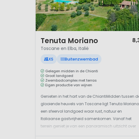
1 / 12
Tenuta Moriano
8,
Toscane en Elba, Italië
XS
Buitenzwembad
Gelegen midden in de Chianti
Groot landgoed
Zwembadcomplex met terras
Eigen productie van wijnen
Genieten in het hart van de ChiantiMidden tussen d
glooiende heuvels van Toscane ligt Tenuta Moriano
een sfeervol landgoed waar rust, natuur en
Italiaanse gastvrijheid samenkomen. Vanaf het
terrein geniet je van een panoramisch uitzicht over
uitgestrekte wijngaarden, olijfbomen en