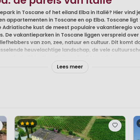
a: de parels van Italië
park in Toscane of het eiland Elba in Italië? Hier vind 
 en appartementen in Toscane en op Elba. Toscane ligt 
e Adriatische kust de meest populaire vakantieregio v
s. De vakantieparken in Toscane liggen verspreid over 
j liefhebbers van zon, zee, natuur en cultuur. Dit komt 
isselende heuvelachtige landschap, de vele cultuursc
en als de Chianti en de Brunello di Montalcino.
Lees meer
erweldigend mooi. Een van de mooiste landschappen in Ita
en wijnstruiken, afgewisseld met de hoge en rijzige pijn
romantiek en nostalgie uit. Om elke bocht heb je weer een 
als Florence, Pisa, Lucca, San Giminiano, Volterra, Siena,
jd en bezoek meerdere vakantieparken of agriturismi in
e wordt een bijzondere vakantie.