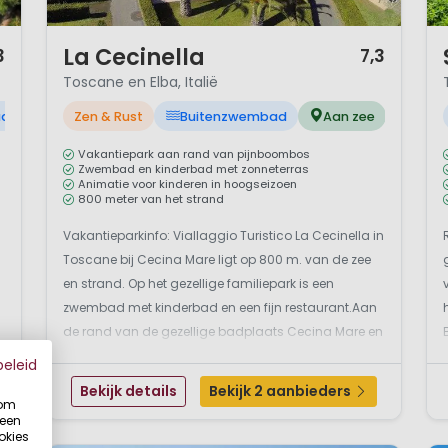
1 / 10
1 
La Cecinella
3
7,3
Toscane en Elba, Italië
ad
Zen & Rust
Buitenzwembad
Aan zee
Vakantiepark aan rand van pijnboombos
Zwembad en kinderbad met zonneterras
Animatie voor kinderen in hoogseizoen
800 meter van het strand
Vakantieparkinfo: Viallaggio Turistico La Cecinella in
Toscane bij Cecina Mare ligt op 800 m. van de zee
en strand. Op het gezellige familiepark is een
zwembad met kinderbad en een fijn restaurant.Aan
de rand van de gezellige badplaats Cecina Mare en
op slechts 800 meter van het strand gelegen ligt dit
beleid
ruim opgezette park. Het strand bereik je via ...
Bekijk details
Bekijk 2 aanbieders
 om
 een
okies