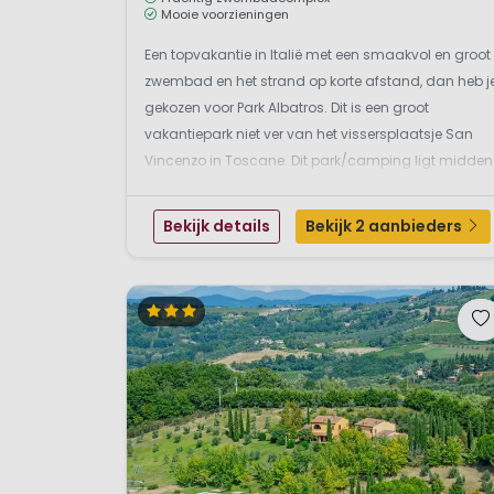
Mooie voorzieningen
Een topvakantie in Italië met een smaakvol en groot
zwembad en het strand op korte afstand, dan heb j
gekozen voor Park Albatros. Dit is een groot
vakantiepark niet ver van het vissersplaatsje San
Vincenzo in Toscane. Dit park/camping ligt midden
in een heel groot dennenbos (het Maremma
natuurpark). Het strand bereik je via de weg en een
Bekijk details
Bekijk 2 aanbieders
stukje do...