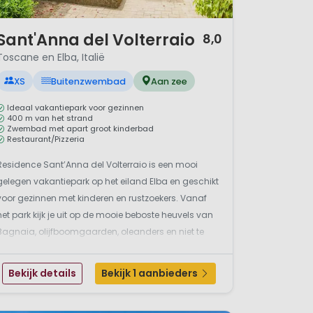
/ 12
Sant'Anna del Volterraio
8,0
Toscane en Elba, Italië
XS
Buitenzwembad
Aan zee
Ideaal vakantiepark voor gezinnen
400 m van het strand
Zwembad met apart groot kinderbad
Restaurant/Pizzeria
Residence Sant’Anna del Volterraio is een mooi
gelegen vakantiepark op het eiland Elba en geschikt
voor gezinnen met kinderen en rustzoekers. Vanaf
het park kijk je uit op de mooie beboste heuvels van
Bagnaia, olijfboomgaarden, oleanders en niet te
vergeten, de prachtige baai van Portoferraio. Dankzij
de vele voorzieningen zoals een groot zwe...
Bekijk details
Bekijk 1 aanbieders