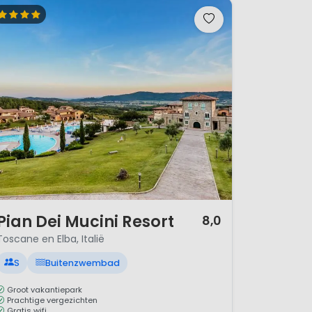
/ 12
Pian Dei Mucini Resort
8,0
Toscane en Elba, Italië
S
Buitenzwembad
Groot vakantiepark
Prachtige vergezichten
Gratis wifi