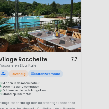
aliaanse regio. Toscane ligt
pulaire vakantieregio voor
e klimaat, het schitterende en
or de liefhebber- de
zo’n 1300-1400 km vanaf
er als de
Costa Brava
in
/ 7
Vilage Rocchette
7,7
land van Italië na
Sardinië
en
Toscane en Elba, Italië
een uur te bereiken.
et rotsige eiland met zijn
L
Levendig
Buitenzwembad
Midden in de mooie natuur
2000 m2 aan zwembaden
Ook luxe vernieuwde bungalows
Strand op 300 meter
omen, zonnebloemen en
Village Rocchette ligt aan de prachtige Toscaanse
kust, vlak bij het sfeervolle Castiglione della Pescaia.