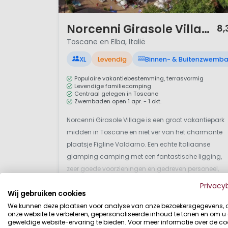
Wikipedia over Elba
1 / 12
Norcenni Girasole Village
8,
Toscane en Elba, Italië
XL
Levendig
Binnen- & Buitenzwemb
Populaire vakantiebestemming, terrasvormig
Levendige familiecamping
Centraal gelegen in Toscane
Zwembaden open 1 apr. - 1 okt.
Norcenni Girasole Village is een groot vakantiepark
midden in Toscane en niet ver van het charmante
plaatsje Figline Valdarno. Een echte Italiaanse
glamping camping met een fantastische ligging,
zeer goede voorzieningen en gedreven personeel,
populair bij Nederlanders. Huur hier een van de
Privacy
Wij gebruiken cookies
mooie glampingaccommodaties. Deze
Bekijk details
Bekijk 2 aanbieders
viersterrencamping ligt i...
We kunnen deze plaatsen voor analyse van onze bezoekersgegevens,
onze website te verbeteren, gepersonaliseerde inhoud te tonen en om u
geweldige website-ervaring te bieden. Voor meer informatie over de co