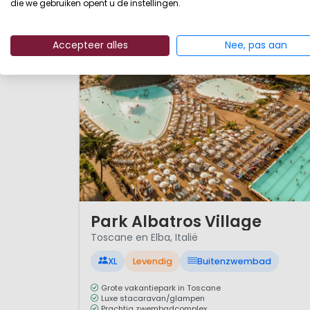
die we gebruiken opent u de instellingen.
Accepteer alles
Nee, pas aan
1 / 12
Park Albatros Village
Toscane en Elba, Italië
XL
Levendig
Buitenzwembad
Grote vakantiepark in Toscane
Luxe stacaravan/glampen
Prachtig zwembadcomplex