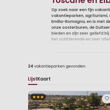
Toscane en Elb
Op zoek naar een fijn vakantie
vakantieparken, agriturismi,
Emilia-Romagna, en is met d
onze oosterburen, de Duitser
bieden en zijn zeer geliefd bi
het schitterende en zeer afw
liefhebber- de Toscaanse wijn
Het landschap in Toscane is ov
met olijfbomen, zonnebloemen 
24
vakantieparken gevonden.
huizen en boerderijen stralen 
mooie steden willen bezoeken zo
Lijst
Kaart
Montecatini Terme, neem de ti
op een vakantiepark in Toscan
Ligging