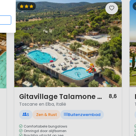
1 / 12
1 
Gitavillage Talamone Village
8,6
Toscane en Elba, Italië
S
Zen & Rust
Buitenzwembad
Comfortabele bungalows
Omringd door olijfbomen
Prachtig uitzicht op zee