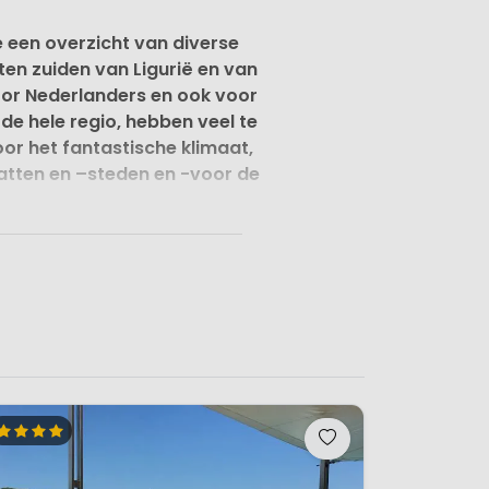
je een overzicht van diverse
ten zuiden van Ligurië en van
oor Nederlanders en ook voor
de hele regio, hebben veel te
door het fantastische klimaat,
hatten en –steden en -voor de
lië. De heuvels zijn begroeid
bomen. De vele authentieke
ander uitzicht. Mocht je alle
 Pistoia, Bolgheri en
 Toscane. Kortom een vakantie