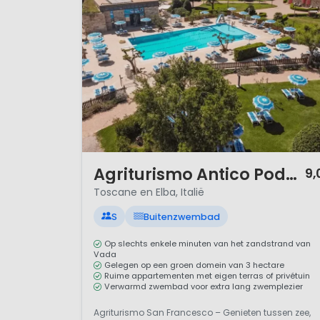
Toscane, Tuscany, Toscana, he
ten zuiden van Ligurië en van
Nederlanders en ook voor onze
zeer afwisselende heuvelachti
Toscaanse wijnen als de Chiant
Daarbij komt dat Toscane het s
Utrecht). Net iets verder dan
Spanje.
1 / 10
Agriturismo Antico Podere San Francesco
9,
Het eiland Elba in Toscane ligt 
Toscane en Elba, Italië
Sicilië
. Met de regelmatige (elk
Het eiland is natuurlijk beken
S
Buitenzwembad
vele baaien en schitterende uit
Op slechts enkele minuten van het zandstrand van
Vada
Gelegen op een groen domein van 3 hectare
Omgeving
Ruime appartementen met eigen terras of privétuin
Verwarmd zwembad voor extra lang zwemplezier
Het landschap in Toscane is o
Agriturismo San Francesco – Genieten tussen zee,