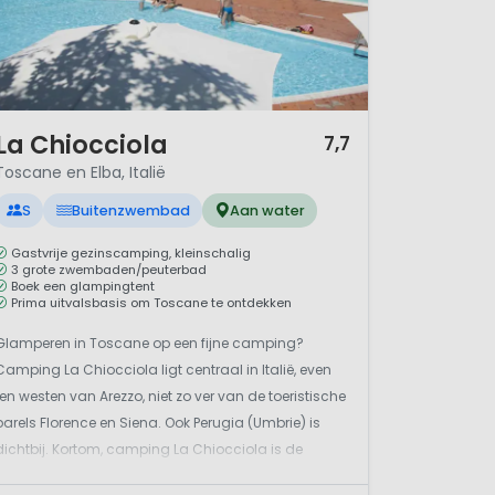
/ 12
La Chiocciola
7,7
Toscane en Elba, Italië
S
Buitenzwembad
Aan water
Gastvrije gezinscamping, kleinschalig
3 grote zwembaden/peuterbad
Boek een glampingtent
Prima uitvalsbasis om Toscane te ontdekken
Glamperen in Toscane op een fijne camping?
Camping La Chiocciola ligt centraal in Italië, even
ten westen van Arezzo, niet zo ver van de toeristische
parels Florence en Siena. Ook Perugia (Umbrie) is
dichtbij. Kortom, camping La Chiocciola is de
perfecte uitvalsbasis om de mooie provincie