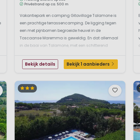
Privéstrand op ca. 500 m
Vakantiepark en camping Gitavillage Talamone is
e
een prachtige terrassencamping. De ligging tegen
een met pijnbomen begroeide heuvel in de
Toscaanse Maremma is geweldig. En dat allemaal
in de baai van Talamone, met een schitterend
uitzicht op het gelijknamige vissersdorpje van
Etruskische oorsprong, de Middellandse Zee en zelfs
Bekijk details
Bekijk 1 aanbieders
Elba. Dit is een gewe...