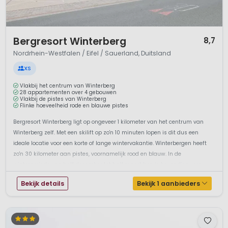
1 / 12
Bergresort Winterberg
8,7
Nordrhein-Westfalen / Eifel / Sauerland, Duitsland
XS
Vlakbij het centrum van Winterberg
28 appartementen over 4 gebouwen
Vlakbij de pistes van Winterberg
Flinke hoeveelheid rode en blauwe pistes
Bergresort Winterberg ligt op ongeveer 1 kilometer van het centrum van
Winterberg zelf. Met een skilift op zo'n 10 minuten lopen is dit dus een
ideale locatie voor een korte of lange wintervakantie. Winterbergen heeft
zo'n 30 kilometer aan pistes, voornamelijk rood en blauw. In de
winterperiode van half december tot half maart ben je bovendien verz...
Bekijk details
Bekijk 1 aanbieders