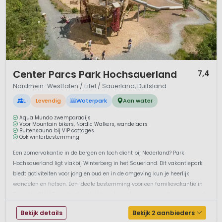
Westfalen ligt voor 75 procent in de Noord-Duitse
Laagvlakte. Het overige deel bestaat uit gebergten, nl. het
noordelijke deel van de Eifel en het Sauerland. In het noorden
en oosten maakt het bondsland deel uit van het
Teutoburgerwoud en het Weser Bergland.
1 / 12
Center Parcs Park Hochsauerland
7,4
Omgeving
Nordrhein-Westfalen / Eifel / Sauerland, Duitsland
Van laagvlakte tot middelgebergte. Van karakteristieke
L
Levendig
Waterpark
Aan water
dorpjes tot grote steden als Düsseldorf en Keulen. Van het
industriële Ruhrgebied tot landbouwgebieden en bossen.
Aqua Mundo zwemparadijs
Van natuurparken tot skigebieden. Nordrhein-Westfalen is
Voor Mountain bikers, Nordic Walkers, wandelaars
Buitensauna bij VIP cottages
een vakantiebestemming met vele gezichten en voor alle
Ook winterbestemming
jaargetijden.
Een zomervakantie in de bergen en toch dicht bij Nederland? Park
Hochsauerland ligt vlakbij Winterberg in het Sauerland. Dit vakantiepark
Wat is er te doen?
biedt activiteiten voor jong en oud en in de omgeving kun je heerlijk
wandelen en fietsen. Een ideale bestemming voor een familievakantie in
Zoals gezegd is Noordrijnland-Westfalen meer dan kolen en
Sauerland!Het Sauerland, met al haar heuvels is een paradijs voor mount...
staal, Rijn en Ruhr. Vaak ver verwijderd van de grote centra
en gebruikelijke toeristische routes, liggen hier veelal kleine
Bekijk details
Bekijk 2 aanbieders
stadjes die hun bijzondere charme rondom hun