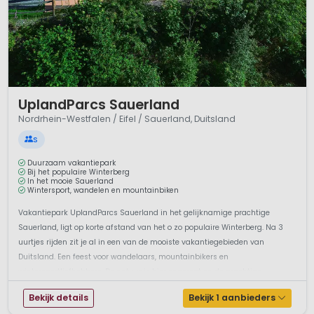
1 / 12
UplandParcs Sauerland
Nordrhein-Westfalen / Eifel / Sauerland, Duitsland
S
Duurzaam vakantiepark
Bij het populaire Winterberg
In het mooie Sauerland
Wintersport, wandelen en mountainbiken
Vakantiepark UplandParcs Sauerland in het gelijknamige prachtige
Sauerland, ligt op korte afstand van het o zo populaire Winterberg. Na 3
uurtjes rijden zit je al in een van de mooiste vakantiegebieden van
Duitsland. Een feest voor wandelaars, mountainbikers en
wintersportliefhebbers. De natuur is hier ongerept en de prachtige
landschappen van het ...
Bekijk details
Bekijk 1 aanbieders