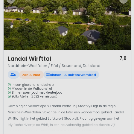
Nordrhein-Westfalen: verrassend veelzijdig!
Belangrijke Links
Wikipedia over Nordrhein-Westfalen
Toerisme in Nordrhein-Westfalen
Portaal voor de Eifel
1 / 12
Landal Wirfttal
7,8
Nordrhein-Westfalen / Eifel / Sauerland, Duitsland
S
Zen & Rust
Binnen- & Buitenzwembad
In een glooiend landschap
Midden in de Vulkaaneifel
Binnenzwembad met kleuterbad
Bollo Atelier (2022 vernieuwd)
Camping en vakantiepark Landal Wirftal bij Stadtkyll ligt in de regio
Nordrhein-Westfalen. Vakantie in de Eifel, een wondermooi gebied. Landal
Wirfttal ligt in het gebied Luftkurort Stadtkyll. Prachtig gelegen aan het
idyllische riviertje de Wirft, in een heuvelachtig gebied op slechts vijf
kwartier rijden van Venlo. Glampen in een van de safariten...