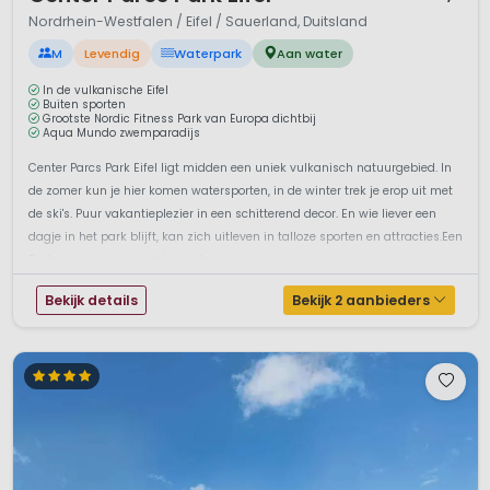
Nordrhein-Westfalen / Eifel / Sauerland, Duitsland
M
Levendig
Waterpark
Aan water
In de vulkanische Eifel
Buiten sporten
Grootste Nordic Fitness Park van Europa dichtbij
Aqua Mundo zwemparadijs
Center Parcs Park Eifel ligt midden een uniek vulkanisch natuurgebied. In
de zomer kun je hier komen watersporten, in de winter trek je erop uit met
de ski's. Puur vakantieplezier in een schitterend decor. En wie liever een
dagje in het park blijft, kan zich uitleven in talloze sporten en attracties.Een
Duits park waar je met het hele gezin een gew...
Bekijk details
Bekijk 2 aanbieders