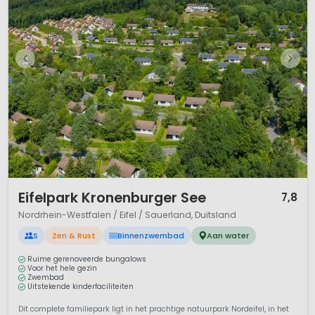
1 / 12
Eifelpark Kronenburger See
7,8
Nordrhein-Westfalen / Eifel / Sauerland, Duitsland
S
Zen & Rust
Binnenzwembad
Aan water
Ruime gerenoveerde bungalows
Voor het hele gezin
Zwembad
Uitstekende kinderfaciliteiten
Dit complete familiepark ligt in het prachtige natuurpark Nordeifel, in het