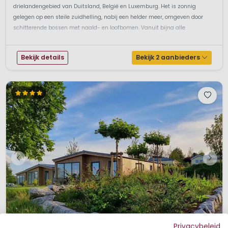
drielandengebied van Duitsland, België en Luxemburg. Het is zonnig
gelegen op een steile zuidhelling, nabij een helder meer, omgeven door
schitterende bossen met naald- en loofbomen. Vanuit bijna alle
vrijstaande bungalows, welke op terrassen van verschillende hoogten zijn
...
Bekijk details
Bekijk 2 aanbieders
Privacybeleid