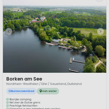
1 / 12
Borken am See
Nordrhein-Westfalen / Eifel / Sauerland, Duitsland
Buitenzwembad
Aan water
Bosrijke camping
Net over de Duitse grens
Prachtige fietstochten
Glamping in een lodgetent met sanitair