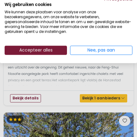
Wij gebruiken cookies
1 / 5
Brilon
We kunnen deze plaatsen voor analyse van onze
9,0
bezoekersgegevens, om onze website te verbeteren,
Nordrhein-Westfalen / Eifel / Sauerland, Duitsland
gepersonaliseerde inhoud te tonen en om u een geweldige website-
ervaring te bieden. Voor meer informatie over de cookies die we
XS
Klein & Groen
gebruiken opent u de instellingen.
Kleinschalig
Gebaseerd op Feng Shui filosofie
Aan de rand van het bos
Accepteer alles
Nee, pas aan
Vlakbij Hanzestad Brilon
Vakantiepark Brilon ligt direct aan de bosrand, gelegen op een helling met
een uitzicht over de omgeving. Dit geheel nieuwe, naar de Feng-Shui
filosofie aangelegde park heeft comfortabel ingerichte chalets met veel
privacy en een groot terras.Het vakantiepark ligt vlakbij de Hanzestad
Brilon. In Brilon is een openluchtzwembad, overdekt zwembad, mou...
Bekijk details
Bekijk 1 aanbieders