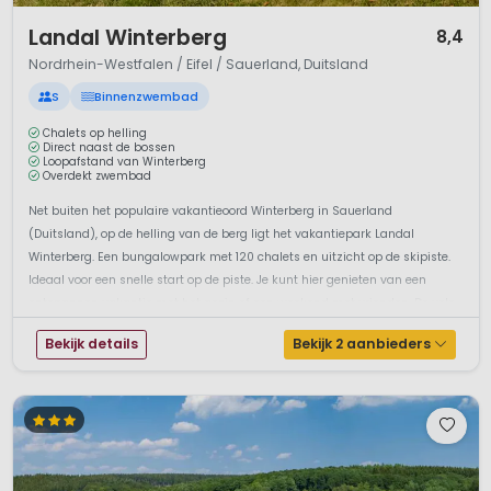
1 / 12
Landal Winterberg
8,4
Nordrhein-Westfalen / Eifel / Sauerland, Duitsland
S
Binnenzwembad
Chalets op helling
Direct naast de bossen
Loopafstand van Winterberg
Overdekt zwembad
Net buiten het populaire vakantieoord Winterberg in Sauerland
(Duitsland), op de helling van de berg ligt het vakantiepark Landal
Winterberg. Een bungalowpark met 120 chalets en uitzicht op de skipiste.
Ideaal voor een snelle start op de piste. Je kunt hier genieten van een
ontspannen vakantie met het gezin of een weekend met vrienden. De vele
park...
Bekijk details
Bekijk 2 aanbieders