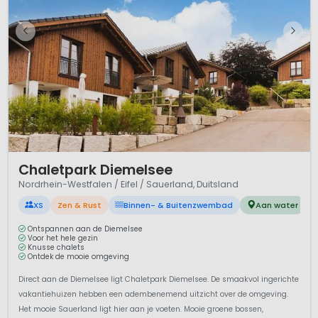
1 / 12
Chaletpark Diemelsee
Nordrhein-Westfalen / Eifel / Sauerland, Duitsland
XS
Zen & Rust
Binnen- & Buitenzwembad
Aan water
Ontspannen aan de Diemelsee
Voor het hele gezin
Knusse chalets
Ontdek de mooie omgeving
Direct aan de Diemelsee ligt Chaletpark Diemelsee. De smaakvol ingerichte
vakantiehuizen hebben een adembenemend uitzicht over de omgeving.
Het mooie Sauerland ligt hier aan je voeten. Mooie groene bossen,