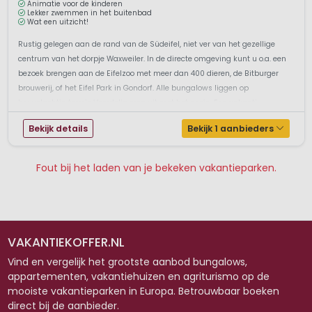
Animatie voor de kinderen
Lekker zwemmen in het buitenbad
Wat een uitzicht!
Rustig gelegen aan de rand van de Südeifel, niet ver van het gezellige
centrum van het dorpje Waxweiler. In de directe omgeving kunt u o.a. een
bezoek brengen aan de Eifelzoo met meer dan 400 dieren, de Bitburger
brouwerij, of het Eifel Park in Gondorf. Alle bungalows liggen op
heuvelachtig terrein.Voordelig erop uit met het gezin. Een vakanti...
Bekijk details
Bekijk 1 aanbieders
Fout bij het laden van je bekeken vakantieparken.
Pagina 1
Pagina 2
VAKANTIEKOFFER.NL
Vind en vergelijk het grootste aanbod bungalows,
appartementen, vakantiehuizen en agriturismo op de
mooiste vakantieparken in Europa. Betrouwbaar boeken
direct bij de aanbieder.