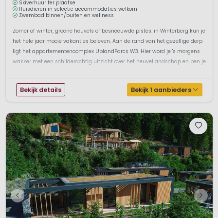
Skiverhuur ter plaatse
Huisdieren in selectie accommodaties welkom
Zwembad binnen/buiten en wellness
Zomer of winter, groene heuvels of besneeuwde pistes: in Winterberg kun je
het hele jaar mooie vakanties beleven. Aan de rand van het gezellige dorp
ligt het appartementencomplex UplandParcs W3. Hier word je 's morgens
wakker met een schilderachtig uitzicht over het heuvellandschap en ben je
écht even helemaal weg. Op ruim 300 kilometer van ...
Bekijk details
Bekijk 1 aanbieders