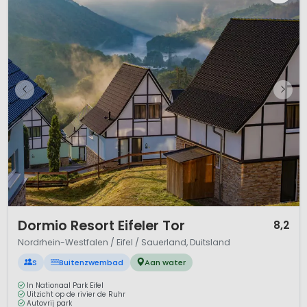
1 / 12
Dormio Resort Eifeler Tor
8,2
Nordrhein-Westfalen / Eifel / Sauerland, Duitsland
S
Buitenzwembad
Aan water
In Nationaal Park Eifel
Uitzicht op de rivier de Ruhr
Autovrij park