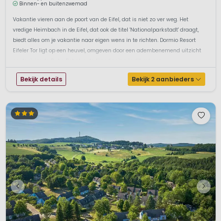
Binnen- en buitenzwemad
Vakantie vieren aan de poort van de Eifel, dat is niet zo ver weg. Het
vredige Heimbach in de Eifel, dat ook de titel 'Nationalparkstadt' draagt,
biedt alles om je vakantie naar eigen wens in te richten. Dormio Resort
Eifeler Tor ligt op een heuvel, omgeven door een adembenemend uitzicht
op de rivier de Ruhr. Behalve de fijne ligging is dit ook een...
Bekijk details
Bekijk 2 aanbieders