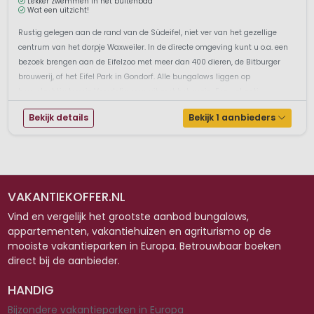
Lekker zwemmen in het buitenbad
Wat een uitzicht!
Rustig gelegen aan de rand van de Südeifel, niet ver van het gezellige
centrum van het dorpje Waxweiler. In de directe omgeving kunt u o.a. een
bezoek brengen aan de Eifelzoo met meer dan 400 dieren, de Bitburger
brouwerij, of het Eifel Park in Gondorf. Alle bungalows liggen op
heuvelachtig terrein.Voordelig erop uit met het gezin. Een vakanti...
Bekijk details
Bekijk 1 aanbieders
VAKANTIEKOFFER.NL
Vind en vergelijk het grootste aanbod bungalows,
appartementen, vakantiehuizen en agriturismo op de
mooiste vakantieparken in Europa. Betrouwbaar boeken
direct bij de aanbieder.
HANDIG
Bijzondere vakantieparken in Europa