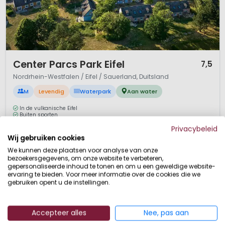
1 / 12
Center Parcs Park Eifel
7,5
Nordrhein-Westfalen / Eifel / Sauerland, Duitsland
M
Levendig
Waterpark
Aan water
In de vulkanische Eifel
Buiten sporten
Grootste Nordic Fitness Park van Europa dichtbij
Privacybeleid
Aqua Mundo zwemparadijs
Wij gebruiken cookies
Center Parcs Park Eifel ligt midden een uniek vulkanisch natuurgebied. In
We kunnen deze plaatsen voor analyse van onze
de zomer kun je hier komen watersporten, in de winter trek je erop uit met
bezoekersgegevens, om onze website te verbeteren,
de ski's. Puur vakantieplezier in een schitterend decor. En wie liever een
gepersonaliseerde inhoud te tonen en om u een geweldige website-
ervaring te bieden. Voor meer informatie over de cookies die we
dagje in het park blijft, kan zich uitleven in talloze sporten en attracties.Een
gebruiken opent u de instellingen.
Duits park waar je met het hele gezin een gew...
Bekijk details
Bekijk 2 aanbieders
Accepteer alles
Nee, pas aan