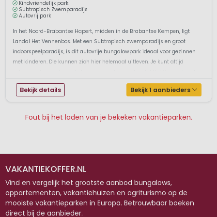
Kindvriendelijk park
Subtropisch Zwemparadijs
Autovrij park
In het Noord-Brabantse Hapert, midden in de Brabantse Kempen, ligt
Landal Het Vennenbos. Met een Subtropisch zwemparadijs en groot
indoorspeelparadijs, is dit autovrije bungalowpark ideaal voor gezinnen
met kinderen. Die kunnen zich hier helemaal uitleven. Je kunt altijd
subtropisch genieten in het zwemparadijs van Landal Het Vennenbos. Een
duik in...
Bekijk details
Bekijk 1 aanbieders
Fout bij het laden van je bekeken vakantieparken.
Pagina 1
Pagina 2
Pagina 3
Pagina 4
VAKANTIEKOFFER.NL
Vind en vergelijk het grootste aanbod bungalows,
appartementen, vakantiehuizen en agriturismo op de
mooiste vakantieparken in Europa. Betrouwbaar boeken
direct bij de aanbieder.