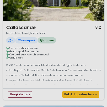
1 / 12
Callassande
8,2
Noord-Holland, Nederland
S
Waterpark
Aan zee
1 km van strand en zee
Gratis sport & animatie
Overdekt subtropisch zwembad
Gratis WiFi
Op 900 meter van het Noord-Hollandse strand ligt vijf-sterren-
vakantiepark Callassande. Met de fiets ben je in 5 minuten op het breedste
strand van Nederland. Naast de vele voorzieningen en ruime
kampeerplaatsen beschikt dit vakantiepark ook over Safarilodges of
Strandlodges. Stel je eens voor: je wordt wakker en het eerste wat je hoort is
het ruis...
Bekijk details
Bekijk 1 aanbieders