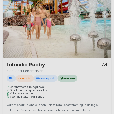
1 / 12
Lalandia Rødby
7,4
Sjaelland, Denemarken
L
Levendig
Waterpark
Aan zee
Gerenoveerde bungalows
Groots indoor speelparadijs
Volop watervertier
Veel faciliteiten o.a. ijsbaan
Vakantiepark Lalandia is een unieke familiebestemming in de regio
Lolland in Denemarken!Na een overtocht van ca. 45 minuten van