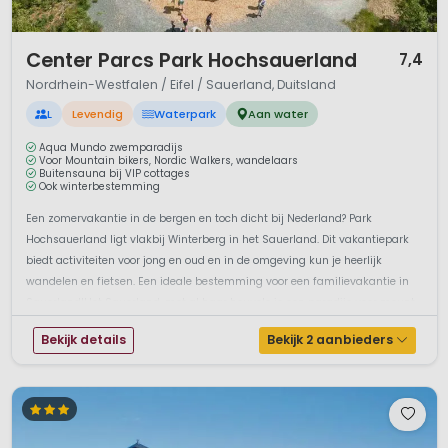
1 / 12
Center Parcs Park Hochsauerland
7,4
Nordrhein-Westfalen / Eifel / Sauerland, Duitsland
L
Levendig
Waterpark
Aan water
Aqua Mundo zwemparadijs
Voor Mountain bikers, Nordic Walkers, wandelaars
Buitensauna bij VIP cottages
Ook winterbestemming
Een zomervakantie in de bergen en toch dicht bij Nederland? Park
Hochsauerland ligt vlakbij Winterberg in het Sauerland. Dit vakantiepark
biedt activiteiten voor jong en oud en in de omgeving kun je heerlijk
wandelen en fietsen. Een ideale bestemming voor een familievakantie in
Sauerland!Het Sauerland, met al haar heuvels is een paradijs voor mount...
Bekijk details
Bekijk 2 aanbieders