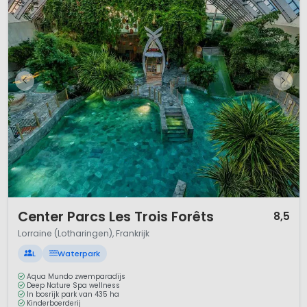
1 / 12
Center Parcs Les Trois Forêts
8,5
Lorraine (Lotharingen), Frankrijk
L
Waterpark
Aqua Mundo zwemparadijs
Deep Nature Spa wellness
In bosrijk park van 435 ha
Kinderboerderij