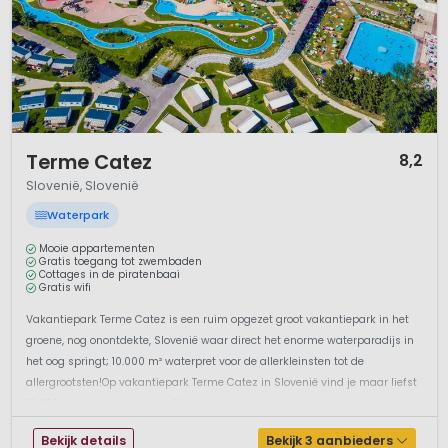
1 / 12
Terme Catez
8,2
Slovenië, Slovenië
Waterpark
Mooie appartementen
Gratis toegang tot zwembaden
Cottages in de piratenbaai
Gratis wifi
Vakantiepark Terme Catez is een ruim opgezet groot vakantiepark in het
groene, nog onontdekte, Slovenië waar direct het enorme waterparadijs in
het oog springt; 10.000 m² waterpret voor de allerkleinsten tot de
allergrootsten!Op vakantiepark Terme Catez in Slovenië vind je maar liefst
10.000 m² waterplezier; een Olympisch bad, whirpools, stroomvers...
Bekijk details
Bekijk 3 aanbieders