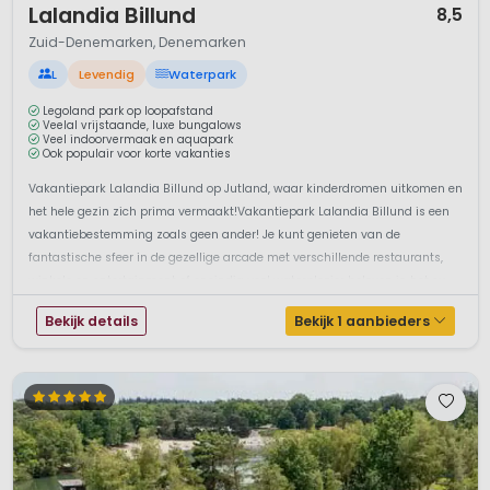
Lalandia Billund
8,5
Zuid-Denemarken, Denemarken
L
Levendig
Waterpark
Legoland park op loopafstand
Veelal vrijstaande, luxe bungalows
Veel indoorvermaak en aquapark
Ook populair voor korte vakanties
Vakantiepark Lalandia Billund op Jutland, waar kinderdromen uitkomen en
het hele gezin zich prima vermaakt!Vakantiepark Lalandia Billund is een
vakantiebestemming zoals geen ander! Je kunt genieten van de
fantastische sfeer in de gezellige arcade met verschillende restaurants,
winkels en entertainment of oneindig veel waterplezier beleven in het ov...
Bekijk details
Bekijk 1 aanbieders