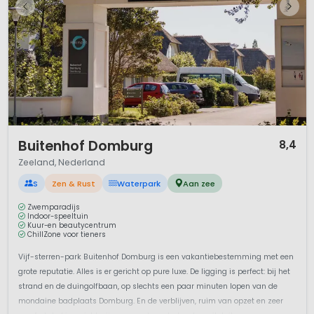
1 / 12
Buitenhof Domburg
8,4
Zeeland, Nederland
S
Zen & Rust
Waterpark
Aan zee
Zwemparadijs
Indoor-speeltuin
Kuur-en beautycentrum
ChillZone voor tieners
Vijf-sterren-park Buitenhof Domburg is een vakantiebestemming met een
grote reputatie. Alles is er gericht op pure luxe. De ligging is perfect: bij het
strand en de duingolfbaan, op slechts een paar minuten lopen van de
mondaine badplaats Domburg. En de verblijven, ruim van opzet en zeer