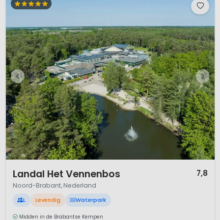
1 / 12
Landal Het Vennenbos
7,8
Noord-Brabant, Nederland
L
Levendig
Waterpark
Midden in de Brabantse Kempen