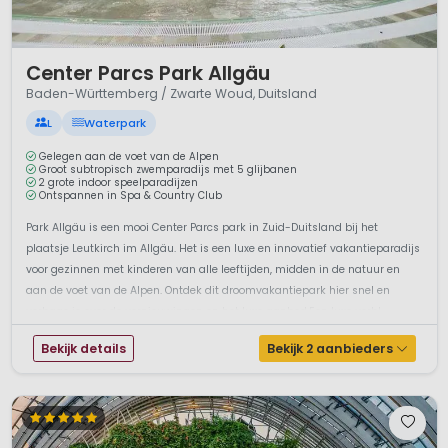
1 / 12
Center Parcs Park Allgäu
Baden-Württemberg / Zwarte Woud, Duitsland
L
Waterpark
Gelegen aan de voet van de Alpen
Groot subtropisch zwemparadijs met 5 glijbanen
2 grote indoor speelparadijzen
Ontspannen in Spa & Country Club
Park Allgäu is een mooi Center Parcs park in Zuid-Duitsland bij het
plaatsje Leutkirch im Allgäu. Het is een luxe en innovatief vakantieparadijs
voor gezinnen met kinderen van alle leeftijden, midden in de natuur en
aan de voet van de Alpen. Ontdek dit droomvakantiepark hier snel en
verbaas je over de vernieuwingen en het luxe aanbod.Een luxe verbl...
Bekijk details
Bekijk 2 aanbieders