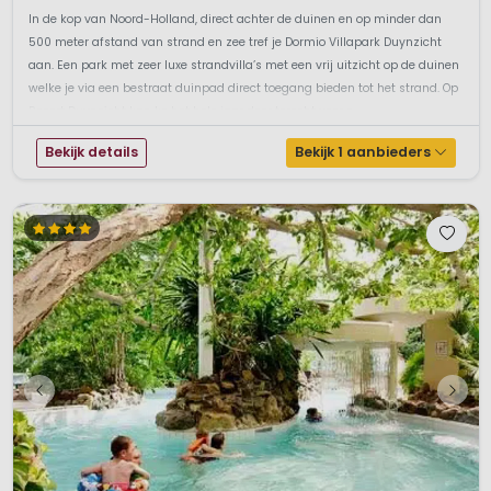
In de kop van Noord-Holland, direct achter de duinen en op minder dan
500 meter afstand van strand en zee tref je Dormio Villapark Duynzicht
aan. Een park met zeer luxe strandvilla’s met een vrij uitzicht op de duinen
welke je via een bestraat duinpad direct toegang bieden tot het strand. Op
Resort Duynzicht kan ke het hele jaar door terecht voor e...
Bekijk details
Bekijk 1 aanbieders