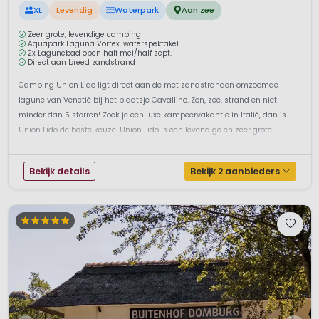
XL
Levendig
Waterpark
Aan zee
Zeer grote, levendige camping
Aquapark Laguna Vortex, waterspektakel
2x Lagunebad open half mei/half sept.
Direct aan breed zandstrand
Camping Union Lido ligt direct aan de met zandstranden omzoomde
lagune van Venetië bij het plaatsje Cavallino. Zon, zee, strand en niet
minder dan 5 sterren! Zoek je een luxe kampeervakantie in Italië, dan is
Union Lido de beste keuze. Union Lido is een levendige en zeer grote
camping direct aan het strand, ideaal voor een actieve vakantie met het ...
Bekijk details
Bekijk 2 aanbieders