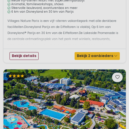
Nieuw vijf-sterren resort met superzwemparadijs
Animatie, familieworkshops, shows
Sfeervolle boulevard, avonturenbos en meer
6 km van Disneyland en 30 km van Parijs
Villages Nature Paris is een vijf-sterren vakantiepark met alle denkbare
faciliteiten.Disneyland Parijs en de Eiffeltoren is vlakbij. Op 6 km van
Disneyland® Parijs en 30 km van de Eiffeltoren.De Lakeside Promenade is
de centrale ontmoetingsplek van het park met winkels, restaurants,
kinderclubs, bowling, concerten en entertainment.Paradepaardj...
Bekijk details
Bekijk 2 aanbieders