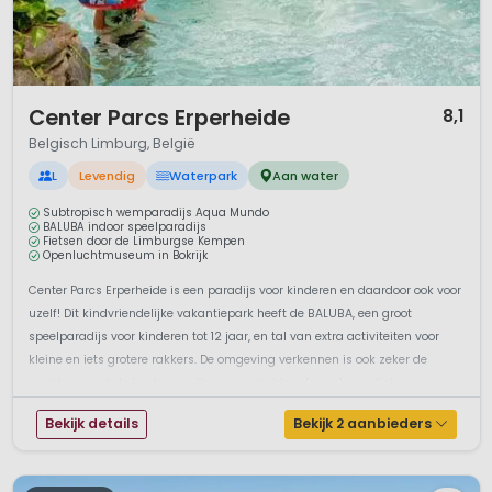
1 / 12
Center Parcs Erperheide
8,1
Belgisch Limburg, België
L
Levendig
Waterpark
Aan water
Subtropisch wemparadijs Aqua Mundo
BALUBA indoor speelparadijs
Fietsen door de Limburgse Kempen
Openluchtmuseum in Bokrijk
Center Parcs Erperheide is een paradijs voor kinderen en daardoor ook voor
uzelf! Dit kindvriendelijke vakantiepark heeft de BALUBA, een groot
speelparadijs voor kinderen tot 12 jaar, en tal van extra activiteiten voor
kleine en iets grotere rakkers. De omgeving verkennen is ook zeker de
moeite waard: de Limburgse Kempen zijn ideaal voor lange fiet...
Bekijk details
Bekijk 2 aanbieders