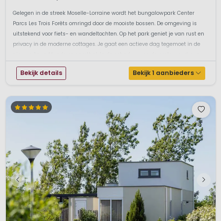
Gelegen in de streek Moselle-Lorraine wordt het bungalowpark Center
Parcs Les Trois Forêts omringd door de mooiste bossen. De omgeving is
uitstekend voor fiets- en wandeltochten. Op het park geniet je van rust en
privacy in de moderne cottages. Je gaat een actieve dag tegemoet in de
nieuwe Aqua Mundo en sporthal. In de schaduw van de grote woudreuz...
Bekijk details
Bekijk 1 aanbieders