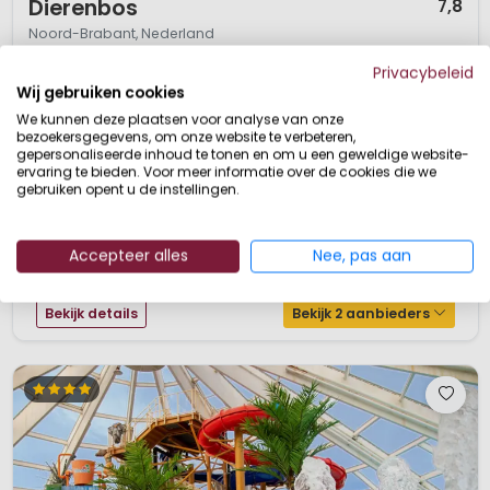
Dierenbos
7,8
Noord-Brabant, Nederland
L
Levendig
Waterpark
Aan water
Privacybeleid
Wij gebruiken cookies
Fijn familiepark
We kunnen deze plaatsen voor analyse van onze
Zeer prettig voor senioren
Kinderboerderij
bezoekersgegevens, om onze website te verbeteren,
Ruim opgezet park in een prachtige natuur
gepersonaliseerde inhoud te tonen en om u een geweldige website-
ervaring te bieden. Voor meer informatie over de cookies die we
Vakantiepark Dierenbos ligt in de bossen van het plaatsje Vinkel in Noord-
gebruiken opent u de instellingen.
Brabant. Centraal in het park ligt de Boswachtershoeve, met onder andere
een restaurant, loungehoek en speciaal ingerichte kinderhoek. In de
Boswachtershoeve kun je ook bowlen en buiten liggen nog een speelvijver,
Accepteer alles
Nee, pas aan
speeltuin, tennisbaan en midgetgolfbaan. Op dit fijne kindvrie...
Bekijk details
Bekijk 2 aanbieders