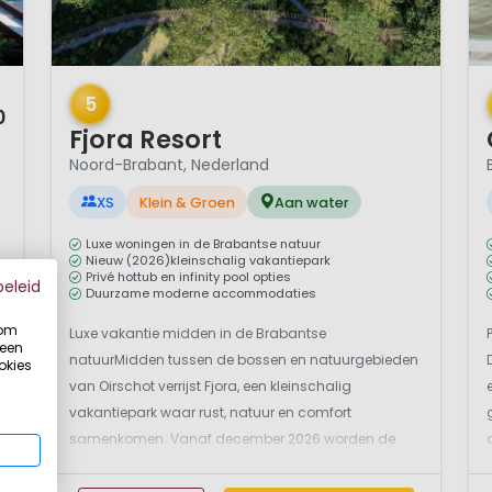
1 / 9
1 
5
0
Fjora Resort
Noord-Brabant, Nederland
XS
Klein & Groen
Aan water
Luxe woningen in de Brabantse natuur
Nieuw (2026)kleinschalig vakantiepark
Privé hottub en infinity pool opties
beleid
Duurzame moderne accommodaties
 om
Luxe vakantie midden in de Brabantse
 een
natuurMidden tussen de bossen en natuurgebieden
okies
van Oirschot verrijst Fjora, een kleinschalig
vakantiepark waar rust, natuur en comfort
samenkomen. Vanaf december 2026 worden de
eerste gasten verwelkomd in het hart van het
Brabantse landschap. Tot die tijd wordt met veel