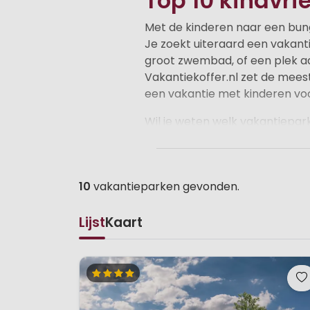
Top 10 kindvri
Met de kinderen naar een bung
Je zoekt uiteraard een vakanti
groot zwembad, of een plek aan
Vakantiekoffer.nl zet de mees
een vakantie met kinderen voo
Wil je weten welk vakantiepark
parklijsten vind je voor ieder wa
10
vakantieparken gevonden.
Lijst
Kaart