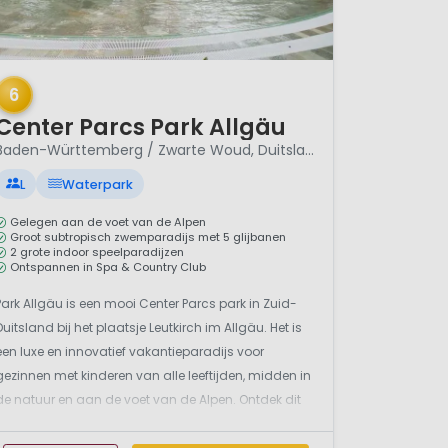
/ 12
6
Center Parcs Park Allgäu
Baden-Württemberg / Zwarte Woud, Duitsland
L
Waterpark
Gelegen aan de voet van de Alpen
Groot subtropisch zwemparadijs met 5 glijbanen
2 grote indoor speelparadijzen
Ontspannen in Spa & Country Club
Park Allgäu is een mooi Center Parcs park in Zuid-
Duitsland bij het plaatsje Leutkirch im Allgäu. Het is
een luxe en innovatief vakantieparadijs voor
gezinnen met kinderen van alle leeftijden, midden in
de natuur en aan de voet van de Alpen. Ontdek dit
droomvakantiepark hier snel en verbaas je over de
vernieuwingen en het luxe aanbod.Een luxe verbl...