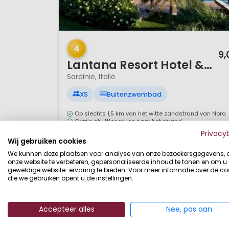
1 / 10
4
9,
Lantana Resort Hotel & Apartments
Sardinië, Italië
XS
Buitenzwembad
Op slechts 1,5 km van het witte zandstrand van Nora
Gratis shuttleservice naar het strand
Ruime keuze uit hotelkamers en familievriendelijke
Privacy
appartementen
Wij gebruiken cookies
Groot zwembad met hydromassage
We kunnen deze plaatsen voor analyse van onze bezoekersgegevens,
onze website te verbeteren, gepersonaliseerde inhoud te tonen en om u
Lantana Resort ligt in het gezellige plaatsje Pula, in
geweldige website-ervaring te bieden. Voor meer informatie over de co
het zonnige zuiden van Sardinië. Deze geliefde
die we gebruiken opent u de instellingen.
vakantiebestemming staat bekend om haar
prachtige witte zandstranden, helderblauwe zee en
Accepteer alles
Nee, pas aan
ontspannen sfeer. Het strand van Nora ligt op
slechts 1,5 kilometer afstand en is eenvoudig