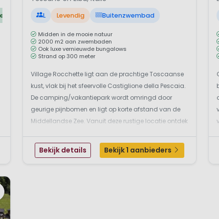
er
L
Levendig
Buitenzwembad
Midden in de mooie natuur
2000 m2 aan zwembaden
Ook luxe vernieuwde bungalows
Strand op 300 meter
Village Rocchette ligt aan de prachtige Toscaanse
kust, vlak bij het sfeervolle Castiglione della Pescaia.
De camping/vakantiepark wordt omringd door
geurige pijnbomen en ligt op korte afstand van de
Middellandse Zee. Vanuit deze rustige locatie ontdek
e
je moeiteloos het mooiste van Toscane, van
historische steden tot idyllische eilanden. Boek een ...
Bekijk details
Bekijk 1 aanbieders