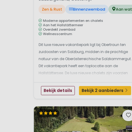
Zen & Rust
Binnenzwembad
Aan wat
Moderne appartementen en chalets
Aan het Hallstättermeer
Overdekt zwembad
Wellnesscentrum
Dit luxe nieuwe vakantiepark ligt bij Obertraun ten
zuidoosten van Salzburg, midden in de prachtige
natuur van de Oberösterreichische Salzkammergut.
Dit vakantiepark heeft een toplocatie aan de
Hallstättersee. De luxe nieuwe chalets zijn voorzien
van alle moderne gemakken. De typisch Oostenrijks
stijl zie je in het gebruik van veel hout. Voor de w...
Bekijk details
Bekijk 2 aanbieders