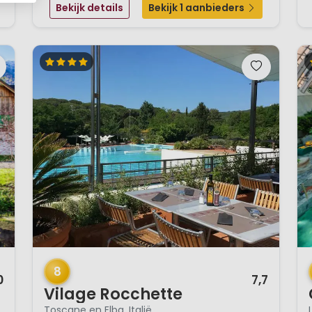
Bekijk details
Bekijk 1 aanbieders
zorg gewerkt aan een bijzondere vakantieb...
1 / 7
1 
8
0
7,7
Vilage Rocchette
Toscane en Elba, Italië