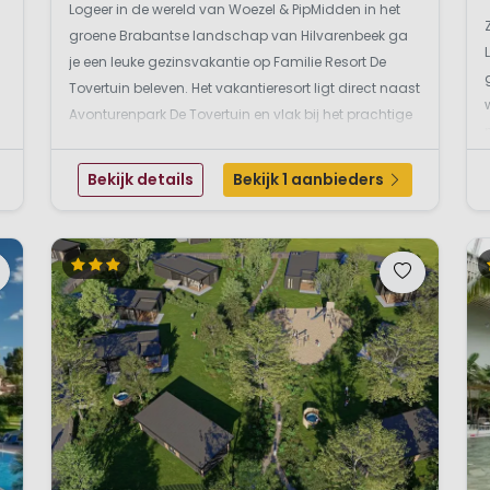
Logeer in de wereld van Woezel & PipMidden in het
groene Brabantse landschap van Hilvarenbeek ga
je een leuke gezinsvakantie op Familie Resort De
Tovertuin beleven. Het vakantieresort ligt direct naast
Avonturenpark De Tovertuin en vlak bij het prachtige
natuurgebied de Kalmthoutse Heide. Hier combineer
je eindeloos speelplezier met rust, ruimt...
Bekijk details
Bekijk 1 aanbieders