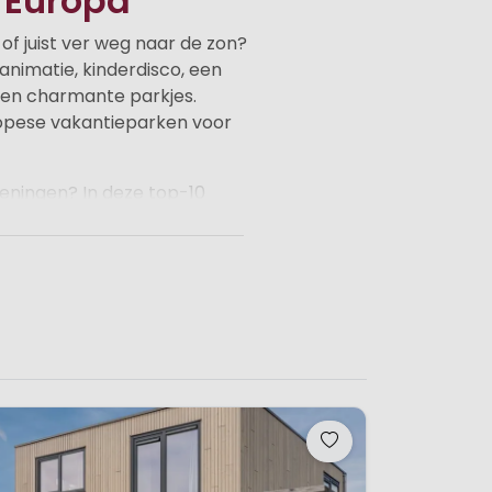
n Europa
f juist ver weg naar de zon?
 animatie, kinderdisco, een
e en charmante parkjes.
ropese vakantieparken voor
zieningen? In deze top-10