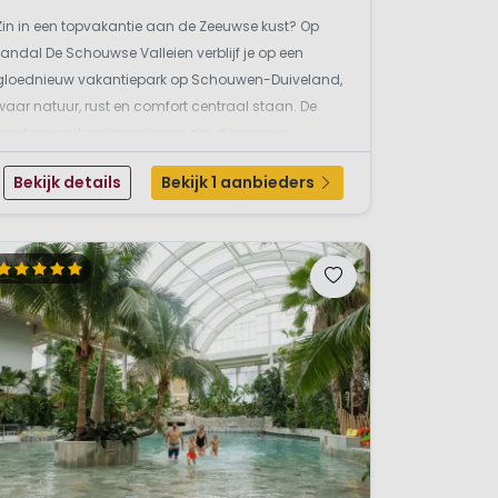
Zin in een topvakantie aan de Zeeuwse kust? Op
Landal De Schouwse Valleien verblijf je op een
gloednieuw vakantiepark op Schouwen-Duiveland,
waar natuur, rust en comfort centraal staan. De
moderne vakantiewoningen zijn duurzaam
gebouwd en liggen in een groene omgeving. In
Bekijk details
Bekijk 1 aanbieders
sommige accommodaties zijn trouwe viervoeters
welkom en sommige woningen hebb...