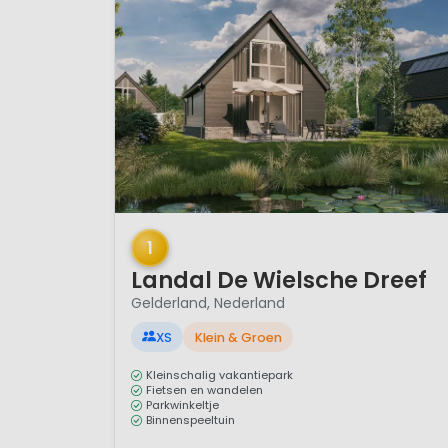
1 / 12
1
Landal De Wielsche Dreef
Gelderland, Nederland
XS
Klein & Groen
Kleinschalig vakantiepark
Fietsen en wandelen
Parkwinkeltje
Binnenspeeltuin