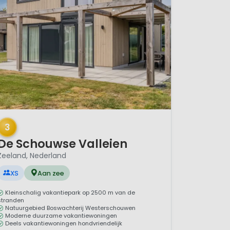
/ 5
3
De Schouwse Valleien
Zeeland, Nederland
XS
Aan zee
Kleinschalig vakantiepark op 2500 m van de
stranden
Natuurgebied Boswachterij Westerschouwen
Moderne duurzame vakantiewoningen
Deels vakantiewoningen hondvriendelijk