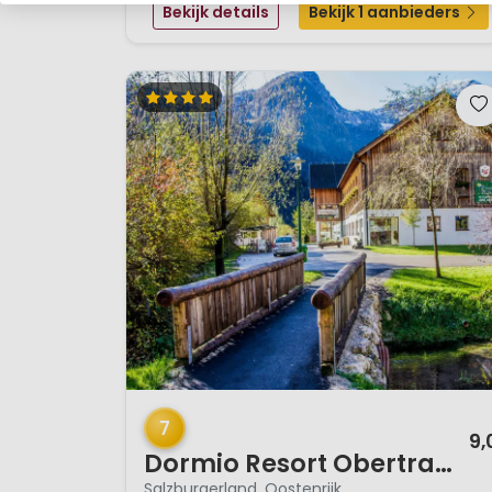
Bekijk details
Bekijk 1 aanbieders
bereikbaar met de gratis shuttleservice van het
resort. Ook d...
1 / 12
7
9,
Dormio Resort Obertraun
Salzburgerland, Oostenrijk