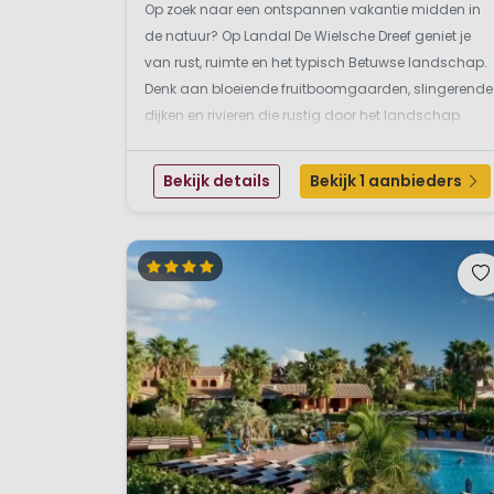
Op zoek naar een ontspannen vakantie midden in
de natuur? Op Landal De Wielsche Dreef geniet je
van rust, ruimte en het typisch Betuwse landschap.
Denk aan bloeiende fruitboomgaarden, slingerende
dijken en rivieren die rustig door het landschap
meanderen. Een plek waar je echt even kunt
ontsnappen aan de drukte van alledag. Samen
Bekijk details
Bekijk 1 aanbieders
genieten in een c...