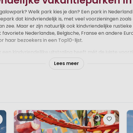
endelijke vakantieparken i
alowpark? Welk park kies je dan? Een park in Nederland o
epark dat kindvriendelijk is, met veel voorzieningen zoals
 zee. Maar er zijn natuurlijk ook kindvriendelijke rustiek
t favoriete Nederlandse, Belgische, Franse en andere Eu
r haar bezoekers in een Top10-lijst.
 een kindvriendelijke uitstraling heeft mét de juiste voor
t wils.
Lees meer