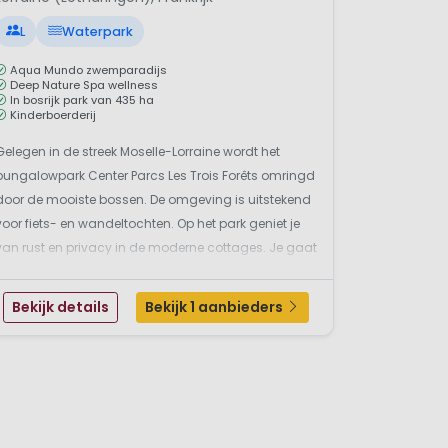
L
Waterpark
Aqua Mundo zwemparadijs
Deep Nature Spa wellness
In bosrijk park van 435 ha
Kinderboerderij
Gelegen in de streek Moselle-Lorraine wordt het
bungalowpark Center Parcs Les Trois Forêts omringd
door de mooiste bossen. De omgeving is uitstekend
voor fiets- en wandeltochten. Op het park geniet je
van rust en privacy in de moderne cottages. Je gaat
een actieve dag tegemoet in de nieuwe Aqua
Mundo en sporthal. In de schaduw van de grote
Bekijk details
Bekijk 1 aanbieders
woudreuz...