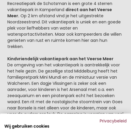
Beschrijving
Recreatiepark de Schotsman is een grote 4 sterren
vakantiepark in Kamperland
direct aan het Veerse
Meer.
Op 2 km afstand vind je het uitgestrekte
Noordzeestrand. Dit vakantiepark is uniek en een goede
plek voor liefhebbers van water en
watersportactiviteiten. Maar ook kampeerders die willen
genieten van rust en ruimte komen hier aan hun
trekken.
Kindvriendelijk vakantiepark aan het Veerse Meer
De omgeving van het vakantiepark is aantrekkelijk voor
het hele gezin. De gezellige stad Middelburg heeft het
familiepretpark Mini Mundi en de miniatuur versie van
Walcheren. Een dagje Vlissingen is zeker ook een
aanrader, voor kinderen is het Arsenaal met o.a. een
zeeaquarium en een piratenpark echt het bezoeken
waard. Een rit met de nostalgische stoomtrein van Goes
naar Borsele is niet alleen voor de kinderen, maar ook
voor de ouders erg leuk. De camping is voorzien van veel
goede voorzieningen, zoals
het verwarmde zwembad
Privacybeleid
met glijbanen, stroomversnellingen en een waterval.
Wij gebruiken cookies