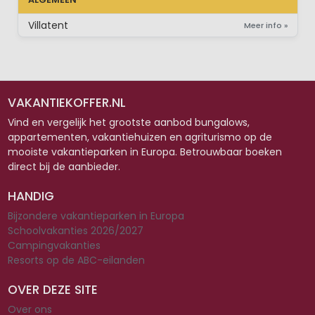
Villatent
Meer info »
VAKANTIEKOFFER.NL
Vind en vergelijk het grootste aanbod bungalows,
appartementen, vakantiehuizen en agriturismo op de
mooiste vakantieparken in Europa. Betrouwbaar boeken
direct bij de aanbieder.
HANDIG
Bijzondere vakantieparken in Europa
Schoolvakanties 2026/2027
Campingvakanties
Resorts op de ABC-eilanden
OVER DEZE SITE
Over ons