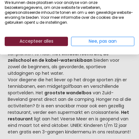
Voor de jongste bezoekers is er een apart peuterbad. In
We kunnen deze plaatsen voor analyse van onze
bezoekersgegevens, om onze website te verbeteren,
het hoogseizoen is er voor de kinderen een
enthousiast
gepersonaliseerde inhoud te tonen en om u een geweldige website-
recreatieteam die speurtochten, filmavonden en
ervaring te bieden. Voor meer informatie over de cookies die we
waterspellen organiseren
. Verder zijn er over het hele
gebruiken opent u de instellingen.
park
Watersporters en actieve gasten, dat wordt een
feest
Accepteer alles
Nee, pas aan
Voor de oudere jeugd zijn er kano’s, zeilboten en
surfplanken te huur.
Het windsurfcentrum, de
zeilschool en de kabel-waterskibaan
bieden voor
zowel de beginners, als gevorderde, sportieve
uitdagingen op het water.
Voor diegene die het liever op het droge sporten zijn er
tennisbanen, een midgetgolfbaan en verschillende
sportvelden. Het
grootste wandelbos
van Zuid-
Beveland grenst direct aan de camping. Honger na al die
activiteiten? Er is een snackbar maar ook een gezellig
restaurant, verder een supermarkt en croissanterie.
Het
restaurant
ligt aan het Veerse Meer en is geopend van
eind maart tot eind oktober. UNIEK: Kinderen t/m 12 jaar
eten gratis een 3-gangen kindermenu in ons restaurant!