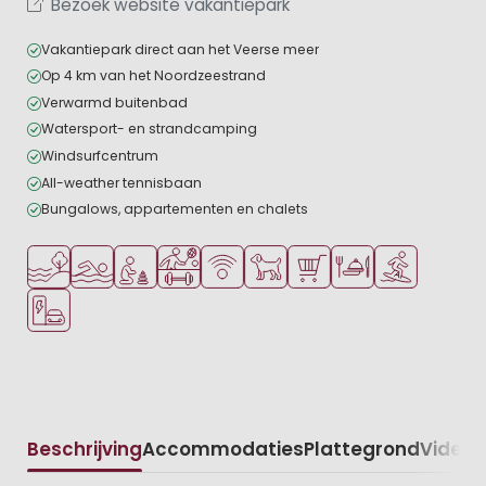
Bezoek website vakantiepark
Vakantiepark direct aan het Veerse meer
Op 4 km van het Noordzeestrand
Verwarmd buitenbad
Watersport- en strandcamping
Windsurfcentrum
All-weather tennisbaan
Bungalows, appartementen en chalets
Ligt bij het water
Openlucht zwembad
Aanbevolen voor jonge kinderen
Veel mogelijkheden om te sporten
WiFi beschikbaar
Huisdieren toegestaan
Parkwinkel/Supermarkt
Restaurant of pizzer
Watersportfaci
Laadpaal elektrische auto
Beschrijving
Accommodaties
Plattegrond
Video
K