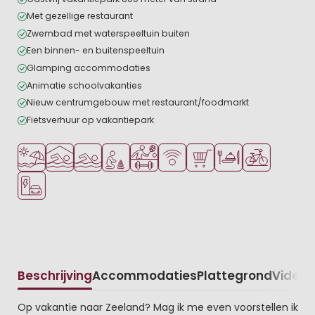
Met gezellige restaurant
Zwembad met waterspeeltuin buiten
Een binnen- en buitenspeeltuin
Glamping accommodaties
Animatie schoolvakanties
Nieuw centrumgebouw met restaurant/foodmarkt
Fietsverhuur op vakantiepark
Ligt bij strand en zee
Overdekt zwembad
Openlucht zwembad
Aanbevolen voor jonge kinderen
Veel mogelijkheden om te sporten
WiFi beschikbaar
Parkwinkel/Supermarkt
Restaurant of pizzer
Fietsverhuur
Laadpaal elektrische auto
Beschrijving
Accommodaties
Plattegrond
Video
K
Beschrijving
Op vakantie naar Zeeland? Mag ik me even voorstellen ik