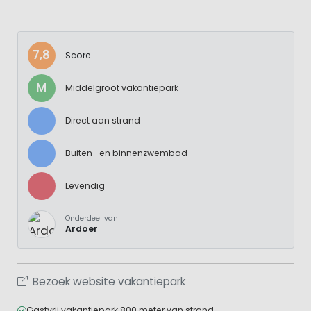
7,8
Score
M
Middelgroot vakantiepark
Direct aan strand
Buiten- en binnenzwembad
Levendig
Onderdeel van
Ardoer
Bezoek website vakantiepark
Gastvrij vakantiepark 800 meter van strand