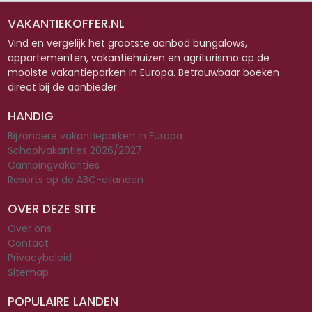
VAKANTIEKOFFER.NL
Vind en vergelijk het grootste aanbod bungalows,
appartementen, vakantiehuizen en agriturismo op de
mooiste vakantieparken in Europa. Betrouwbaar boeken
direct bij de aanbieder.
HANDIG
Bijzondere vakantieparken in Europa
Schoolvakanties 2026/2027
Campingvakanties
Resorts op de ABC-eilanden
OVER DEZE SITE
Over ons
Contact
Privacybeleid
Sitemap
POPULAIRE LANDEN