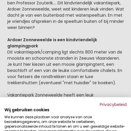
ben Professor Zouterik.... Dit kindvriendelijk vakantiepark,
Ardoer Zonneweelde, weet wat kinderen leuk vinden. Wat
dacht je van een buitenbad met waterspeeltuin. En met
je vriendjes afspreken in de speeltuin buiten of bij minder
weer binnen?
Ardoer Zonneweelde is een kindvriendelijk
glampingpark
Dit vakantiepark/camping ligt slechts 800 meter van de
mooiste en schoonste stranden in Zeeuws Vlaanderen.
Je kunt hier kiezen uit een mooie glampingtent, een
beachloft of een van de leuke comfortabele chalets. En
voor fietsers die rondtrekken staan er luxe
trekkershutten (eventueel "met huisdier" te boeken).
Vakantiepark Zonneweelde heeft een leuk
openluchtzwembad met een erg leuke waterspeeltuin
Privacybeleid
voor de jongste bezoekers. Je kunt hier baantjes
Wij gebruiken cookies
zwemmen en ook geweldig spelen en spetteren! In de
We kunnen deze plaatsen voor analyse van onze
maanden juli en augustus is het zwembad dagelijks
bezoekersgegevens, om onze website te verbeteren,
geopend.
gepersonaliseerde inhoud te tonen en om u een geweldige website-
ervaring te bieden. Voor meer informatie over de cookies die we