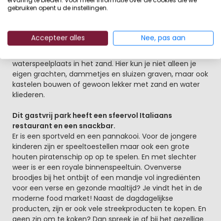
gebruiken opent u de instellingen.
Alleengasten van Zonneweelde/Strandweelde hebben
toegang tot het zwembad. Naast het terras van het
gezellige restaurantligt een kindvriendelijke
Accepteer alles
Nee, pas aan
waterspeeltuin met glijbaan, klimtoren en sproeiers.
Naast de waterspeeltuin vind je ook een
waterspeelplaats in het zand. Hier kun je niet alleen je
eigen grachten, dammetjes en sluizen graven, maar ook
kastelen bouwen of gewoon lekker met zand en water
kliederen.
Dit gastvrij park heeft een sfeervol Italiaans
restaurant en een snackbar.
Er is een sportveld en een pannakooi. Voor de jongere
kinderen zijn er speeltoestellen maar ook een grote
houten piratenschip op op te spelen. En met slechter
weer is er een royale binnenspeeltuin. Ovenverse
broodjes bij het ontbijt of een mandje vol ingrediënten
voor een verse en gezonde maaltijd? Je vindt het in de
moderne food market! Naast de dagdagelijkse
producten, zijn er ook vele streekproducten te kopen. En
geen zin om te koken? Dan spreek je af bij het gezellige