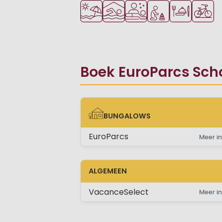
Ligt bij strand en zee
Overdekt zwembad
Wellnessfaciliteiten
Aanbevolen voor j
Restaurant of
Fietsve
Boek EuroParcs Scho
BUNGALOWS
BUNGALOWS
EuroParcs
Meer in
ALGEMEEN
VacanceSelect
Meer in