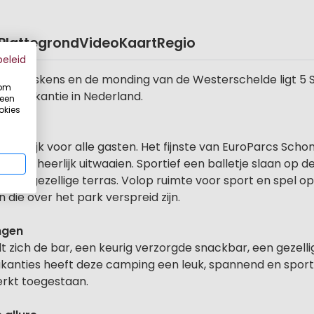
Plattegrond
Video
Kaart
Regio
beleid
van Breskens en de monding van de Westerschelde ligt 5 
 om
randvakantie in Nederland.
 een
okies
nkelijk voor alle gasten. Het fijnste van EuroParcs Schone
nen en heerlijk uitwaaien. Sportief een balletje slaan op
 het gezellige terras. Volop ruimte voor sport en spel o
 die over het park verspreid zijn.
ngen
 zich de bar, een keurig verzorgde snackbar, een gezelli
vakanties heeft deze camping een leuk, spannend en spo
erkt toegestaan.