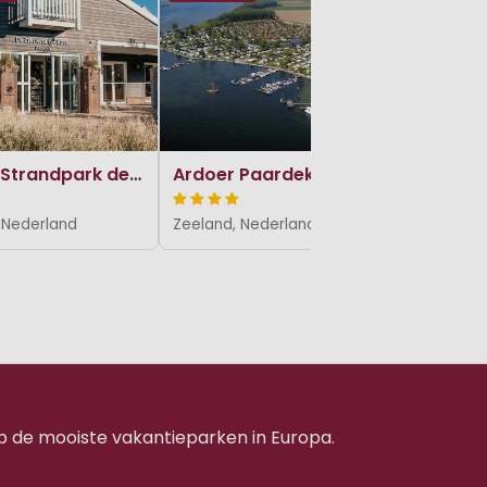
Drenthe, 
Ardoer Strandpark de Zeeuwse Kust
Ardoer Paardekreek
 Nederland
Zeeland, Nederland
p de mooiste vakantieparken in Europa.