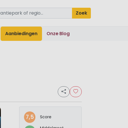
Zoek
Aanbiedingen
Onze Blog
7,5
Score
Middelgroot