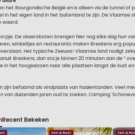
 allure
 het Bourgondische België en is alleen via de tunnel of
el in het eigen land in het buitenland te zijn. De Vlaamse
e waard.
dorpje. De vissersboten brengen hier nog elke dag hun van
n, winkeltjes en restaurants maken Breskens erg populai
 overslaan. Het typische Zeeuws-Vlaamse land nodigt zek
vanuit Breskens, dan sta je binnen 20 minuten aan de ” o
e in het hoogseizoen naar alle plaatsen langst de kust en 
 zijn befaamd als vindplaats van haaientanden. Veel me
van duizenden jaren oud te zoeken. Camping 'Schoneveld' 
n
Recent Bekeken
ust
Zen & Rust
Zen & Ru