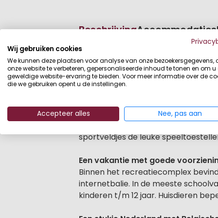
Beschrijving
Accommodaties
Privacy
Wij gebruiken cookies
Beschrijving
Bijna direct aan het schone strand 
We kunnen deze plaatsen voor analyse van onze bezoekersgegevens,
wordt een heerlijke zon-, zee- en st
onze website te verbeteren, gepersonaliseerde inhoud te tonen en om u
geweldige website-ervaring te bieden. Voor meer informatie over de co
die we gebruiken opent u de instellingen.
Waterratjes ga je gang
Het overdekt zwembad is gratis toega
zee, wandelen of fietsen door de dui
Accepteer alles
Nee, pas aan
en daarna een verfrissend drankje op
sportveldjes de leuke speeltoestellen
Een vakantie met goede voorzieni
Binnen het recreatiecomplex bevindt
internetbalie. In de meeste school
kinderen t/m 12 jaar. Huisdieren bep