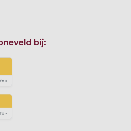
onge kinderen
 pizzeria
rhuur
neveld bij:
fo »
fo »