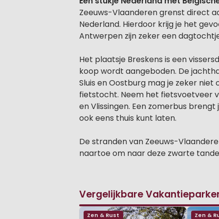
Een stukje Nederland met Belgische
Zeeuws-Vlaanderen grenst direct aan
Nederland. Hierdoor krijg je het gevo
Antwerpen zijn zeker een dagtochtj
Het plaatsje Breskens is een vissers
koop wordt aangeboden. De jachthave
Sluis en Oostburg mag je zeker niet
fietstocht. Neem het fietsvoetveer 
en Vlissingen. Een zomerbus brengt j
ook eens thuis kunt laten.
De stranden van Zeeuws-Vlaanderen
naartoe om naar deze zwarte tanden 
Vergelijkbare Vakantieparke
Zen & Rust
Zen & R