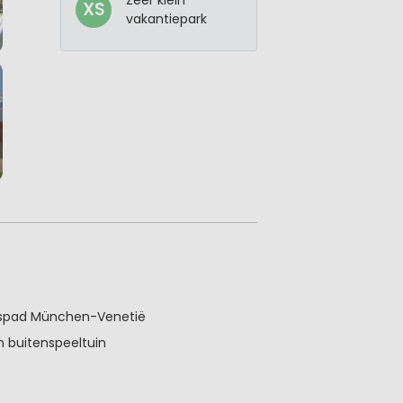
XS
vakantiepark
tspad München-Venetië
n buitenspeeltuin