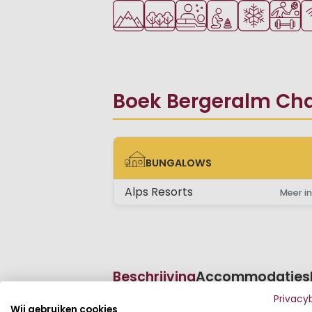
Ligt in de heuvels/bergen
Ligt in een bosrijke omgeving
Wellnessfaciliteiten
Aanbevolen voor j
Wintervakant
Veel mo
Wi
Boek Bergeralm Chal
BUNGALOWS
BUNGALOWS
Alps Resorts
Meer in
Beschrijving
Accommodaties
Privacy
Wij gebruiken cookies