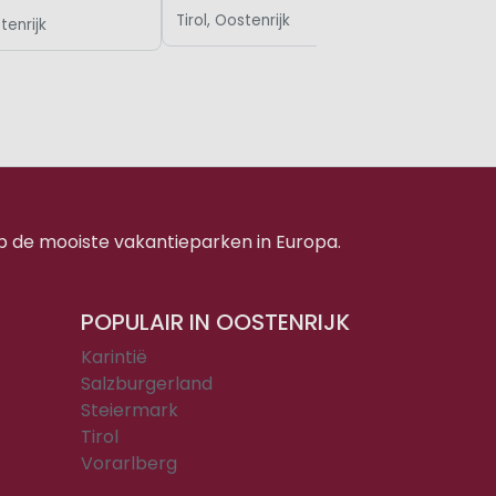
Tirol, Oostenrijk
tenrijk
p de mooiste vakantieparken in Europa.
POPULAIR IN OOSTENRIJK
Karintië
Salzburgerland
Steiermark
Tirol
Vorarlberg