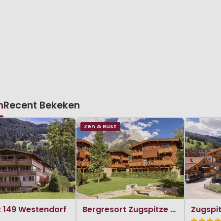
n
Recent Bekeken
Zen & Rust
t 149 Westendorf
Bergresort Zugspitze Ehrwald