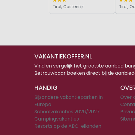
Tirol, Oostenrijk
Tirol, O
VAKANTIEKOFFER.NL
Vind en vergelijk het grootste aanbod bu
Betrouwbaar boeken direct bij de aanbied
HANDIG
OVER
Bijzondere vakantieparken in
Over 
Europa
Conta
Schoolvakanties 2026/2027
Privac
Campingvakanties
Sitem
Resorts op de ABC-eilanden