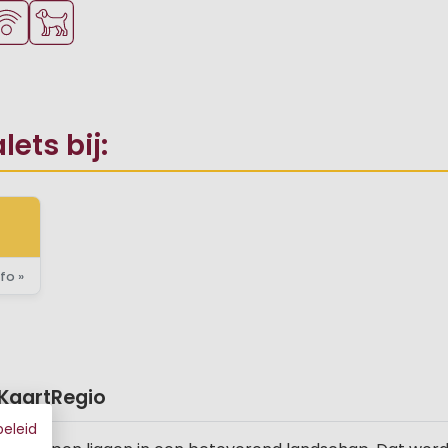
onge kinderen
ie
gelijkheden om te sporten
Fi beschikbaar
Huisdieren toegestaan
ets bij:
fo »
Kaart
Regio
beleid