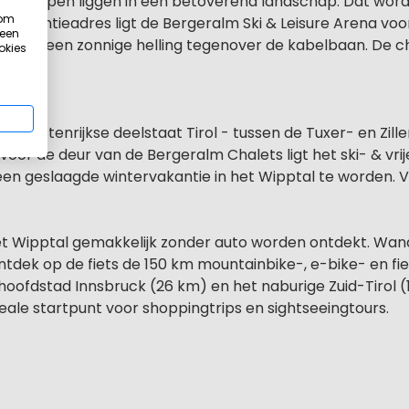
jkse Alpen liggen in een betoverend landschap. Dat word
 om
w vakantieadres ligt de Bergeralm Ski & Leisure Arena voo
 een
tegen een zonnige helling tegenover de kabelbaan. De cha
okies
auna.
de Oostenrijkse deelstaat Tirol - tussen de Tuxer- en Zill
voor de deur van de Bergeralm Chalets ligt het ski- & vrij
 een geslaagde wintervakantie in het Wipptal te worden. V
het Wipptal gemakkelijk zonder auto worden ontdekt. Wan
ek op de fiets de 150 km mountainbike-, e-bike- en fiet
hoofdstad Innsbruck (26 km) en het naburige Zuid-Tirol (1
eale startpunt voor shoppingtrips en sightseeingtours.