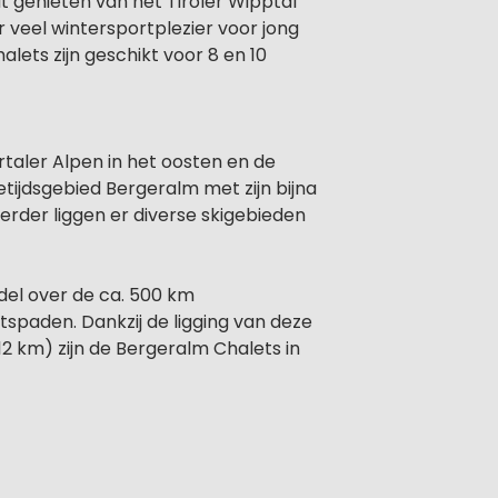
t genieten van het Tiroler Wipptal
r veel wintersportplezier voor jong
lets zijn geschikt voor 8 en 10
ertaler Alpen in het oosten en de
etijdsgebied Bergeralm met zijn bijna
erder liggen er diverse skigebieden
del over de ca. 500 km
spaden. Dankzij de ligging van deze
2 km) zijn de Bergeralm Chalets in