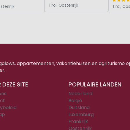
Tirol, Oostenrijk
ostenrijk
Tirol, Oos
ngalows, appartementen, vakantiehuizen en agriturismo o
er.
 DEZE SITE
POPULAIRE LANDEN
ons
Nederland
ct
België
ybeleid
Duitsland
ap
Luxemburg
Frankrijk
Oostenrijk