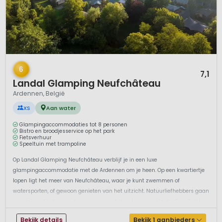
1 / 12
6
7,1
Landal Glamping Neufchâteau
Ardennen, België
XS
Aan water
Glampingaccommodaties tot 8 personen
Bistro en broodjesservice op het park
Fietsverhuur
Speeltuin met trampoline
Op Landal Glamping Neufchâteau verblijf je in een luxe
glampingaccommodatie met de Ardennen om je heen. Op een kwartiertje
lopen ligt het meer van Neufchâteau, waar je kunt zwemmen of
watersporten, of gewoon genieten van het uitzicht. Natuurliefhebbers gaan
wandelen of fietsen in de omgeving in het natuurpark Haute-Sûre Forêt
d’Anlier. Fietsen zijn...
Bekijk details
Bekijk 1 aanbieders