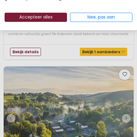
Prachtige, rustige ligging
Nederlandse eigenaren
In het hart van de ArdennenDomaine de l'Alu, een grote authentieke
Accepteer alles
Nee, pas aan
Ardeense hoeve, in het hart van de Ardennen en omgeven door duizenden
hectare natuurgebied. Dit is de ideale spot voor de liefhebbers van rust,
ruimte en natuurlijk groen! De Ardennen staat bekend om haar charmante
landschap, met weiden, pittoreske dorpjes, heuvels, rotsen, dalen, k...
Bekijk details
Bekijk 1 aanbieders