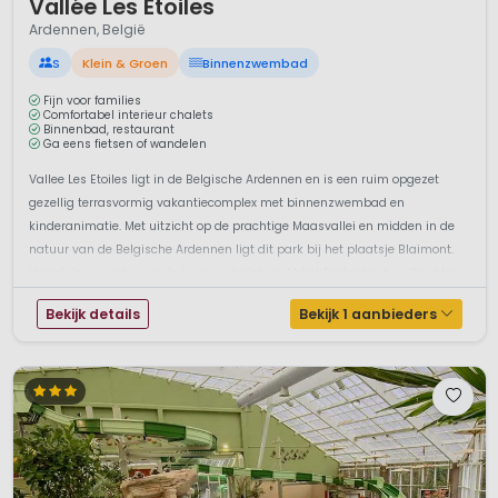
Vallée Les Etoiles
Ardennen, België
S
Klein & Groen
Binnenzwembad
Fijn voor families
Comfortabel interieur chalets
Binnenbad, restaurant
Ga eens fietsen of wandelen
Vallee Les Etoiles ligt in de Belgische Ardennen en is een ruim opgezet
gezellig terrasvormig vakantiecomplex met binnenzwembad en
kinderanimatie. Met uitzicht op de prachtige Maasvallei en midden in de
natuur van de Belgische Ardennen ligt dit park bij het plaatsje Blaimont.
Vanaf de veranda van de houten chalets reikt het fantastische uitzicht ze...
Bekijk details
Bekijk 1 aanbieders