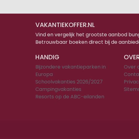
VAKANTIEKOFFER.NL
Vind en vergelijk het grootste aanbod bu
Betrouwbaar boeken direct bij de aanbied
HANDIG
OVER
Bijzondere vakantieparken in
Over 
Europa
Conta
Schoolvakanties 2026/2027
Privac
Campingvakanties
Sitem
Resorts op de ABC-eilanden