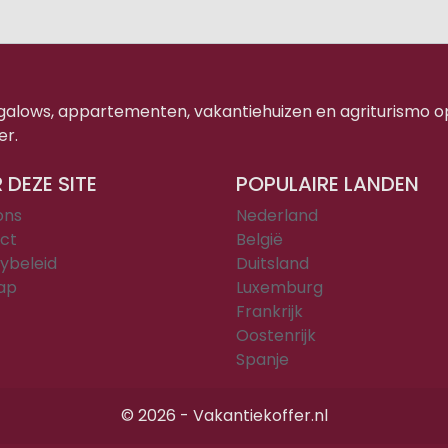
ngalows, appartementen, vakantiehuizen en agriturismo o
er.
 DEZE SITE
POPULAIRE LANDEN
ons
Nederland
ct
België
ybeleid
Duitsland
ap
Luxemburg
Frankrijk
Oostenrijk
Spanje
© 2026 - Vakantiekoffer.nl