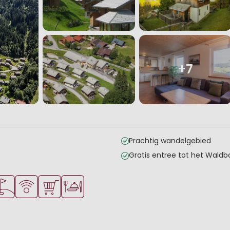
+7
Prachtig wandelgebied
Gratis entree tot het Wald
n
oor jonge kinderen
akantie
lfbaan in de buurt
WiFi beschikbaar
Parkwinkel/Supermarkt
Restaurant of pizzeria