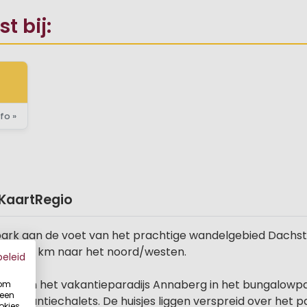
 bij:
fo »
Kaart
Regio
iepark aan de voet van het prachtige wandelgebied Dachst
g ligt 70 km naar het noord/westen.
beleid
oogte in het vakantieparadijs Annaberg in het bungalowp
 om
 een
akantiechalets. De huisjes liggen verspreid over het par
okies