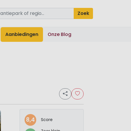
Zoek
Aanbiedingen
Onze Blog
8,4
Score
Zeer klein