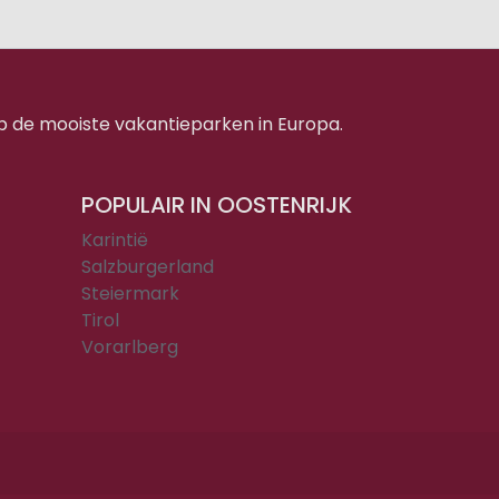
p de mooiste vakantieparken in Europa.
POPULAIR IN OOSTENRIJK
Karintië
Salzburgerland
Steiermark
Tirol
Vorarlberg