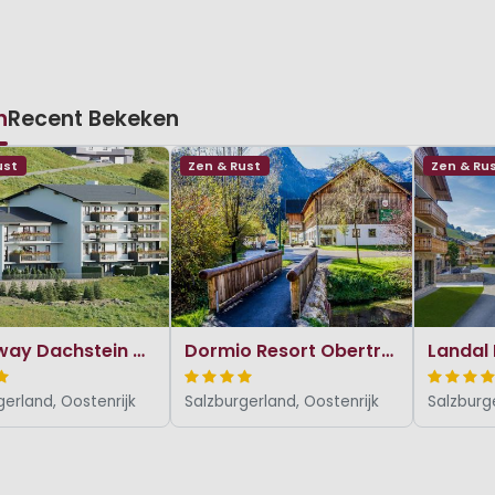
n
Recent Bekeken
ust
Zen & Rust
Zen & Ru
Hideaway Dachstein West
Dormio Resort Obertraun
gerland, Oostenrijk
Salzburgerland, Oostenrijk
Salzburge