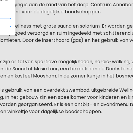
 De ligging is aan de rand van het dorp. Centrum Annaber
recht kunt voor de dagelijkse boodschappen.
eide wellness met grote sauna en solarium. Er worden ge
izen zijn goed verzorgd en ruim ingedeeld met schitteren
mieten. Door de inserthaard (gas) en het gebruik van ve
k zijn er tal van sportieve mogelijkheden, nordic-walkin
en: de Sound of Music tour, een bezoek aan de Dachstei
n en kasteel Moosham. In de zomer kun je in het bosmee
tis gebruik van een overdekt zwembad, uitgebreide Welln
. In het gebouw zijn een speelkamer voor kinderen en kin
worden georganiseerd. Er is een ontbijt- en avondmenu te
 een winkeltje voor dagelijkse boodschappen.