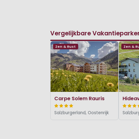
Vergelijkbare Vakantieparke
Zen & Rust
Zen & R
Carpe Solem Rauris
Salzburgerland, Oostenrijk
Salzbur