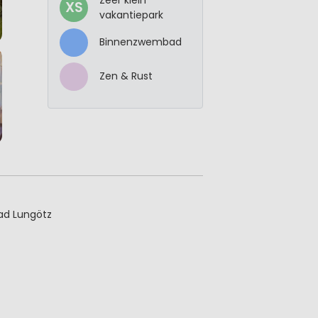
XS
vakantiepark
Binnenzwembad
Zen & Rust
bad Lungötz