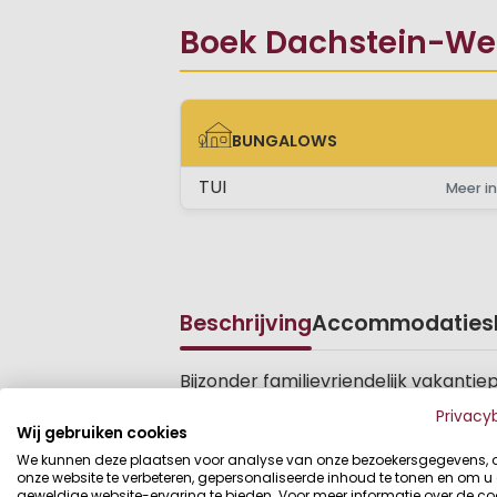
Boek Dachstein-West
BUNGALOWS
BUNGALOWS
TUI
Meer in
Beschrijving
Accommodaties
Beschrijving
Bijzonder familievriendelijk vakant
voor families met kinderen. Salzbur
Privacy
Wij gebruiken cookies
De vakantiewoning ligt op 1000 m h
We kunnen deze plaatsen voor analyse van onze bezoekersgegevens,
onze website te verbeteren, gepersonaliseerde inhoud te tonen en om u
vakantieoord met 70 nieuwgebouwde v
geweldige website-ervaring te bieden. Voor meer informatie over de co