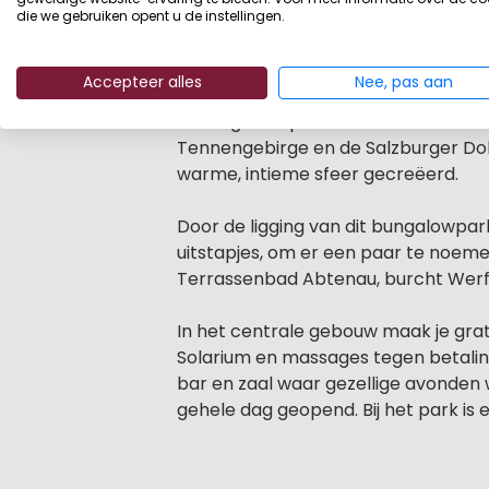
een heerlijke vakantie doorbrengen.
die we gebruiken opent u de instellingen.
over een eigen winkeltje waar je te
Accepteer alles
Nee, pas aan
Er is een overdekt zwembad, uitgebr
is een goede pizzeria en bar. De hu
Tennengebirge en de Salzburger Dolo
warme, intieme sfeer gecreëerd.
Door de ligging van dit bungalowpar
uitstapjes, om er een paar te noem
Terrassenbad Abtenau, burcht Werfe
In het centrale gebouw maak je gra
Solarium en massages tegen betaling
bar en zaal waar gezellige avonden 
gehele dag geopend. Bij het park is