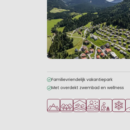
Familievriendelijk vakantiepark
Met overdekt zwembad en wellness
Ligt in de heuvels/bergen
Ligt in een bosrijke omgeving
Overdekt zwembad
Wellnessfaciliteite
Aanbevolen v
Winterv
Go