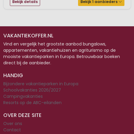
Bekijk details
Bekijk 1 aanbieders
VAKANTIEKOFFER.NL
Vind en vergelijk het grootste aanbod bungalows,
appartementen, vakantiehuizen en agriturismo op de
mooiste vakantieparken in Europa. Betrouwbaar boeken
direct bij de aanbieder.
HANDIG
Bijzondere vakantieparken in Europa
Schoolvakanties 2026/2027
Campingvakanties
Resorts op de ABC-eilanden
OVER DEZE SITE
Over ons
Contact