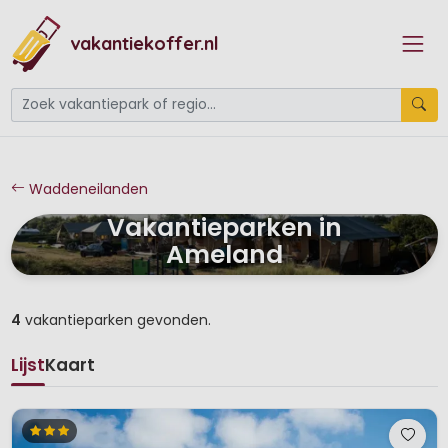
vakantiekoffer.nl
Waddeneilanden
Vakantieparken in
Ameland
4
vakantieparken gevonden.
Lijst
Kaart