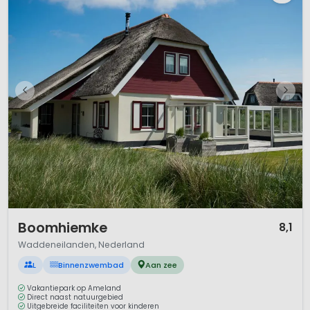
1 / 12
Boomhiemke
8,1
Waddeneilanden, Nederland
L
Binnenzwembad
Aan zee
Vakantiepark op Ameland
Direct naast natuurgebied
Uitgebreide faciliteiten voor kinderen