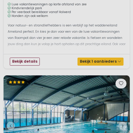
Luxe vakantiewoningen op korte afstand van zee
Kindvriendelijk park
Per veerboot bereikbaar vanaf Holwerd
Honden zijn ook welkom
Voor natuur- en strandliefhebbers is een verblijf op het waddeneiland
Ameland perfect. En kies je dan voor een van de luxe vakantiewoningen
van Roompot dan vier je een zeer relaxte vakantie. Is fietsen en wandelen
jouw ding dan kun je volop je hart ophalen op dit prachtige eiland. Ook voor
golfliefhebbers is dit de perfectie vakantieplek. De luxe S...
Bekijk details
Bekijk 1 aanbieders