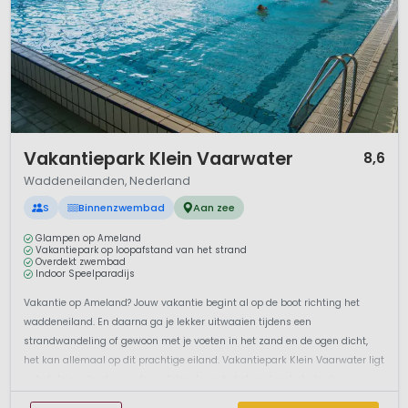
1 / 12
Vakantiepark Klein Vaarwater
8,6
Waddeneilanden, Nederland
S
Binnenzwembad
Aan zee
Glampen op Ameland
Vakantiepark op loopafstand van het strand
Overdekt zwembad
Indoor Speelparadijs
Vakantie op Ameland? Jouw vakantie begint al op de boot richting het
waddeneiland. En daarna ga je lekker uitwaaien tijdens een
strandwandeling of gewoon met je voeten in het zand en de ogen dicht,
het kan allemaal op dit prachtige eiland. Vakantiepark Klein Vaarwater ligt
in het duingebied en op loopafstand van het strand en het plaatsje
Buren.Wor...