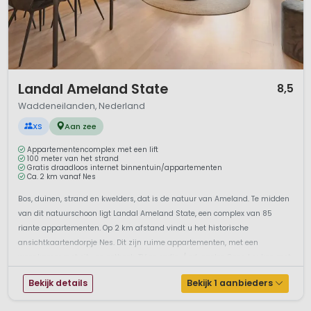
1 / 12
Landal Ameland State
8,5
Waddeneilanden, Nederland
XS
Aan zee
Appartementencomplex met een lift
100 meter van het strand
Gratis draadloos internet binnentuin/appartementen
Ca. 2 km vanaf Nes
Bos, duinen, strand en kwelders, dat is de natuur van Ameland. Te midden
van dit natuurschoon ligt Landal Ameland State, een complex van 85
riante appartementen. Op 2 km afstand vindt u het historische
ansichtkaartendorpje Nes. Dit zijn ruime appartementen, met een
woonkamer met zit- en eethoek. TV en radio-/ cd-speler. Open keuken met
o.a. combima...
Bekijk details
Bekijk 1 aanbieders