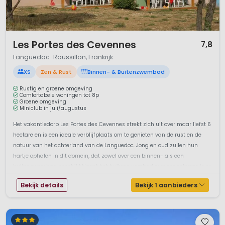
1 / 10
Les Portes des Cevennes
7,8
Languedoc-Roussillon, Frankrijk
XS
Zen & Rust
Binnen- & Buitenzwembad
Rustig en groene omgeving
Comfortabele woningen tot 8p
Groene omgeving
Miniclub in juli/augustus
Het vakantiedorp Les Portes des Cevennes strekt zich uit over maar liefst 6
hectare en is een ideale verblijfplaats om te genieten van de rust en de
natuur van het achterland van de Languedoc. Jong en oud zullen hun
hartje ophalen in dit domein, dat zowel over een binnen- als een
buitenzwembad beschikt.Naast het buitenzwembad met zonneterras is er
...
Bekijk details
Bekijk 1 aanbieders