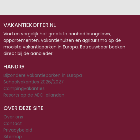
VAKANTIEKOFFER.NL
Vind en vergelijk het grootste aanbod bungalows,
appartementen, vakantiehuizen en agriturismo op de
mooiste vakantieparken in Europa. Betrouwbaar boeken
direct bij de aanbieder.
HANDIG
Bijzondere vakantieparken in Europa
Schoolvakanties 2026/2027
Campingvakanties
Resorts op de ABC-eilanden
OVER DEZE SITE
Over ons
Contact
Privacybeleid
Sitemap