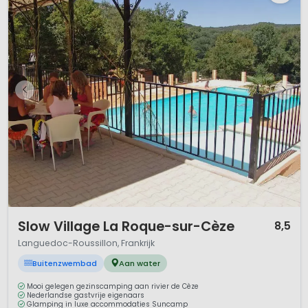
1 / 12
Slow Village La Roque-sur-Cèze
8,5
Languedoc-Roussillon, Frankrijk
Buitenzwembad
Aan water
Mooi gelegen gezinscamping aan rivier de Cèze
Nederlandse gastvrije eigenaars
Glamping in luxe accommodaties Suncamp