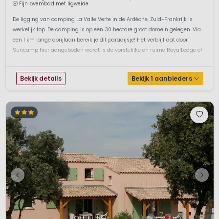
Fijn zwembad met ligweide
De ligging van camping La Valle Verte in de Ardèche, Zuid-Frankrijk is
werkelijk top. De camping is op een 30 hectare groot domein gelegen. Via
een 1 km lange oprijlaan bereik je dit paradijsje! Het verblijf dat door
Suncamp hier aangeboden wordt is de vorstelijke en ruime RoyalLodge of
de avontuurlijke en comfortabele SunLodge Safari. Glamping op ...
Bekijk details
Bekijk 1 aanbieders