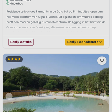
Buitenzwembad
Kinderbad
Residence Le Mas des Flamants in de Gard ligt op 5 minuutjes lopen van
het mooie centrum van Aigues-Mortes. Dit bijzondere ommuurde plaatsje
heeft een mooi en gezellig historisch centrum. De ligging in het hart van de
Camargue, waar roze flamingo's, stieren en paarden het landschap
bepalen is sowieso bijzonder. Het park bestaat uit 6 blokken met ge...
Bekijk details
Bekijk 1 aanbieders