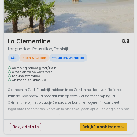
1 / 12
La Clémentine
8,9
Languedoc-Roussillon, Frankrijk
S
Klein & Groen
Buitenzwembad
Camping middelgroot/klein
Groen en volop waterpret
Lagune zwembad
Animatie en kidsclub
Glampen in Zuid-Frankrijk midden in de Gard in het hart van Nationaal
Park de Cevennen? Ja hoor dat kan op deze viersterrencamping La
Clémentine bij het plaatsje Cendras. Je kunt hier logeren in compleet
ingerichte Lodgetenten. Vervelen is hier zeker geen optie. Een dagje aan het
water of doe mee aan een van de activiteiten die het animatieteam or...
Bekijk details
Bekijk 1 aanbieders