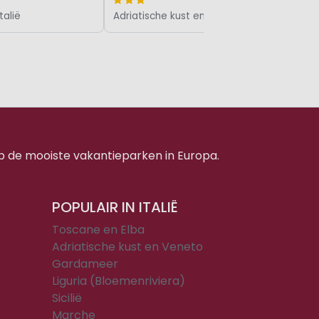
talië
Adriatische kust en Veneto, Italië
p de mooiste vakantieparken in Europa.
POPULAIR IN ITALIË
Toscane en Elba
Adriatische kust en Veneto
Gardameer
Liguria (Bloemenriviera)
Sicilië
Marche