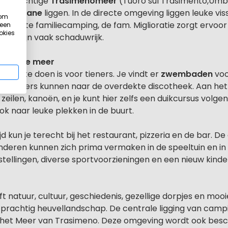
het prachtige
Trasimenomeer
(Tuoro sul Trasimento,Umbri
an
Toscane
liggen. In de directe omgeving liggen leuke viss
 om
een echte familiecamping, de fam. Miglioratie zorgt ervoor
 een
okies
an zijn vaak schaduwrijk.
t mooie meer
veel te doen is voor tieners. Je vindt er
zwembaden
voo
De tieners kunnen naar de overdekte discotheek. Aan het 
zeilen, kanoën, en je kunt hier zelfs een duikcursus volg
k naar leuke plekken in de buurt.
 kun je terecht bij het restaurant, pizzeria en de bar. D
nderen kunnen zich prima vermaken in de speeltuin en in de
ellingen, diverse sportvoorzieningen en een nieuw kinderp
eft natuur, cultuur, geschiedenis, gezellige dorpjes en moo
achtig heuvellandschap. De centrale ligging van campin
het Meer van Trasimeno. Deze omgeving wordt ook bescho