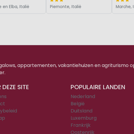
en Elba, Italië
Piemonte, Italië
Marche, I
ngalows, appartementen, vakantiehuizen en agriturismo o
er.
 DEZE SITE
POPULAIRE LANDEN
ons
Nederland
ct
België
ybeleid
Duitsland
ap
Luxemburg
Frankrijk
Oostenrijk