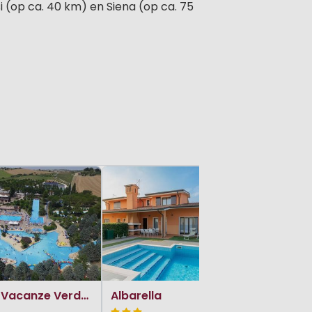
i (op ca. 40 km) en Siena (op ca. 75
Residen
Centro Vacanze Verde Azzurro
Albarella