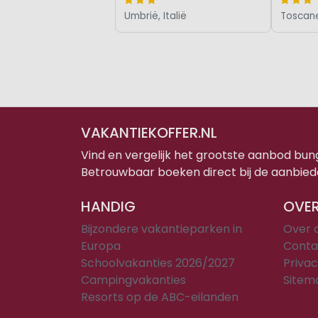
Umbrië, Italië
Toscane 
VAKANTIEKOFFER.NL
Vind en vergelijk het grootste aanbod bu
Betrouwbaar boeken direct bij de aanbied
HANDIG
OVER
Bijzondere vakantieparken in
Over 
Europa
Conta
Schoolvakanties 2026/2027
Privac
Campingvakanties
Sitem
Resorts op de ABC-eilanden