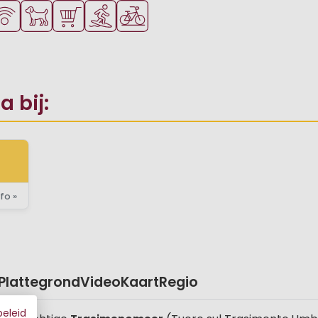
ad
oor jonge kinderen
gelijkheden om te sporten
Fi beschikbaar
Huisdieren toegestaan
Parkwinkel/Supermarkt
Watersportfaciliteiten
Fietsverhuur
 bij:
fo »
Plattegrond
Video
Kaart
Regio
beleid