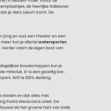
ë) in Midden-Italië. Vanaf de
ersplaatsjes, de heerlijke Italiaanse
 dat je niets tekort komt. De
r jong en oud, een theater en een
meer kun je allerlei
watersporten
en. Verder vaart de eigen boot van
e dagelijkse boodschappen kun je
 miniclub. Er is een gezellig bar,
ark. WIFI is 100% dekking.
ie steden en dat alles met
g Punta Navaccia is uniek. De
uwd als het groene hart van Italië.