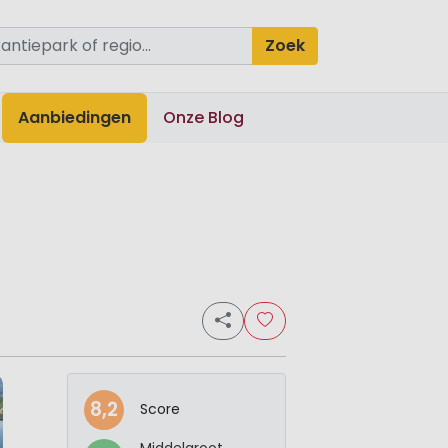
Zoek
Aanbiedingen
Onze Blog
8,2
Score
Middelgroot