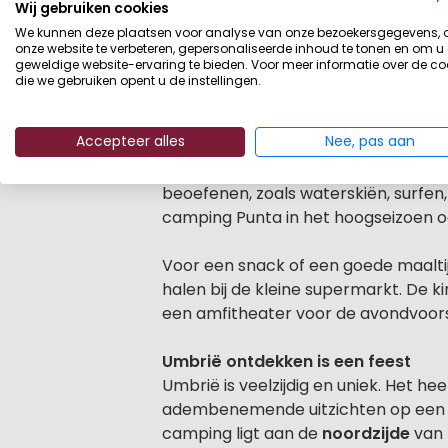
Beschrijving
Camping
Punta Navaccia
ligt aan 
Wij gebruiken cookies
camping zie je de groene heuvels v
We kunnen deze plaatsen voor analyse van onze bezoekersgegevens,
sfeer is hier top. Punta Navaccia is 
onze website te verbeteren, gepersonaliseerde inhoud te tonen en om u
geweldige website-ervaring te bieden. Voor meer informatie over de co
plaatsen waar de accommodaties sta
die we gebruiken opent u de instellingen.
Glamping op korte afstand van he
Accepteer alles
Nee, pas aan
Dit is een echte familiecamping waar 
leuk haventje voor wel 200 bootjes. 
beoefenen, zoals waterskiën, surfen, 
camping Punta in het hoogseizoen oo
Voor een snack of een goede maaltijd
halen bij de kleine supermarkt. De ki
een amfitheater voor de avondvoorst
Umbrië ontdekken is een feest
Umbrië is veelzijdig en uniek. Het he
adembenemende uitzichten op een pr
camping ligt aan de
noordzijde
van 