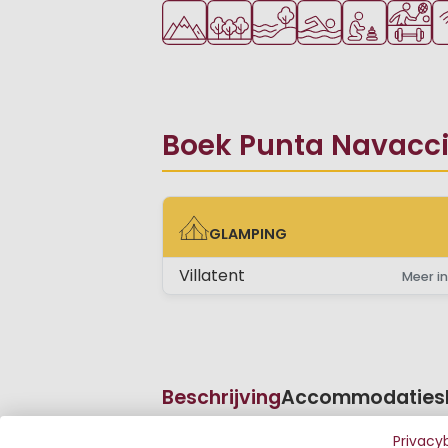
Ligt in de heuvels/bergen
Ligt in een bosrijke omgeving
Ligt bij het water
Openlucht zwemb
Aanbevolen v
Veel mo
Wi
Boek Punta Navaccia
GLAMPING
GLAMPING
Villatent
Meer in
Beschrijving
Accommodaties
Privacy