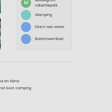
M
vakantiepark
Glamping
Direct aan water
Buitenzwembad
gia en Siena
met boot camping