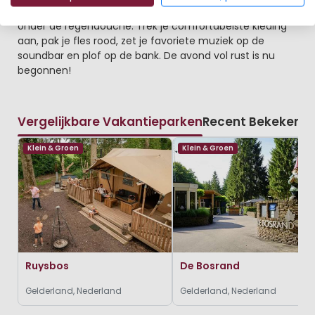
Ontdek de traditionele sauna in je villa en stap daarna
onder de regendouche. Trek je comfortabelste kleding
aan, pak je fles rood, zet je favoriete muziek op de
soundbar en plof op de bank. De avond vol rust is nu
begonnen!
Vergelijkbare Vakantieparken
Recent Bekeken
Klein & Groen
Klein & Groen
Ruysbos
De Bosrand
Gelderland, Nederland
Gelderland, Nederland