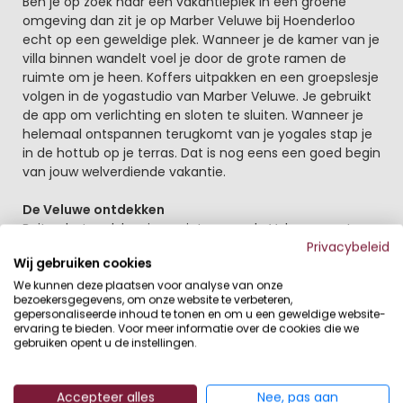
Beschrijving
Ben je op zoek naar een vakantieplek in een groene
omgeving dan zit je op Marber Veluwe bij Hoenderloo
echt op een geweldige plek. Wanneer je de kamer van je
villa binnen wandelt voel je door de grote ramen de
ruimte om je heen. Koffers uitpakken en een groepslesje
volgen in de yogastudio van Marber Veluwe. Je gebruikt
de app om verlichting en sloten te sluiten. Wanneer je
helemaal ontspannen terugkomt van je yogales stap je
in de hottub op je terras. Dat is nog eens een goed begin
van jouw welverdiende vakantie.
De Veluwe ontdekken
Buiten het park kan je genieten van de Veluwe, want
Marber Veluwe ligt namelijk tussen Nationaal Park Veluwe
Privacybeleid
Wij gebruiken cookies
Zoom en Nationaal Park de Hoge Veluwe. Huur een e-
mountainbike en vraag de Marber app om een leuke
We kunnen deze plaatsen voor analyse van onze
bezoekersgegevens, om onze website te verbeteren,
fietsroute. Misschien spot je onderweg nog wel wilde
gepersonaliseerde inhoud te tonen en om u een geweldige website-
moeflons of herten. En cultuur hoef je tijdens je getaway
ervaring te bieden. Voor meer informatie over de cookies die we
zeker niet te missen. Bewonder de kunst bij het
gebruiken opent u de instellingen.
Nederlands Openluchtmuseum, ontdek de kunsttuin bij
het Kröller-Müller Museum en dwaal door de prachtige
Accepteer alles
Nee, pas aan
tuinen van Paleis Het Loo. Weer toe aan ontspanning?