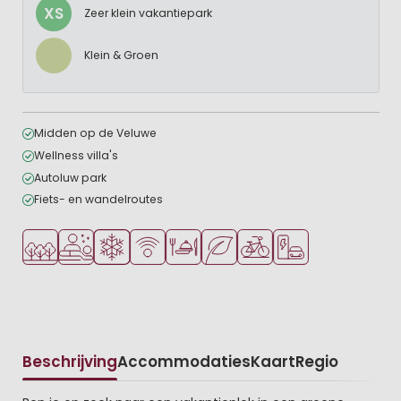
XS
Zeer klein vakantiepark
Klein & Groen
Midden op de Veluwe
Wellness villa's
Autoluw park
Fiets- en wandelroutes
Ligt in een bosrijke omgeving
Wellnessfaciliteiten
Wintervakantie
WiFi beschikbaar
Restaurant of pizzeria
Groene ligging
Fietsverhuur
Laadpaal elektrische
Beschrijving
Accommodaties
Kaart
Regio