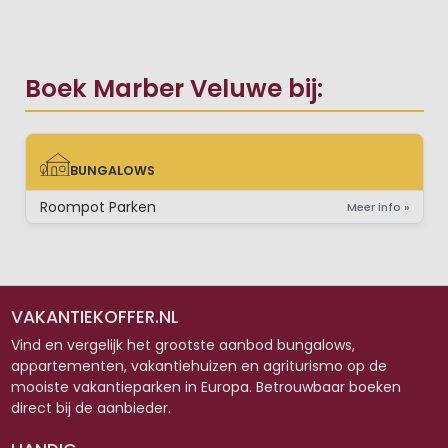
Boek Marber Veluwe bij:
BUNGALOWS
BUNGALOWS
Roompot Parken
Meer info »
VAKANTIEKOFFER.NL
Vind en vergelijk het grootste aanbod bungalows,
appartementen, vakantiehuizen en agriturismo op de
mooiste vakantieparken in Europa. Betrouwbaar boeken
direct bij de aanbieder.