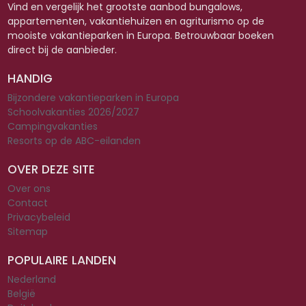
Vind en vergelijk het grootste aanbod bungalows,
appartementen, vakantiehuizen en agriturismo op de
mooiste vakantieparken in Europa. Betrouwbaar boeken
direct bij de aanbieder.
HANDIG
Bijzondere vakantieparken in Europa
Schoolvakanties 2026/2027
Campingvakanties
Resorts op de ABC-eilanden
OVER DEZE SITE
Over ons
Contact
Privacybeleid
Sitemap
POPULAIRE LANDEN
Nederland
België