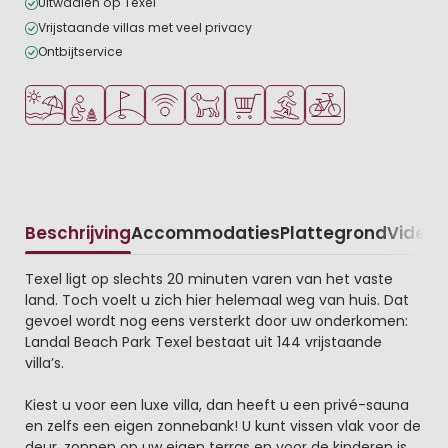
Uitwaaien op Texel
Vrijstaande villas met veel privacy
Ontbijtservice
Ligt bij strand en zee
Aanbevolen voor jonge kinderen
Golfbaan in de buurt
WiFi beschikbaar
Huisdieren toegestaan
Parkwinkel/Supermarkt
Watersportfaciliteiten
Fietsverhuur
Beschrijving
Accommodaties
Plattegrond
Video
K
Beschrijving
Texel ligt op slechts 20 minuten varen van het vaste
land. Toch voelt u zich hier helemaal weg van huis. Dat
gevoel wordt nog eens versterkt door uw onderkomen:
Landal Beach Park Texel bestaat uit 144 vrijstaande
villa’s.
Kiest u voor een luxe villa, dan heeft u een privé-sauna
en zelfs een eigen zonnebank! U kunt vissen vlak voor de
deur, zonnen op uw eigen terras en voor de kinderen is