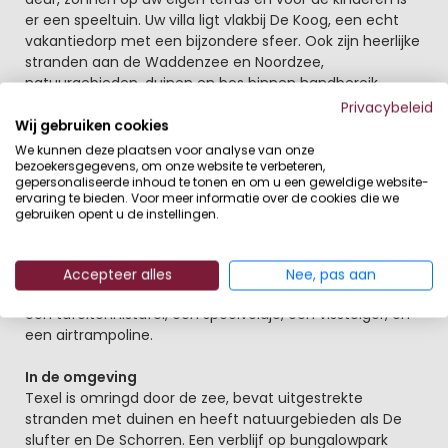
er een speeltuin. Uw villa ligt vlakbij De Koog, een echt
vakantiedorp met een bijzondere sfeer. Ook zijn heerlijke
stranden aan de Waddenzee en Noordzee,
natuurgebieden, duinen en bos binnen handbereik.
Privacybeleid
Tijdens uw verblijf op Landal Beach Park Texel hoeft u
Wij gebruiken cookies
zich geen moment te vervelen. Naast alle faciliteiten
We kunnen deze plaatsen voor analyse van onze
worden er op en rondom het park vele activiteiten
bezoekersgegevens, om onze website te verbeteren,
gepersonaliseerde inhoud te tonen en om u een geweldige website-
georganiseerd voor jong en oud.
ervaring te bieden. Voor meer informatie over de cookies die we
gebruiken opent u de instellingen.
Kinderfaciliteiten op het park
Landal Beach Park Texel beschikt over diverse faciliteiten
voor kinderen. Zo is er een speeltuin met diverse klim-
Accepteer alles
Nee, pas aan
en klautertoestellen, schommels, zandbak en wipwap,
een tafeltennistafel, een speelveldje, een vissteiger, en
een airtrampoline.
In de omgeving
Texel is omringd door de zee, bevat uitgestrekte
stranden met duinen en heeft natuurgebieden als De
slufter en De Schorren. Een verblijf op bungalowpark