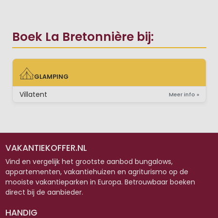
Boek La Bretonnière bij:
GLAMPING
GLAMPING
Villatent
Meer info »
VAKANTIEKOFFER.NL
Vind en vergelijk het grootste aanbod bungalows,
appartementen, vakantiehuizen en agriturismo op de
mooiste vakantieparken in Europa. Betrouwbaar boeken
direct bij de aanbieder.
HANDIG