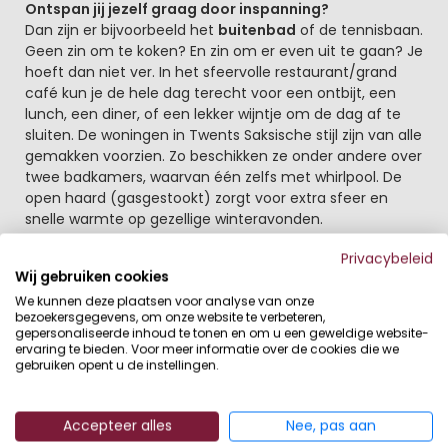
Ontspan jij jezelf graag door inspanning?
Dan zijn er bijvoorbeeld het
buitenbad
of de tennisbaan.
Geen zin om te koken? En zin om er even uit te gaan? Je
hoeft dan niet ver. In het sfeervolle restaurant/grand
café kun je de hele dag terecht voor een ontbijt, een
lunch, een diner, of een lekker wijntje om de dag af te
sluiten. De woningen in Twents Saksische stijl zijn van alle
gemakken voorzien. Zo beschikken ze onder andere over
twee badkamers, waarvan één zelfs met whirlpool. De
open haard (gasgestookt) zorgt voor extra sfeer en
snelle warmte op gezellige winteravonden.
Privacybeleid
Salland is bij uitstek geschikt om te fietsen
Wij gebruiken cookies
Zoveel diversiteit aan landschappen binnen fietsbereik:
We kunnen deze plaatsen voor analyse van onze
langs de rivier de IJssel, tussentijds oversteken via
bezoekersgegevens, om onze website te verbeteren,
pontjes en fietsveren en genieten van de prachtige
gepersonaliseerde inhoud te tonen en om u een geweldige website-
uiterwaarden en vergezichten. Het resort ligt aan het
ervaring te bieden. Voor meer informatie over de cookies die we
gebruiken opent u de instellingen.
oude en karakteristieke Overijssels Kanaal en aan de
Boksloot. Deze sloot is de ecologische verbindingsroute
tussen de Hellendoornseweg en de unieke Lemelerberg.
Accepteer alles
Nee, pas aan
Beide vaarten zijn rijk aan vis en daarmee een perfecte