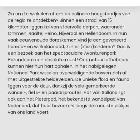
plek om rustig een hengeltje uit te werpen.
Zin om te winkelen of om de culinaire hoogstandjes van
de regio te ontdekken? Binnen een straal van 15
kilometer liggen tal van sfeervolle dorpen, waaronder
Ommen, Raalte, Heino, Nijverdal en Hellendoorn. In hun
vaak eeuwenoude dorpskernen vind je een gevarieerd
horeca- en winkelaanbod. Zijn er (klein)kinderen? Dan is
een bezoek aan het spectaculaire Avonturenpark
Hellendoorn een absolute must! Ook natuurliefhebbers
kunnen hier hun hart ophalen. In het nabijgelegen
Nationaal Park wisselen overweldigende bossen zich af
met uitgestrekte heidevelden. De unieke flora en fauna
liggen voor de deur, dankzij de vele gemarkeerde
wandel-, fiets- en paardrijdroutes. Hof van Salland ligt
ook aan het Pieterpad, het bekendste wandelpad van
Nederland, dat haar bezoekers langs de mooiste plekjes
van ons land voert.