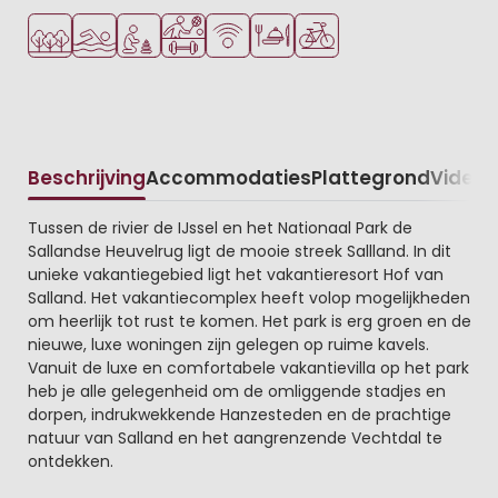
Ligt in een bosrijke omgeving
Openlucht zwembad
Aanbevolen voor jonge kinderen
Veel mogelijkheden om te sporten
WiFi beschikbaar
Restaurant of pizzeria
Fietsverhuur
Beschrijving
Accommodaties
Plattegrond
Video
K
Beschrijving
Tussen de rivier de IJssel en het Nationaal Park de
Sallandse Heuvelrug ligt de mooie streek Sallland. In dit
unieke vakantiegebied ligt het vakantieresort Hof van
Salland. Het vakantiecomplex heeft volop mogelijkheden
om heerlijk tot rust te komen. Het park is erg groen en de
nieuwe, luxe woningen zijn gelegen op ruime kavels.
Vanuit de luxe en comfortabele vakantievilla op het park
heb je alle gelegenheid om de omliggende stadjes en
dorpen, indrukwekkende Hanzesteden en de prachtige
natuur van Salland en het aangrenzende Vechtdal te
ontdekken.