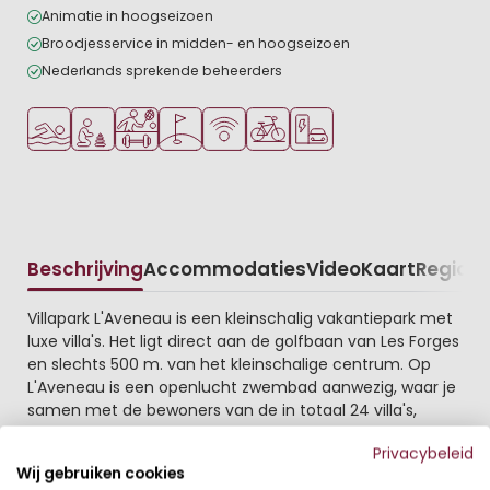
Animatie in hoogseizoen
Broodjesservice in midden- en hoogseizoen
Nederlands sprekende beheerders
Openlucht zwembad
Aanbevolen voor jonge kinderen
Veel mogelijkheden om te sporten
Golfbaan in de buurt
WiFi beschikbaar
Fietsverhuur
Laadpaal elektrische auto
Beschrijving
Accommodaties
Video
Kaart
Regio
Beschrijving
Villapark L'Aveneau is een kleinschalig vakantiepark met
luxe villa's. Het ligt direct aan de golfbaan van Les Forges
en slechts 500 m. van het kleinschalige centrum. Op
L'Aveneau is een openlucht zwembad aanwezig, waar je
samen met de bewoners van de in totaal 24 villa's,
gebruik van kunt maken. Het is onderdeel van het
Privacybeleid
overkoepelende Golfresort Domaine des Forges, met
Wij gebruiken cookies
diverse centrale faciliteiten.