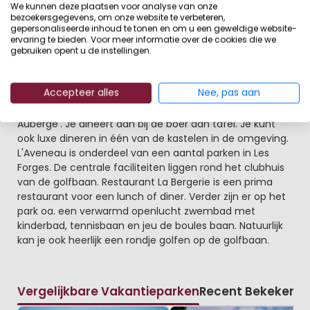
We kunnen deze plaatsen voor analyse van onze
bezoekersgegevens, om onze website te verbeteren,
Charantes grenst aan de populaire vakantieregio's
gepersonaliseerde inhoud te tonen en om u een geweldige website-
Dordogne, Val de Loire en Bretagne. Er diverse uitstapjes
ervaring te bieden. Voor meer informatie over de cookies die we
gebruiken opent u de instellingen.
mogelijk in de omgeving; Futuroscope, La Vallee des
Signes (een apenpark) en het zee aquarium van La
Rochelle zijn de moeite waard. Een bezoek aan de
Accepteer alles
Nee, pas aan
historische steden Niort, Partenay of Poitiers is ook aan
te raden. Probeer ook eens een gezellige 'Ferme
Auberge'. Je dineert dan bij de boer aan tafel. Je kunt
ook luxe dineren in één van de kastelen in de omgeving.
L'Aveneau is onderdeel van een aantal parken in Les
Forges. De centrale faciliteiten liggen rond het clubhuis
van de golfbaan. Restaurant La Bergerie is een prima
restaurant voor een lunch of diner. Verder zijn er op het
park oa. een verwarmd openlucht zwembad met
kinderbad, tennisbaan en jeu de boules baan. Natuurlijk
kan je ook heerlijk een rondje golfen op de golfbaan.
Vergelijkbare Vakantieparken
Recent Bekeken