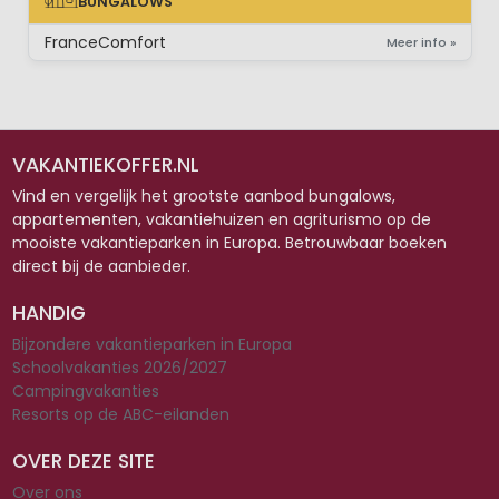
BUNGALOWS
BUNGALOWS
FranceComfort
Meer info »
VAKANTIEKOFFER.NL
Vind en vergelijk het grootste aanbod bungalows,
appartementen, vakantiehuizen en agriturismo op de
mooiste vakantieparken in Europa. Betrouwbaar boeken
direct bij de aanbieder.
HANDIG
Bijzondere vakantieparken in Europa
Schoolvakanties 2026/2027
Campingvakanties
Resorts op de ABC-eilanden
OVER DEZE SITE
Over ons