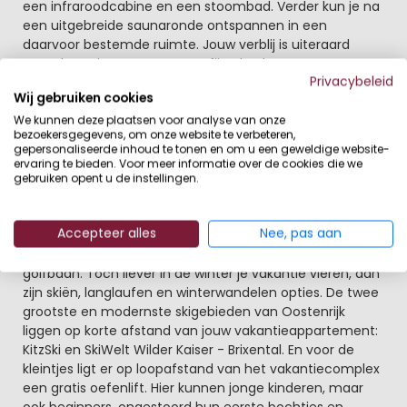
een infraroodcabine en een stoombad. Verder kun je na
een uitgebreide saunaronde ontspannen in een
daarvoor bestemde ruimte. Jouw verblij is uiteraard
compleet uitgerust met een fijne keuken, maar voor wat
Privacybeleid
meer gemak kun je natuurlijk lekker uit eten in het
Wij gebruiken cookies
restaurant Reitherwirt. Geniet hier van de culinaire
We kunnen deze plaatsen voor analyse van onze
hoogstandjes en geniet van de wildspecialiteiten en de
bezoekersgegevens, om onze website te verbeteren,
verse forel uit eigen forelvijver.
gepersonaliseerde inhoud te tonen en om u een geweldige website-
ervaring te bieden. Voor meer informatie over de cookies die we
Lekker actief je vakantie vieren zowel 's zomers als 's
gebruiken opent u de instellingen.
winters
Ben jij een liefhebber van wandelen en fietsen, dan is
Accepteer alles
Nee, pas aan
deze regio in het voorjaar en zomer geweldig om te
bezoeken. Fiets naar de Schwarzsee of bezoek de
golfbaan. Toch liever In de winter je vakantie vieren, dan
zijn skiën, langlaufen en winterwandelen opties. De twee
grootste en modernste skigebieden van Oostenrijk
liggen op korte afstand van jouw vakantieappartement:
KitzSki en SkiWelt Wilder Kaiser - Brixental. En voor de
kleintjes ligt er op loopafstand van het vakantiecomplex
een gratis oefenlift. Hier kunnen jonge kinderen, maar