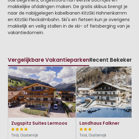
ook beginners, ongestoord hun eerste bochtjes en
makkelijke afdalingen maken. De gratis skibus brengt je
naar de nabijgelegen kabelbanen KitzSki Hahnenkamm
en KitzSki Fleckalmbahn. Ski's en fietsen kun je overigens
makkelijk en veilig stallen in de ski- of fietsberging van je
vakantiedomein.
Vergelijkbare Vakantieparken
Recent Bekeken
Zugspitz Suites Lermoos
Landhaus Falkner
Tirol, Oostenrijk
Tirol, Oostenrijk