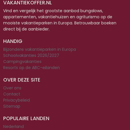
VAKANTIEKOFFER.NL
Vind en vergelijk het grootste aanbod bungalows,
appartementen, vakantiehuizen en agriturismo op de
mooiste vakantieparken in Europa. Betrouwbaar boeken
direct bij de aanbieder.
HANDIG
Bijzondere vakantieparken in Europa
Schoolvakanties 2026/2027
Campingvakanties
Resorts op de ABC-eilanden
OVER DEZE SITE
Over ons
Contact
Privacybeleid
Sitemap
POPULAIRE LANDEN
Nederland