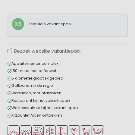
XS
Zeer klein vakantiepark
Bezoek website vakantiepark
Appartementencomplex
150 meter een oefenwei
5 kilometer groot skigebied
Golfbanen in de regio
Wandelen, mountainbiken
Restaurant bij het vakantiepark
Wellnessruimte bij het vakantiepark
Kitzbühler Alpen ontdekken
Ligt in de heuvels/bergen
Ligt in een bosrijke omgeving
Wellnessfaciliteiten
Wintervakantie
Golfbaan in de buurt
WiFi beschikbaar
Huisdieren toegestaan
Restaurant of pizzer