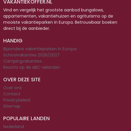
VAKANTIEKOFFER.NL
Vind en vergelijk het grootste aanbod bungalows,
appartementen, vakantiehuizen en agriturismo op de
mooiste vakantieparken in Europa. Betrouwbaar boeken
direct bij de aanbieder.
HANDIG
Bijzondere vakantieparken in Europa
Schoolvakanties 2026/2027
Campingvakanties
Resorts op de ABC-eilanden
OVER DEZE SITE
Over ons
Contact
Privacybeleid
Sitemap
POPULAIRE LANDEN
Nederland