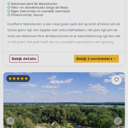
Nationaal park De Maasduinen
Fiets- en wandelroutes langs de Maas
Eigen zwemmeer en overdekt zwembad
Fitnessruimte, Sauna
EuroParcs Maasduinen is een mooi groen park dat op korte afstand van de
Duitse grens ligt. Een topplek voor natuurliefhebbers. Het park ligt aan de
rand van Nationaal Park de Maasduinen en je vakantiewoning ligt dan ook
in het groen. Het park heeft een fijn overdekt zwembad en een gezellig
restaurant waar je Bourgondisch kunt genieten. De vakantiew...
Bekijk details
Bekijk 2 aanbieders