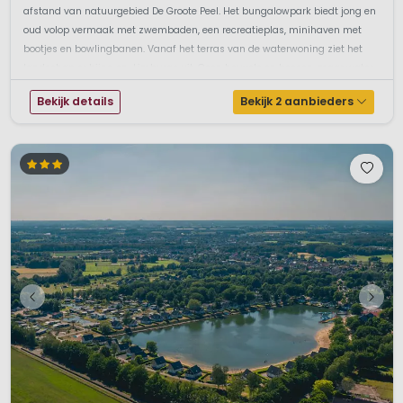
afstand van natuurgebied De Groote Peel. Het bungalowpark biedt jong en
oud volop vermaak met zwembaden, een recreatieplas, minihaven met
bootjes en bowlingbanen. Vanaf het terras van de waterwoning ziet het
landschap er bijna on-Limburgs uit. Geen heuvels en bossen, maar water
...
Bekijk details
Bekijk 2 aanbieders