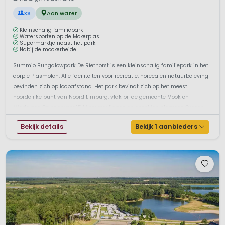
XS
Aan water
Kleinschalig familiepark
Watersporten op de Mokerplas
Supermarktje naast het park
Nabij de mookerheide
Summio Bungalowpark De Riethorst is een kleinschalig familiepark in het
dorpje Plasmolen. Alle faciliteiten voor recreatie, horeca en natuurbeleving
bevinden zich op loopafstand. Het park bevindt zich op het meest
noordelijke punt van Noord Limburg, vlak bij de gemeente Mook en
Middelaar. Op ongeveer 15 kilometer liggen de gezellige plaatsen Groesb...
Bekijk details
Bekijk 1 aanbieders