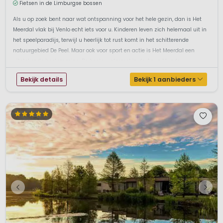
Fietsen in de Limburgse bossen
Als u op zoek bent naar wat ontspanning voor het hele gezin, dan is Het
Meerdal vlak bij Venlo echt iets voor u. Kinderen leven zich helemaal uit in
het speelparadijs, terwijl u heerlijk tot rust komt in het schitterende
natuurgebied De Peel. Maar ook voor sport en actie is Het Meerdal een
uitstekende bestemming. De beste waterpret in de Aqua Mundo...
Bekijk details
Bekijk 1 aanbieders