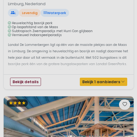
Limburg, Nederland
L
Levendig
Waterpark
Heuvelachtig bosrijk park
Op loopafstand van de Maas
Subtropisch Zwemparadijs met Hurri Con glijbaan
Vernieuwd Indoorspeelparadijs
Landal De Lommerbergen ligt op één van de mooiste plekjes aan de Maas
in Limburg. De omgeving is heuvelachtig en bosrijk en nodigt daarmee het
hele jaar door uit tot vermaak in de buitenlucht. Met 502 bungalows is dit
bosrijke park één van de grotere bungalowparken van Landal GreenParks.
Vertier is er dan ook genoeg op dit park in Reuver. Lommerbe...
Bekijk details
Bekijk 1 aanbieders