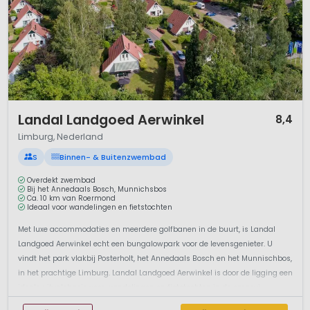
1 / 12
Landal Landgoed Aerwinkel
8,4
Limburg, Nederland
S
Binnen- & Buitenzwembad
Overdekt zwembad
Bij het Annedaals Bosch, Munnichsbos
Ca. 10 km van Roermond
Ideaal voor wandelingen en fietstochten
Met luxe accommodaties en meerdere golfbanen in de buurt, is Landal
Landgoed Aerwinkel echt een bungalowpark voor de levensgenieter. U
vindt het park vlakbij Posterholt, het Annedaals Bosch en het Munnischbos,
in het prachtige Limburg. Landal Landgoed Aerwinkel is door de ligging een
ideale uitvalsbasis voor wandelingen en fietstochten in de omgevi...