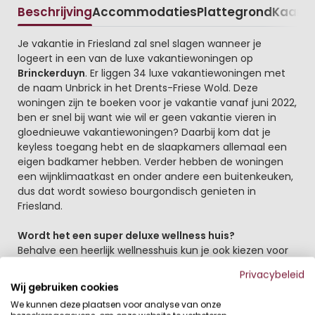
Beschrijving
Accommodaties
Plattegrond
Kaart
R
Beschrijving
Je vakantie in Friesland zal snel slagen wanneer je
logeert in een van de luxe vakantiewoningen op
Brinckerduyn
. Er liggen 34 luxe vakantiewoningen met
de naam Unbrick in het Drents-Friese Wold. Deze
woningen zijn te boeken voor je vakantie vanaf juni 2022,
ben er snel bij want wie wil er geen vakantie vieren in
gloednieuwe vakantiewoningen? Daarbij kom dat je
keyless toegang hebt en de slaapkamers allemaal een
eigen badkamer hebben. Verder hebben de woningen
een wijnklimaatkast en onder andere een buitenkeuken,
dus dat wordt sowieso bourgondisch genieten in
Friesland.
Wordt het een super deluxe wellness huis?
Behalve een heerlijk wellnesshuis kun je ook kiezen voor
een Unbrick vakantiewoning met sauna en eigen
Privacybeleid
zwembad. Vakantie vieren in Nederland was nog nooit zo
Wij gebruiken cookies
leuk. De regio waarin dit kleinschalige vakantiepark ligt is
We kunnen deze plaatsen voor analyse van onze
zeer de moeite waard. De ligging aan de rand van het