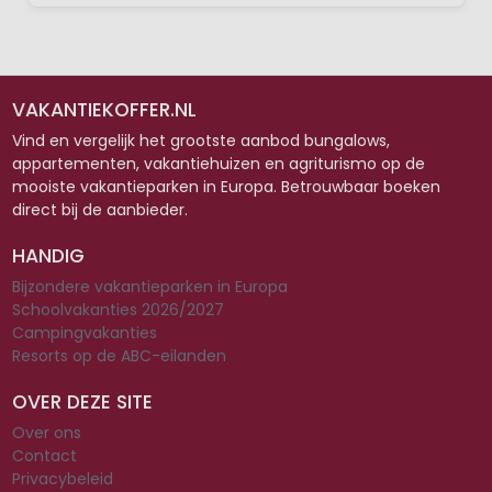
VAKANTIEKOFFER.NL
Vind en vergelijk het grootste aanbod bungalows,
appartementen, vakantiehuizen en agriturismo op de
mooiste vakantieparken in Europa. Betrouwbaar boeken
direct bij de aanbieder.
HANDIG
Bijzondere vakantieparken in Europa
Schoolvakanties 2026/2027
Campingvakanties
Resorts op de ABC-eilanden
OVER DEZE SITE
Over ons
Contact
Privacybeleid