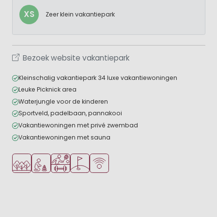
XS
Zeer klein vakantiepark
Bezoek website vakantiepark
Kleinschalig vakantiepark 34 luxe vakantiewoningen
Leuke Picknick area
Waterjungle voor de kinderen
Sportveld, padelbaan, pannakooi
Vakantiewoningen met privé zwembad
Vakantiewoningen met sauna
Ligt in een bosrijke omgeving
Aanbevolen voor jonge kinderen
Veel mogelijkheden om te sporten
Golfbaan in de buurt
WiFi beschikbaar