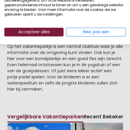
bezoekersgegevens, om onze website te verbeteren,
Nationaal Park Drents-Friese-Wold betekent volop
gepersonaliseerde inhoud te tonen en om u een geweldige website-
ervaring te bieden. Voor meer informatie over de cookies die we
ruimte en vrijheid. Fietsers, wandelaars en sportieve
gebruiken opent u de instellingen.
mountainbikers kunnen hier hun hart ophalen. Behalve
Friesland ontdekken kun je natuurlijk ook Drenthe en
Groningen meepakken.
Accepteer alles
Nee, pas aan
Kindvriendelijk verblijf maar ook leuk voor stellen
Op het vakantieparkje is een central clubhuis waar je alle
informatie over de omgeving kunt vinden. Ook kun je
hier voor een borrelplankje en een goed fles wijn terecht.
Even helemaal ontstressen kun je in de yogatuin of een
van de groepslessen. Of juist eens lekker actief een
potje padel spelen. Voor de kinderen is er een
waterspeeltuin en zelfs de jongste kinderen zullen zich
hier bij vermaken.
Vergelijkbare Vakantieparken
Recent Bekeken