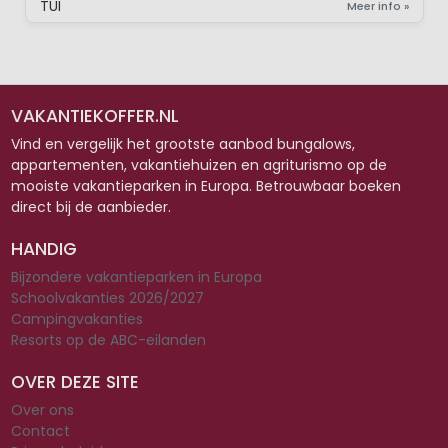
TUI
Meer info »
VAKANTIEKOFFER.NL
Vind en vergelijk het grootste aanbod bungalows,
appartementen, vakantiehuizen en agriturismo op de
mooiste vakantieparken in Europa. Betrouwbaar boeken
direct bij de aanbieder.
HANDIG
Bijzondere vakantieparken in Europa
Schoolvakanties 2026/2027
Campingvakanties
Resorts op de ABC-eilanden
OVER DEZE SITE
Over ons
Contact