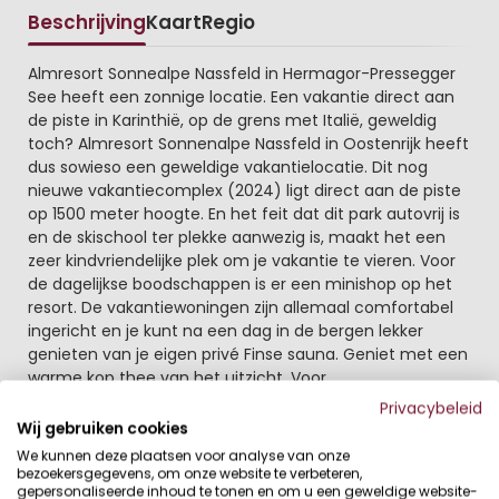
Beschrijving
Kaart
Regio
Beschrijving
Almresort Sonnealpe Nassfeld in Hermagor-Pressegger
See heeft een zonnige locatie. Een vakantie direct aan
de piste in Karinthië, op de grens met Italië, geweldig
toch? Almresort Sonnenalpe Nassfeld in Oostenrijk heeft
dus sowieso een geweldige vakantielocatie. Dit nog
nieuwe vakantiecomplex (2024) ligt direct aan de piste
op 1500 meter hoogte. En het feit dat dit park autovrij is
en de skischool ter plekke aanwezig is, maakt het een
zeer kindvriendelijke plek om je vakantie te vieren. Voor
de dagelijkse boodschappen is er een minishop op het
resort. De vakantiewoningen zijn allemaal comfortabel
ingericht en je kunt na een dag in de bergen lekker
genieten van je eigen privé Finse sauna. Geniet met een
warme kop thee van het uitzicht. Voor
hondenliefhebbers zijn er enkele vakantiewoningen zo
Privacybeleid
ingericht dat honden welkom zijn.
Wij gebruiken cookies
We kunnen deze plaatsen voor analyse van onze
Nassfeld een geliefd plekje voor een heerlijke
bezoekersgegevens, om onze website te verbeteren,
gepersonaliseerde inhoud te tonen en om u een geweldige website-
wintersportvakantie