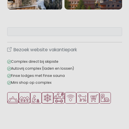
Bezoek website vakantiepark
Complex direct bij skipiste
Autovrij complex (laden en lossen)
Finse lodges met Finse sauna
Mini shop op complex
Ligt in de heuvels/bergen
Ligt in een bosrijke omgeving
Aanbevolen voor jonge kinderen
Wintervakantie
Veel mogelijkheden om te sporten
WiFi beschikbaar
Huisdieren toegestaan
Parkwinkel/Superma
Laadpaal elekt