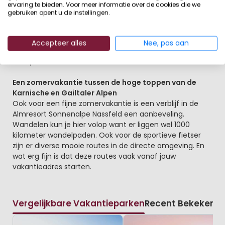
ervaring te bieden. Voor meer informatie over de cookies die we
Het skigebied waar jij vakantie viert heeft wel 110
gebruiken opent u de instellingen.
kilometer goed geprepareerde pistes en de
sneeuwzekere ligging is natuurlijk top. De beginnerspiste
ligt zowat voor de deur. Verder is er een skischool en kun
Accepteer alles
Nee, pas aan
je je skiuitrusting veilig opbergen in het verwarmde
skidepot.
Een zomervakantie tussen de hoge toppen van de
Karnische en Gailtaler Alpen
Ook voor een fijne zomervakantie is een verblijf in de
Almresort Sonnenalpe Nassfeld een aanbeveling.
Wandelen kun je hier volop want er liggen wel 1000
kilometer wandelpaden. Ook voor de sportieve fietser
zijn er diverse mooie routes in de directe omgeving. En
wat erg fijn is dat deze routes vaak vanaf jouw
vakantieadres starten.
Vergelijkbare Vakantieparken
Recent Bekeken