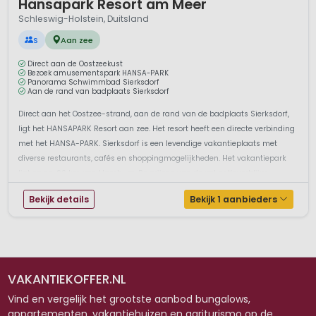
Hansapark Resort am Meer
Schleswig-Holstein, Duitsland
S
Aan zee
Direct aan de Oostzeekust
Bezoek amusementspark HANSA-PARK
Panorama Schwimmbad Sierksdorf
Aan de rand van badplaats Sierksdorf
Direct aan het Oostzee-strand, aan de rand van de badplaats Sierksdorf,
ligt het HANSAPARK Resort aan zee. Het resort heeft een directe verbinding
met het HANSA-PARK. Sierksdorf is een levendige vakantieplaats met
diverse restaurants, cafés en shoppingmogelijkheden. Het vakantiepark
ligt op ca. 90 km van Hamburg. De prijzen van de vakantieverblijve...
Bekijk details
Bekijk 1 aanbieders
VAKANTIEKOFFER.NL
Vind en vergelijk het grootste aanbod bungalows,
appartementen, vakantiehuizen en agriturismo op de