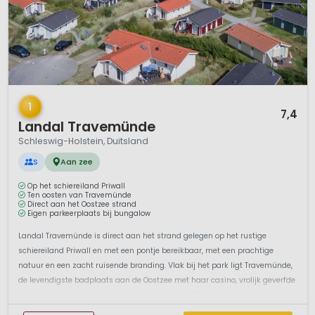
1 / 12
1
7,4
Landal Travemünde
Schleswig-Holstein, Duitsland
S
Aan zee
Op het schiereiland Priwall
Ten oosten van Travemünde
Direct aan het Oostzee strand
Eigen parkeerplaats bij bungalow
Landal Travemünde is direct aan het strand gelegen op het rustige
schiereiland Priwall en met een pontje bereikbaar, met een prachtige
natuur en een zacht ruisende branding. Vlak bij het park ligt Travemünde,
de levendigste badplaats aan de Oostzee met haar casino, vrolijk geverfde
vissershuisjes, promenade en watersportmogelijkheden. Hier bevinden...