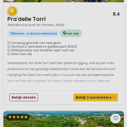
1 / 12
4
8,4
Pra'delle Torri
Adriatische kust en Veneto, Italië
Binnen- & Buitenzwembad
Aan zee
Camping geschikt voor hele gezin
Olympisch zwembad en glijbaanpark (2020)
Waterparadijs voor kinderen open half mei
Direct aan zee
Vakantiepark Pra' Delle Torri heeft een perfecte ligging, vlak bij een mooi
privéstrand en het gezellige badplaatsje Caorle aan de Adriatische kust.
Camping Pra Delle Torri heeft alles in huis om de luxe kampeervakantie
voor het hele gezin perfect te maken. Lekker afkoelen kun je zeker op
camping Pra Delle Torri, je vind er het grootste kinder-wate...
Bekijk details
Bekijk 2 aanbieders