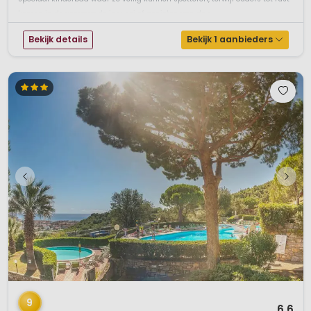
komen in de verwarmde jacuzzi of genieten van de r...
Bekijk details
Bekijk 1 aanbieders
1 / 9
9
6,6