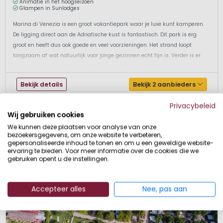
Animatie in het hoogseizoen
Glampen in Sunlodges
Marina di Venezia is een groot vakantiepark waar je luxe kunt kamperen.
De ligging direct aan de Adriatische kust is fantastisch. Dit park is erg
groot en heeft dus ook goede en veel voorzieningen. Het strand loopt
langzaam af wat natuurlijk voor jonge gezinnen echt fijn is. Verder is er
een super groot zwembadcomplex, misschien wel het grootste va...
Bekijk details
Bekijk 2 aanbieders
Privacybeleid
Wij gebruiken cookies
We kunnen deze plaatsen voor analyse van onze
bezoekersgegevens, om onze website te verbeteren,
gepersonaliseerde inhoud te tonen en om u een geweldige website-
ervaring te bieden. Voor meer informatie over de cookies die we
gebruiken opent u de instellingen.
Accepteer alles
Nee, pas aan