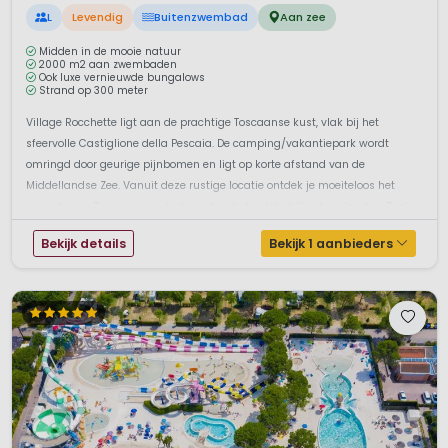
L
Levendig
Buitenzwembad
Aan zee
Midden in de mooie natuur
2000 m2 aan zwembaden
Ook luxe vernieuwde bungalows
Strand op 300 meter
Village Rocchette ligt aan de prachtige Toscaanse kust, vlak bij het
sfeervolle Castiglione della Pescaia. De camping/vakantiepark wordt
omringd door geurige pijnbomen en ligt op korte afstand van de
Middellandse Zee. Vanuit deze rustige locatie ontdek je moeiteloos het
mooiste van Toscane, van historische steden tot idyllische eilanden. Boek
een ...
Bekijk details
Bekijk 1 aanbieders