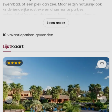
zwembad, of een plek aan zee. Maar er zijn natuurlijk ook
kindvriendelijke rustieke en charmante parkjes.
Vakantiekoffer.nl zet de meest favoriete Nederlandse,
Belgische, Franse en andere Europese vakantieparken voor
Lees meer
een vakantie met kinderen voor haar bezoekers in een
Top10-lijst.
10
vakantieparken gevonden.
Wil je weten welk vakantiepark een kindvriendelijke uitstraling
heeft mét de juiste voorzieningen? In deze top-10 parklijsten
Lijst
Kaart
vind je voor ieder wat wils.