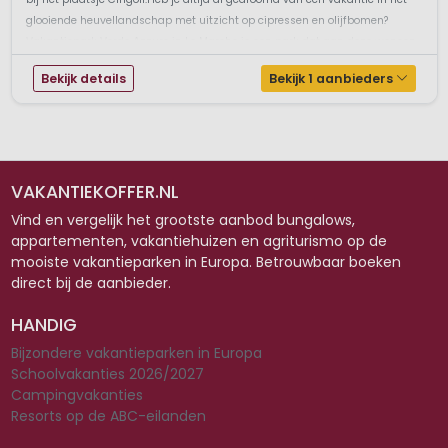
glooiende heuvellandschap met uitzicht op cipressen en olijfbomen?
Vakantiepark Verde Azzuro in Le Marche is een park dat aan deze wensen
...
Bekijk details
Bekijk 1 aanbieders
VAKANTIEKOFFER.NL
Vind en vergelijk het grootste aanbod bungalows,
appartementen, vakantiehuizen en agriturismo op de
mooiste vakantieparken in Europa. Betrouwbaar boeken
direct bij de aanbieder.
HANDIG
Bijzondere vakantieparken in Europa
Schoolvakanties 2026/2027
Campingvakanties
Resorts op de ABC-eilanden