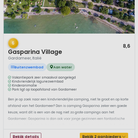
1 / 12
6
8,6
Gasparina Village
Gardameer, Italië
Buitenzwembad
Aan water
Vakantiepark zeer smaakvol aangelegd
Kindvriendelijk lagunezwembad
Kinderanimatie
Park ligt op loopafstand van Gardameer
Ben je op zoek naar een kindvriendelijke camping, niet te groot en op korte
afstand van het Gardameer? Dan is camping Gasparina zeker een goede
keuze, want dit is een van de nog niet zo grote campings aan het
Gardameer. Gasparina is dan ook voor jonge gezinnen een fantastische
vakantieplek. En als het pretpark Gardaland ook nog eens om de hoek ligt...
Bekijk details
Bekijk 2 aanbieders