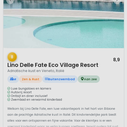
1 / 12
8
8,9
Lino Delle Fate Eco Village Resort
Adriatische kust en Veneto, Italië
M
Zen & Rust
Buitenzwembad
Aan zee
Luxe bungalows en kamers
Autovrij resort
Ontbijt en diner inclusief
Zwembad en verwarmd kinderbad
Welkom bij Lino Delle Fate, een luxe vakantiepark in het hart van Bibione
aan de prachtige Adriatische kust in Italië. Dit kindvriendelijke park biedt
alles voor een ontspannen en fijne vakantie. Voor de kleintjes is er een
speciaal kinderbad waar ze veilig kunnen spetteren, terwijl ouders tot rust