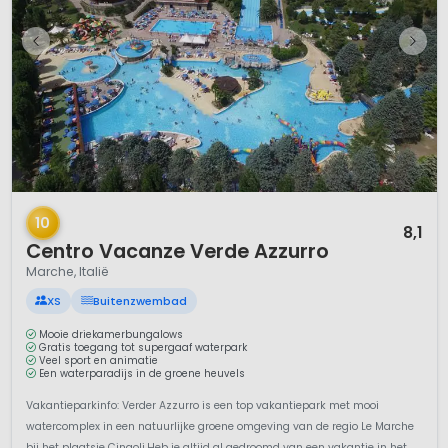
1 / 12
10
8,1
Centro Vacanze Verde Azzurro
Marche, Italië
XS
Buitenzwembad
Mooie driekamerbungalows
Gratis toegang tot supergaaf waterpark
Veel sport en animatie
Een waterparadijs in de groene heuvels
Vakantieparkinfo: Verder Azzurro is een top vakantiepark met mooi
watercomplex in een natuurlijke groene omgeving van de regio Le Marche
bij het plaatsje Cingoli.Heb je altijd al gedroomd van een vakantie in het