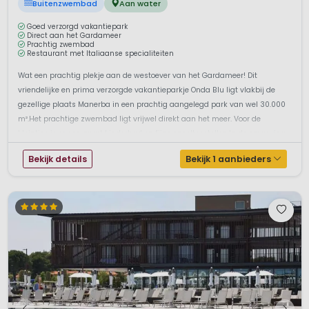
Buitenzwembad
Aan water
Goed verzorgd vakantiepark
Direct aan het Gardameer
Prachtig zwembad
Restaurant met Italiaanse specialiteiten
Wat een prachtig plekje aan de westoever van het Gardameer! Dit
vriendelijke en prima verzorgde vakantieparkje Onda Blu ligt vlakbij de
gezellige plaats Manerba in een prachtig aangelegd park van wel 30.000
m².Het prachtige zwembad ligt vrijwel direkt aan het meer. Voor de
kleintjes is er een apart kinderbad en fijne speeltoestellen.In de omgeving ...
Bekijk details
Bekijk 1 aanbieders