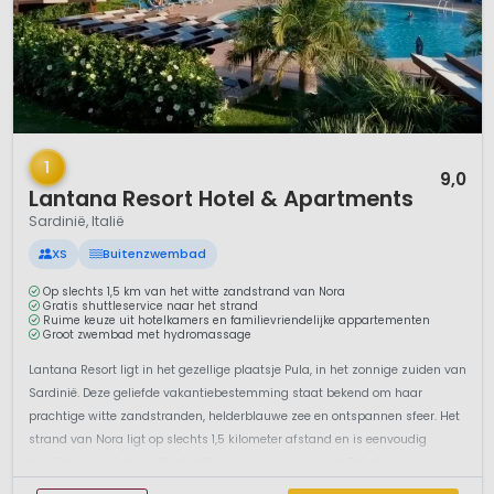
1 / 10
1
9,0
Lantana Resort Hotel & Apartments
Sardinië, Italië
XS
Buitenzwembad
Op slechts 1,5 km van het witte zandstrand van Nora
Gratis shuttleservice naar het strand
Ruime keuze uit hotelkamers en familievriendelijke appartementen
Groot zwembad met hydromassage
Lantana Resort ligt in het gezellige plaatsje Pula, in het zonnige zuiden van
Sardinië. Deze geliefde vakantiebestemming staat bekend om haar
prachtige witte zandstranden, helderblauwe zee en ontspannen sfeer. Het
strand van Nora ligt op slechts 1,5 kilometer afstand en is eenvoudig
bereikbaar met de gratis shuttleservice van het resort. Ook d...