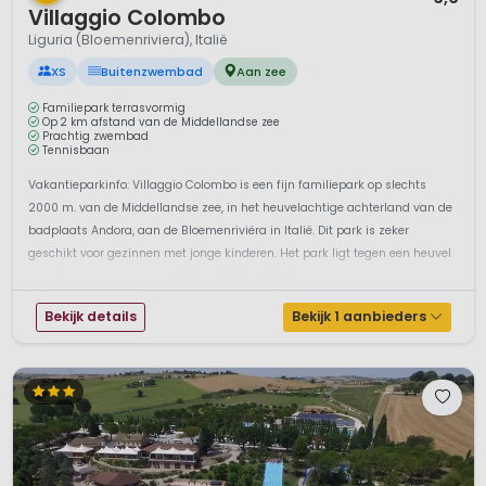
Villaggio Colombo
Liguria (Bloemenriviera), Italië
XS
Buitenzwembad
Aan zee
Familiepark terrasvormig
Op 2 km afstand van de Middellandse zee
Prachtig zwembad
Tennisbaan
Vakantieparkinfo: Villaggio Colombo is een fijn familiepark op slechts
2000 m. van de Middellandse zee, in het heuvelachtige achterland van de
badplaats Andora, aan de Bloemenriviëra in Italië. Dit park is zeker
geschikt voor gezinnen met jonge kinderen. Het park ligt tegen een heuvel
en is terrasvormig opgezet. Vanaf het park heb je een ...
Bekijk details
Bekijk 1 aanbieders