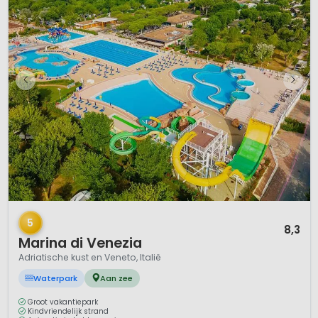
1 / 12
5
8,3
Marina di Venezia
Adriatische kust en Veneto, Italië
Waterpark
Aan zee
Groot vakantiepark
Kindvriendelijk strand