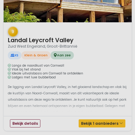
1 / 12
9
Landal Leycroft Valley
Zuid West Engeland, Groot-Brittannië
XS
Klein & Groen
Aan zee
Langs de noordkust van Cornwall
Vlak bij het strand
Ideale uitvalsbasis om Cornwall te ontdekken
Lodges met luxe bubbelbad
De ligging van Landal Leycroft Valley, in het glooiend landschap en vlak bij
de kustlijn van Noord-Cornwall, maakt van dit vakantiepark de ideale
uitvalsbasis om deze regio te ontdekken. Je kunt natuurlijk ook op het park
blijven en even helemaal ontspannen in je eigen bubbelbad. Gelegen met
uitzicht op het platteland van Cornwall is het de perfect...
Bekijk details
Bekijk 1 aanbieders