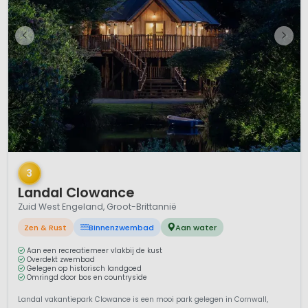
1 / 12
3
Landal Clowance
Zuid West Engeland, Groot-Brittannië
Zen & Rust
Binnenzwembad
Aan water
Aan een recreatiemeer vlakbij de kust
Overdekt zwembad
Gelegen op historisch landgoed
Omringd door bos en countryside
Landal vakantiepark Clowance is een mooi park gelegen in Cornwall,