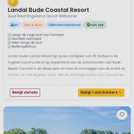
7
Landal Bude Coastal Resort
Zuid West Engeland, Groot-Brittannië
XS
Zen & Rust
Binnenzwembad
Aan zee
Langs de ruige kust van Cornwall
Overdekt zwembad
Hiken langs de kust
Buitenspeeltuin
Landal Bude Coastal Resort ligt op een landgoed van 45 hectare in de
Engelse Countryside en op loopafstand van de zandstranden van Bude.
Noord-Cornwall is de ideale plek om even te ontsnappen aan de drukte en
hectiek van het dagelijks leven. Met de prachtige kustlijn van Cornwall en
het spectaculaire landschap van Devon voor de deur, biedt dit vaka...
Bekijk details
Bekijk 1 aanbieders