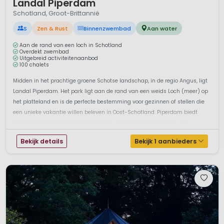
Landal Piperdam
Schotland, Groot-Brittannië
S
Zen & Rust
Binnenzwembad
Aan water
Aan de rand van een loch in Schotland
Overdekt zwembad
Uitgebreid activiteitenaanbod
100 chalets
Midden in het prachtige groene Schotse landschap, in de regio Angus, ligt
Landal Piperdam. Het park ligt aan de rand van een weids Loch (meer) op
het platteland en is de perfecte bestemming voor gezinnen of stellen die
een unieke vakantie willen beleven in Oost-Schotland. Piperdam biedt
prachtige accommodaties met goede voorzieningen, zodat je volo...
Bekijk details
Bekijk 1 aanbieders