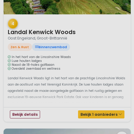
1 / 12
4
Landal Kenwick Woods
Oost Engeland, Groot-Brittannië
Zen & Rust
Binnenzwembad
In het hart van de Lincolnshire Woods
Luxe houten lodges
Naast de 18-holes golfbaan
Overdekt zwembad en wellness
Landal Kenwick Woods ligt in het hart van de prachtige Lincolnshire Wolds
aan de oostkust van het Verenigd Koninkrijk. De luxe houten lodges staan
opgesteld naast de mooie aangelegde golfbaan in het rustig gelegen en
exclusieve 19-eeuwse Kenwick Park Estate. Ook voor kinderen is er genoeg
leuks te beleven op Landal Kenwick Woods. Van spelen en spet...
Bekijk details
Bekijk 1 aanbieders