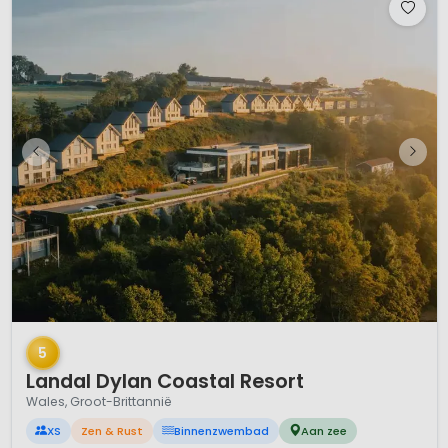
1 / 12
5
Landal Dylan Coastal Resort
Wales, Groot-Brittannië
XS
Zen & Rust
Binnenzwembad
Aan zee