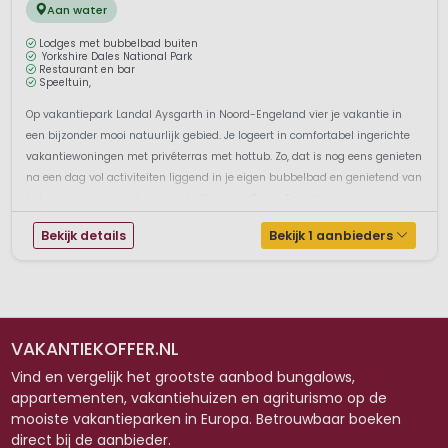
Aan water
Lodges met bubbelbad buiten
Yorkshire Dales National Park
Restaurant en bar
Speeltuin,
Op vakantiepark Landal Aysgarth in Noord-Engeland vier je vakantie in
een bijzonder mooi natuurlijk gebied. Je logeert in comfortabel ingerichte
vakantiewoningen met privéterras met hottub. Zo, dat is nog eens genieten
na een dag vol activiteiten liggend in je eigen bubbelbad en genietend van
het glooiende landschap van de Yorkshire Dales. En wat i...
Bekijk details
Bekijk 1 aanbieders
VAKANTIEKOFFER.NL
Vind en vergelijk het grootste aanbod bungalows,
appartementen, vakantiehuizen en agriturismo op de
mooiste vakantieparken in Europa. Betrouwbaar boeken
direct bij de aanbieder.