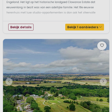
Engeland. Het ligt op het historische landgoed Clowance Estate dat
eeuwenlang in bezit was van een adellijke familie. Het 18e eeuwse
herenhuis met luxe studio-appartementen is dan ook het sfeervolle
centrum van het enorme park. Het vakantiepark wordt omringd door
bossen met aan de e...
Bekijk details
Bekijk 1 aanbieders