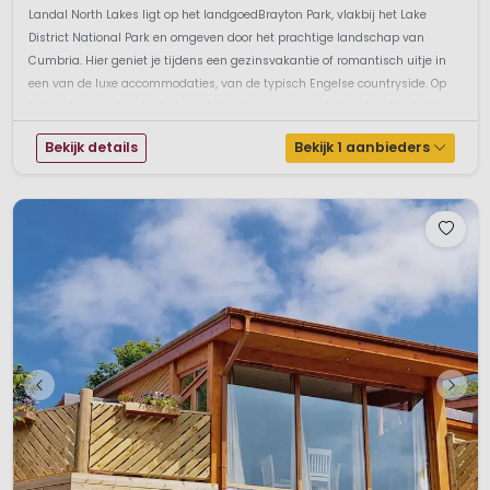
Landal North Lakes ligt op het landgoedBrayton Park, vlakbij het Lake
District National Park en omgeven door het prachtige landschap van
Cumbria. Hier geniet je tijdens een gezinsvakantie of romantisch uitje in
een van de luxe accommodaties, van de typisch Engelse countryside. Op
het park staan kwalitatief goede houten accommodaties die alles hebbe...
Bekijk details
Bekijk 1 aanbieders