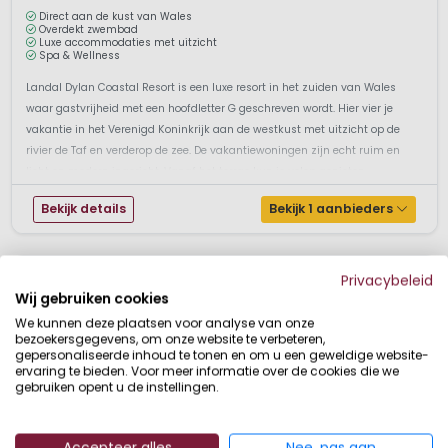
Direct aan de kust van Wales
Overdekt zwembad
Luxe accommodaties met uitzicht
Spa & Wellness
Landal Dylan Coastal Resort is een luxe resort in het zuiden van Wales
waar gastvrijheid met een hoofdletter G geschreven wordt. Hier vier je
vakantie in het Verenigd Koninkrijk aan de westkust met uitzicht op de
rivier de Taf en verderop de zee. De vakantiewoningen zijn echt ruim en
licht en modern ingericht. Vanaf het terras kun je volop genieten...
Bekijk details
Bekijk 1 aanbieders
Privacybeleid
Wij gebruiken cookies
We kunnen deze plaatsen voor analyse van onze
bezoekersgegevens, om onze website te verbeteren,
gepersonaliseerde inhoud te tonen en om u een geweldige website-
ervaring te bieden. Voor meer informatie over de cookies die we
gebruiken opent u de instellingen.
Accepteer alles
Nee, pas aan