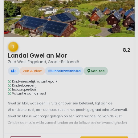
1 / 12
1
8,2
Landal Gwel an Mor
Zuid West Engeland, Groot-Brittannië
S
Zen & Rust
Binnenzwembad
Aan zee
Kindvriendelijk vakantiepark
Kinderboerderij
Indoorspeeltuin
Vakantie aan de kust
Gwel an Mor, wat eigenlijk 'uitzicht over zee' betekent, ligt aan de
Atlantische kust, aan de noordkust in het prachtige graafschap Cornwall.
Gwel an Mor is wat hoger gelegen op een korte wandeling van de kust.
Ontdek de mooie witte zandstranden en de talloze bezienswaardigheden
van deze regio. Het vissersplaatsje Portreath ligt niet ver wegOntdek ...