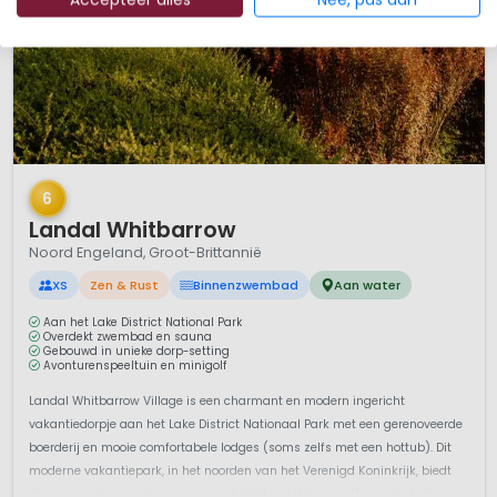
1 / 12
6
Landal Whitbarrow
Noord Engeland, Groot-Brittannië
XS
Zen & Rust
Binnenzwembad
Aan water
Aan het Lake District National Park
Overdekt zwembad en sauna
Gebouwd in unieke dorp-setting
Avonturenspeeltuin en minigolf
Landal Whitbarrow Village is een charmant en modern ingericht
vakantiedorpje aan het Lake District Nationaal Park met een gerenoveerde
boerderij en mooie comfortabele lodges (soms zelfs met een hottub). Dit
moderne vakantiepark, in het noorden van het Verenigd Koninkrijk, biedt
diverse goede voorzieningen en activiteiten: lekker ravotten in de buit...