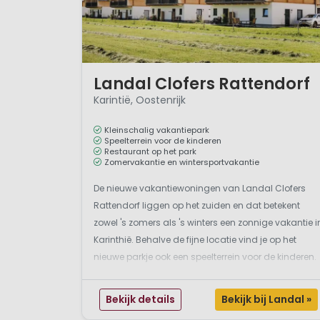
1 / 12
Landal Clofers Rattendorf
Karintië, Oostenrijk
Kleinschalig vakantiepark
Speelterrein voor de kinderen
Restaurant op het park
Zomervakantie en wintersportvakantie
De nieuwe vakantiewoningen van Landal Clofers
Rattendorf liggen op het zuiden en dat betekent
zowel 's zomers als 's winters een zonnige vakantie i
Karinthië. Behalve de fijne locatie vind je op het
nieuwe parkje ook een speelterrein voor de kinderen.
En mocht je trek hebben na een dag in de
buitenlucht dan kun je bij Gasthof Reiter een heerlijk
Bekijk details
Bekijk bij Landal »
...