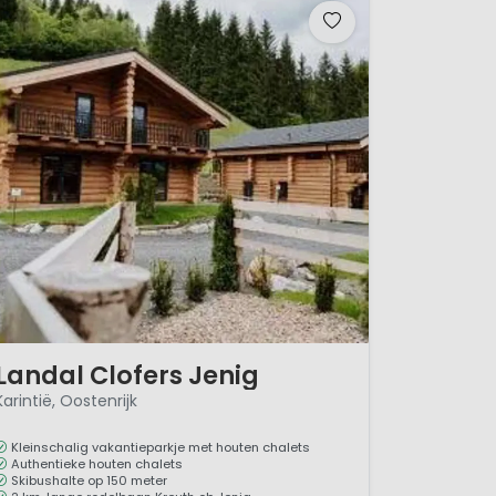
/ 12
Landal Clofers Jenig
Karintië, Oostenrijk
Kleinschalig vakantieparkje met houten chalets
Authentieke houten chalets
Skibushalte op 150 meter