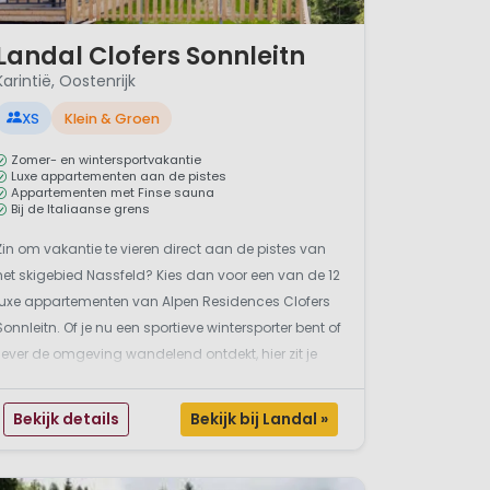
/ 12
Landal Clofers Sonnleitn
Karintië, Oostenrijk
XS
Klein & Groen
Zomer- en wintersportvakantie
Luxe appartementen aan de pistes
Appartementen met Finse sauna
Bij de Italiaanse grens
Zin om vakantie te vieren direct aan de pistes van
het skigebied Nassfeld? Kies dan voor een van de 12
luxe appartementen van Alpen Residences Clofers
Sonnleitn. Of je nu een sportieve wintersporter bent of
liever de omgeving wandelend ontdekt, hier zit je
zowel winter als zomer op een fantastische
vakantieplek. Vanaf jouw vakantiewoning stap je
Bekijk details
Bekijk bij Landal »
o...