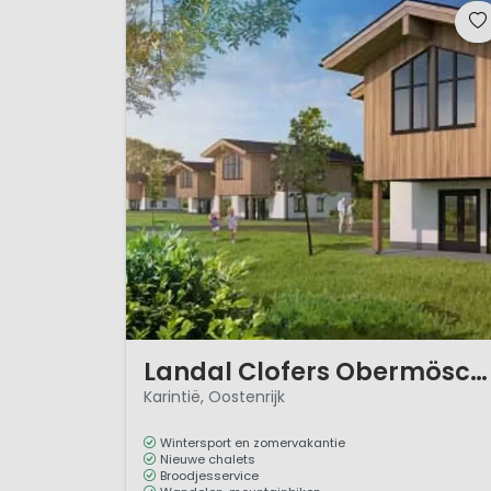
1 / 12
Landal Clofers Obermöschach
Karintië, Oostenrijk
Wintersport en zomervakantie
Nieuwe chalets
Broodjesservice