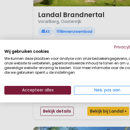
1 / 12
Landal Brandnertal
Vorarlberg, Oostenrijk
XS
Binnenzwembad
Overdekt zwembad
Privacy
Op een hoogplateau gelegen (1170 m)
Wij gebruiken cookies
Uitzicht over het Klosterdal
Voor de actieve vakantieganger
We kunnen deze plaatsen voor analyse van onze bezoekersgegevens,
onze website te verbeteren, gepersonaliseerde inhoud te tonen en om u
Het Brandnertal, in het uiterste westen van Oostenrijk,
geweldige website-ervaring te bieden. Voor meer informatie over de co
die we gebruiken opent u de instellingen.
ontdekken vanaf een mooi vakantiepark? Het
hoogplateau Tschengla in Bürserberg is door zijn
groene omgeving en fantastische uitzicht een
Accepteer alles
Nee, pas aan
populaire bestemming zeker bij de actieve
vakantievierders. Hier op Landal Brandnertal kun je
zeker genieten van de mooie omgevin en het
Bekijk details
Bekijk bij Landal »
berglandschap. Naas...