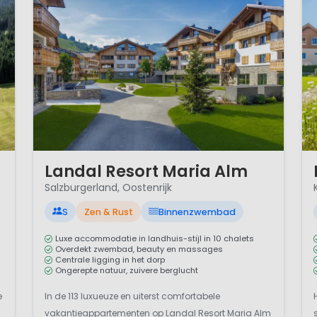
1 / 12
1 
Landal Resort Maria Alm
Salzburgerland, Oostenrijk
S
Zen & Rust
Binnenzwembad
Luxe accommodatie in landhuis-stijl in 10 chalets
Overdekt zwembad, beauty en massages
Centrale ligging in het dorp
Ongerepte natuur, zuivere berglucht
e
In de 113 luxueuze en uiterst comfortabele
vakantieappartementen op Landal Resort Maria Alm