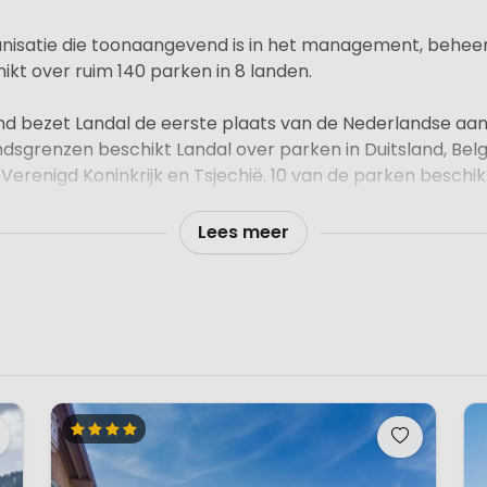
anisatie die toonaangevend is in het management, behee
kt over ruim 140 parken in 8 landen.
nd bezet Landal de eerste plaats van de Nederlandse aa
sgrenzen beschikt Landal over parken in Duitsland, Belgi
Verenigd Koninkrijk en Tsjechië. 10 van de parken beschi
eerplaatsen.
Lees meer
andere aanbieders door het open karakter van de parken
grijkste karakteristieken van de parken en tevens de bela
 voor Landal kiezen. Landal voelt zich nauw verbonden
voor de natuur, de gast en de samenleving.