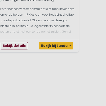
2 km. lange rodelbaan Kreuth ob Jenig
Wordt het een wintersportvakantie of toch liever deze
zomer de bergen in? Kies dan voor het kleinschalige
vakantieparkje Landal Clofers Jenig in de regio
Nassfeld in Karinthië. Je logeert hier in een van de
houten chalet met een terras op het zuiden. Geniet
hier in de winter van het spectaculaire uitzicht op de
skipistes. De kinderen kunnen ravotte...
Bekijk details
Bekijk bij Landal »