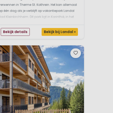
verwennen in Therme St. Kathrein. Het kan allemaal
op één dag als je verblijft op vakantiepark Landal
Bad Kleinkirchheim. Dit park ligt in Karinthië, in het
zuiden van Oostenrijk en jouw appartement of chalet
ligt op een hoogte van 1.000 meter tegen ...
Bekijk details
Bekijk bij Landal »