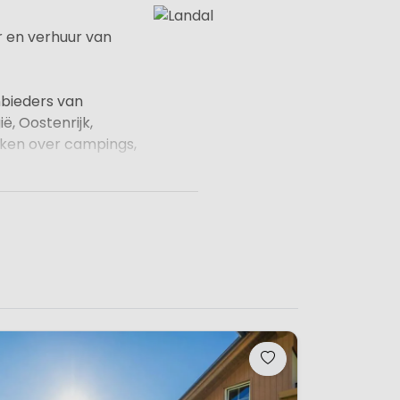
r en verhuur van
nbieders van
ë, Oostenrijk,
kken over campings,
. De begrippen rust,
ngrijkste
 met de naaste