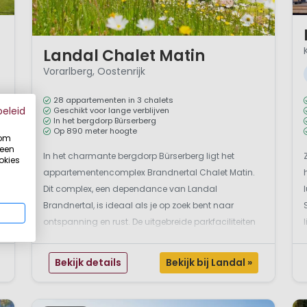
1 
1 / 12
Landal Chalet Matin
Vorarlberg, Oostenrijk
28 appartementen in 3 chalets
beleid
Geschikt voor lange verblijven
In het bergdorp Bürserberg
Op 890 meter hoogte
 om
 een
In het charmante bergdorp Bürserberg ligt het
okies
appartementencomplex Brandnertal Chalet Matin.
Dit complex, een dependance van Landal
Brandnertal, is ideaal als je op zoek bent naar
ontspanning en rust. De uitgebreide parkfaciliteiten
van Landal Brandnertal kunnen gebruikt worden.
Landal Chalet Matin is de ideale plek voor de
Bekijk details
Bekijk bij Landal »
rustzoeker. Geniet vanui...
z