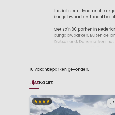
Landal is een dynamische org
bungalowparken. Landal beschi
Met zo'n 80 parken in Nederla
bungalowparken. Buiten de land
Zwitserland, Denemarken, het 
met in totaal ruim 1.500 kamp
Landal onderscheidt zich van 
ruimte en natuur zijn de belan
10
vakantieparken gevonden.
beweegredenen waarom gasten
omgeving en maakt zich sterk 
Lijst
Kaart