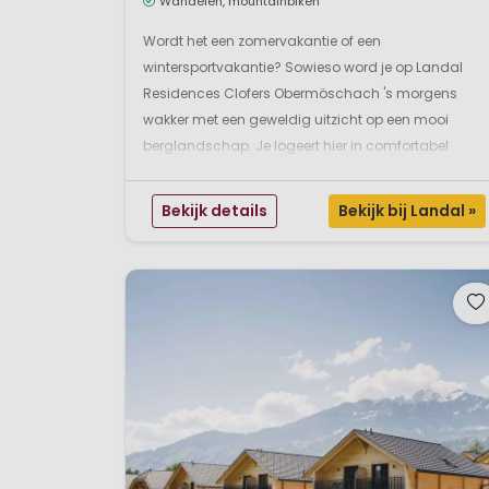
Wandelen, mountainbiken
Wordt het een zomervakantie of een
wintersportvakantie? Sowieso word je op Landal
Residences Clofers Obermöschach 's morgens
wakker met een geweldig uitzicht op een mooi
berglandschap. Je logeert hier in comfortabel
ingerichte chalets met soms zelfs een
infraroodsauna en houtkachel afhankelijk van jouw
Bekijk details
Bekijk bij Landal »
keuze. In de zomer wandel je vanaf jouw vakant...