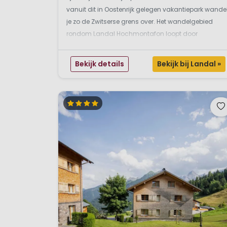
vanuit dit in Oostenrijk gelegen vakantiepark wande
je zo de Zwitserse grens over. Het wandelgebied
rondom Landal Hochmontafon loopt door
uitgestrekte weides en groene bossen, van hut naar
hut. Het park beschikt over 93 appartementen
Bekijk details
Bekijk bij Landal »
verdeeld over ...