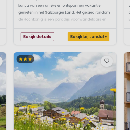
l
kunt u van een unieke en ontspannen vakantie
genieten in het Salzburger Land. Het gebied rondom
de Hochkönig is een paradijs voor wandelaars en
fietsers en biedt zowel actieve vakantiegangers als
rustzoekers precies wat zij zoeken. In het
Bekijk details
Bekijk bij Landal »
vakantiepark kunt u...