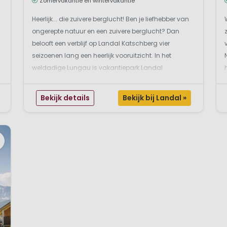
Zomervakantie en wintervakantie
Heerlijk... die zuivere berglucht! Ben je liefhebber van
ongerepte natuur en een zuivere berglucht? Dan
belooft een verblijf op Landal Katschberg vier
seizoenen lang een heerlijk vooruitzicht. In het
weldadige Lungau is vakantiepark Landal
Katschberg het startpunt voor vele sportieve tochten.
De lucht is fris, de bergen groen en de beekjes helder
Bekijk details
Bekijk bij Landal »
e...