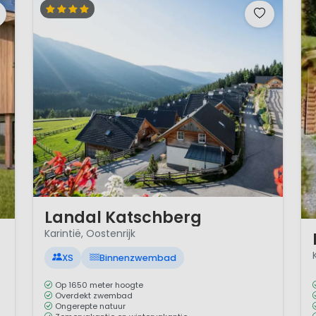
1 / 12
Landal Katschberg
1 
Karintië, Oostenrijk
XS
Binnenzwembad
Op 1650 meter hoogte
Overdekt zwembad
Ongerepte natuur